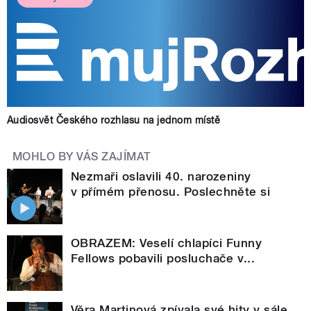
Audiosvět Českého rozhlasu na jednom místě
MOHLO BY VÁS ZAJÍMAT
Nezmaři oslavili 40. narozeniny
v přímém přenosu. Poslechněte si
OBRAZEM: Veselí chlapíci Funny
Fellows pobavili posluchače v...
Věra Martinová zpívala své hity v sále