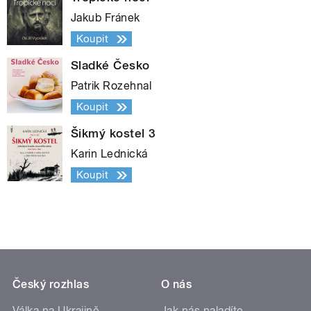
Jakub Fránek
Koupit
Sladké Česko
Patrik Rozehnal
Koupit
Šikmý kostel 3
Karin Lednická
Koupit
Český rozhlas
O nás
Válka na Ukrajině
Jak nás naladíte