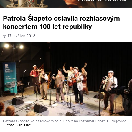
Patrola Šlapeto oslavila rozhlasovým
koncertem 100 let republiky
17. květen 2018
Patrola Šlapeto ve studiovém sále Českého rozhlasu České Budějovice
|
foto:
Jiří Tlačil