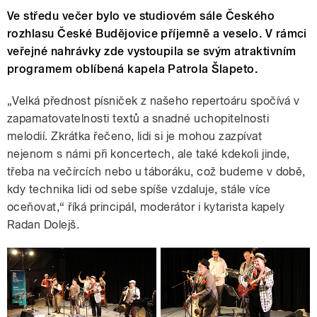
Ve středu večer bylo ve studiovém sále Českého
rozhlasu České Budějovice příjemně a veselo. V rámci
veřejné nahrávky zde vystoupila se svým atraktivním
programem oblíbená kapela Patrola Šlapeto.
„Velká přednost písniček z našeho repertoáru spočívá v
zapamatovatelnosti textů a snadné uchopitelnosti
melodií. Zkrátka řečeno, lidi si je mohou zazpívat
nejenom s námi při koncertech, ale také kdekoli jinde,
třeba na večírcích nebo u táboráku, což budeme v době,
kdy technika lidi od sebe spíše vzdaluje, stále více
oceňovat,“ říká principál, moderátor i kytarista kapely
Radan Dolejš.