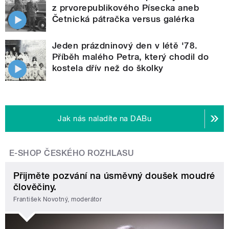
z prvorepublikového Písecka aneb
Četnická pátračka versus galérka
Jeden prázdninový den v létě '78.
Příběh malého Petra, který chodil do
kostela dřív než do školky
Jak nás naladíte na DABu
E-SHOP ČESKÉHO ROZHLASU
Přijměte pozvání na úsměvný doušek moudré
člověčiny.
František Novotný, moderátor