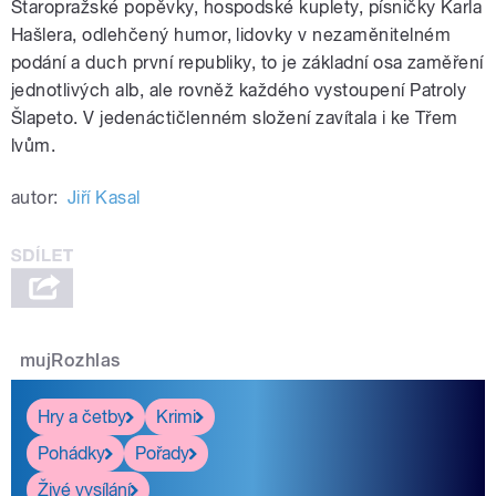
Staropražské popěvky, hospodské kuplety, písničky Karla
Hašlera, odlehčený humor, lidovky v nezaměnitelném
podání a duch první republiky, to je základní osa zaměření
jednotlivých alb, ale rovněž každého vystoupení Patroly
Šlapeto. V jedenáctičlenném složení zavítala i ke Třem
lvům.
autor:
Jiří Kasal
mujRozhlas
Hry a četby
Krimi
Pohádky
Pořady
Živé vysílání