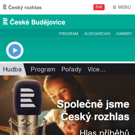
Přejít k hlavnímu obsahu
MENU
ŽIVĚ
PROGRAM
AUDIOARCHIV
KAMERY
Hudba
Program
Pořady
Více
…