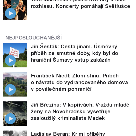
rozhlasu. Koncerty pomáhají Světlušce
NEJPOSLOUCHANĚJŠÍ
Jiří Šesták: Cesta jinam. Úsměvný
příběh ze smutné doby, kdy byl do
hraniční Šumavy vstup zakázán
František Niedl: Zlom stínu. Příběh
o návratu do vydrancovaného domova
v poválečném pohraničí
Jiří Březina: V kopřivách. Vraždu mladé
ženy na Novohradsku vyšetřuje
zasloužilý kriminalista Medek
Ladislav Beran: Krimi příběhy