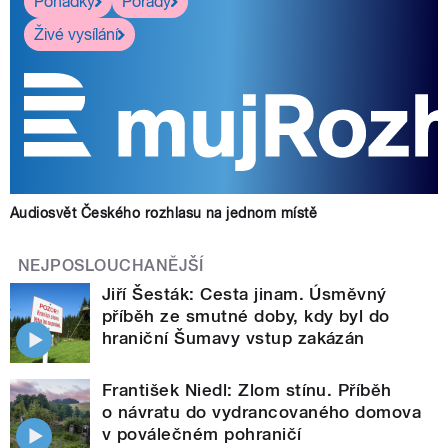
Pohádky
Pořady
Živé vysílání
Audiosvět Českého rozhlasu na jednom místě
NEJPOSLOUCHANĚJŠÍ
Jiří Šesták: Cesta jinam. Úsměvný
příběh ze smutné doby, kdy byl do
hraniční Šumavy vstup zakázán
František Niedl: Zlom stínu. Příběh
o návratu do vydrancovaného domova
v poválečném pohraničí