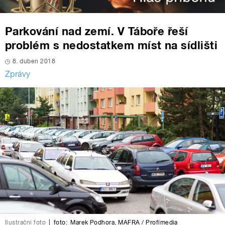
Parkování nad zemí. V Táboře řeší
problém s nedostatkem míst na sídlišti
8. duben 2018
Zprávy
Ilustrační foto
|
foto:
Marek Podhora
,
MAFRA / Profimedia