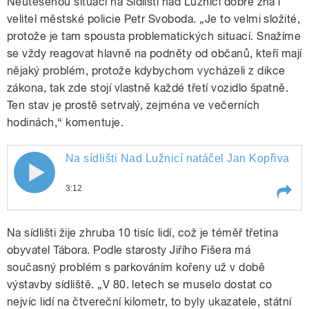
Neutěšenou situaci na Sídlišti nad Lužnicí dobře zná i
velitel městské policie Petr Svoboda. „Je to velmi složité,
protože je tam spousta problematických situací. Snažíme
se vždy reagovat hlavně na podněty od občanů, kteří mají
nějaký problém, protože kdybychom vycházeli z dikce
zákona, tak zde stojí vlastně každé třetí vozidlo špatně.
Ten stav je prostě setrvalý, zejména ve večerních
hodinách,“ komentuje.
Na sídlišti Nad Lužnicí natáčel Jan Kopřiva
Na sídlišti Nad Lužnicí natáčel Jan
3:12
Kopřiva
Play /
Na sídlišti Nad Lužnicí natáčel Jan Kopřiva
Na sídlišti žije zhruba 10 tisíc lidí, což je téměř třetina
obyvatel Tábora. Podle starosty Jiřího Fišera má
současný problém s parkováním kořeny už v době
výstavby sídliště. „V 80. letech se muselo dostat co
nejvíc lidí na čtvereční kilometr, to byly ukazatele, státní