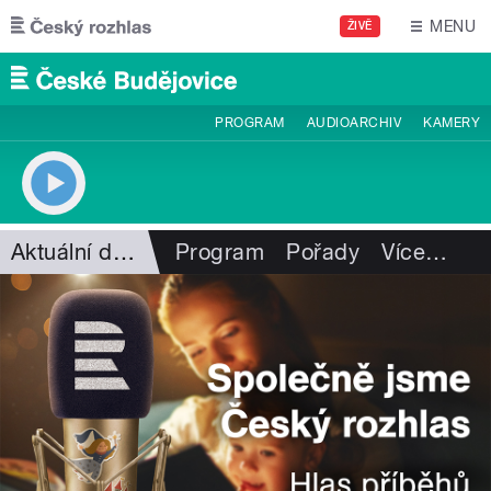
Přejít k hlavnímu obsahu
MENU
ŽIVĚ
PROGRAM
AUDIOARCHIV
KAMERY
Aktuální dění
Program
Pořady
Více
…