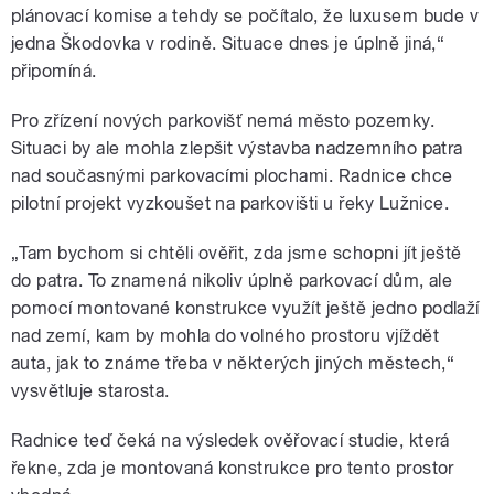
plánovací komise a tehdy se počítalo, že luxusem bude v
jedna Škodovka v rodině. Situace dnes je úplně jiná,“
připomíná.
pause
Pro zřízení nových parkovišť nemá město pozemky.
Situaci by ale mohla zlepšit výstavba nadzemního patra
nad současnými parkovacími plochami. Radnice chce
pilotní projekt vyzkoušet na parkovišti u řeky Lužnice.
„Tam bychom si chtěli ověřit, zda jsme schopni jít ještě
do patra. To znamená nikoliv úplně parkovací dům, ale
pomocí montované konstrukce využít ještě jedno podlaží
nad zemí, kam by mohla do volného prostoru vjíždět
auta, jak to známe třeba v některých jiných městech,“
vysvětluje starosta.
Radnice teď čeká na výsledek ověřovací studie, která
řekne, zda je montovaná konstrukce pro tento prostor