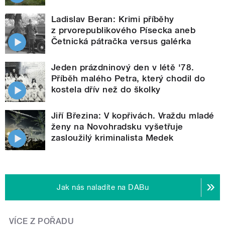
Ladislav Beran: Krimi příběhy
z prvorepublikového Písecka aneb
Četnická pátračka versus galérka
Jeden prázdninový den v létě '78.
Příběh malého Petra, který chodil do
kostela dřív než do školky
Jiří Březina: V kopřivách. Vraždu mladé
ženy na Novohradsku vyšetřuje
zasloužilý kriminalista Medek
Jak nás naladíte na DABu
VÍCE Z POŘADU