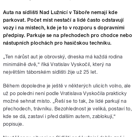
Auta na sídlišti Nad Lužnicí v Táboře nemají kde
parkovat. Počet míst nestačí a lidé často odstavují
vozy i na místech, kde je to v rozporu s dopravními
předpisy. Parkuje se na přechodech pro chodce nebo
nástupních plochách pro hasičskou techniku.
„Ten nárůst aut je obrovský, dneska má každá rodina
minimálně dvě,“ říká Vratislav Vyskočil, který na
největším táborském sídlišti žije už 25 let.
Během dopoledne je ještě v některých ulicích volno, ale
už po poledni není podle Vratislava Vyskočila prakticky
možné sehnat místo. „Řeší se to tak, že lidé parkují na
přechodech, trávníku. Bezohlednost je veliká, postaví to,
kde se dá, zastaví i před dalším autem, zablokují,“
popisuje.