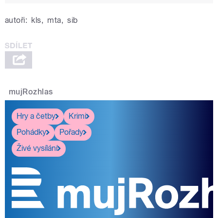
autoři:
kls
,
mta
,
sib
mujRozhlas
Hry a četby
Krimi
Pohádky
Pořady
Živé vysílání