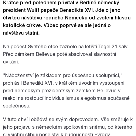
Krátce před polednem přivítal v Berlíně německý
prezident Wulff papeže Benedikta XVI. Jde o jeho
čtvrtou návštěvu rodného Německa od zvolení hlavou
katolické církve. Vůbec poprvé se ale jedná o
návštěvu státní.
Na počest Svatého otce zaznělo na letišti Tegel 21 salv.
Před zámkem Bellevue poté absolvoval slavnostní
uvítání.
"Náboženství je základem pro úspěšnou spolupráci,"
prohlásil Benedikt XVI. v krátkém úvodním vystoupení
před německým prezidentským zámkem Bellevue v
reakci na rostoucí individualismus a egoismus současné
společnosti.
V tuto chvíli obědvá se svým doprovodem. Vše směřuje k
jeho projevu s německém spolkovém sněmu, od kterého
si všichni slibují poselství k budoucnosti Evropy.