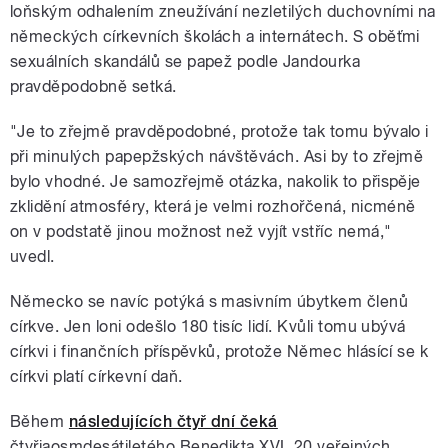
loňským odhalením zneužívání nezletilých duchovními na
německých církevních školách a internátech. S oběťmi
sexuálních skandálů se papež podle Jandourka
pravděpodobně setká.
"Je to zřejmě pravděpodobné, protože tak tomu bývalo i
při minulých papepžských návštěvách. Asi by to zřejmě
bylo vhodné. Je samozřejmě otázka, nakolik to přispěje
zklidění atmosféry, která je velmi rozhořčená, nicméně
on v podstatě jinou možnost než vyjít vstříc nemá,"
uvedl.
Německo se navíc potýká s masivním úbytkem členů
církve. Jen loni odešlo 180 tisíc lidí. Kvůli tomu ubývá
církvi i finančních příspěvků, protože Němec hlásící se k
církvi platí církevní daň.
Během
následujících čtyř dní čeká
čtyřiaosmdesátiletého Benedikta XVI. 20 veřejných