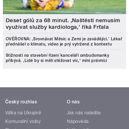
Deset gólů za 68 minut. ,Naštěstí nemusím
využívat služby kardiologa,‘ říká Frťala
OVĚŘOVNA: ‚Srovnávat Měsíc a Zemi je zavádějící.‘ Lékař
přednášel o klimatu, video je prý vytržené z kontextu
Stížností na stavební řízení kanceláři ombudsmanky
přibývá. ‚Lidé by si měli stěžovat víc,‘ míní právníci
Český rozhlas
O nás
Válka na Ukrajině
Jak nás naladíte
Komunální volby
Nápověda