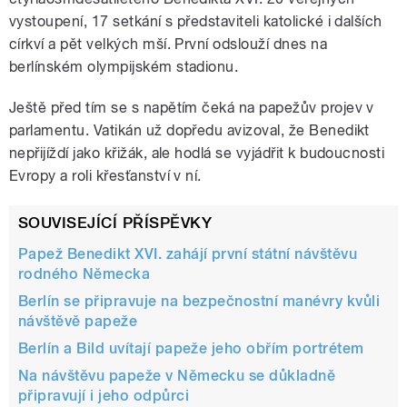
vystoupení, 17 setkání s představiteli katolické i dalších
církví a pět velkých mší. První odslouží dnes na
berlínském olympijském stadionu.
Ještě před tím se s napětím čeká na papežův projev v
parlamentu. Vatikán už dopředu avizoval, že Benedikt
nepřijíždí jako křižák, ale hodlá se vyjádřit k budoucnosti
Evropy a roli křesťanství v ní.
SOUVISEJÍCÍ PŘÍSPĚVKY
Papež Benedikt XVI. zahájí první státní návštěvu
rodného Německa
Berlín se připravuje na bezpečnostní manévry kvůli
návštěvě papeže
Berlín a Bild uvítají papeže jeho obřím portrétem
Na návštěvu papeže v Německu se důkladně
připravují i jeho odpůrci