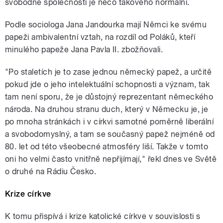
svobodné společnosti je něco takového normální.
Podle sociologa Jana Jandourka mají Němci ke svému
papeži ambivalentní vztah, na rozdíl od Poláků, kteří
minulého papeže Jana Pavla II. zbožňovali.
"Po staletích je to zase jednou německý papež, a určitě
pokud jde o jeho intelektuální schopnosti a význam, tak
tam není sporu, že je důstojný reprezentant německého
národa. Na druhou stranu duch, který v Německu je, je
po mnoha stránkách i v církvi samotné poměrně liberální
a svobodomyslný, a tam se současný papež nejméně od
80. let od této všeobecné atmosféry liší. Takže v tomto
oni ho velmi často vnitřně nepřijímají," řekl dnes ve Světě
o druhé na Rádiu Česko.
Krize církve
K tomu přispívá i krize katolické církve v souvislosti s