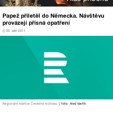
Papež přiletěl do Německa. Návštěvu
provázejí přísná opatření
22. září 2011
Regionální stanice Českého rozhlasu
|
foto:
Aleš Vavřík