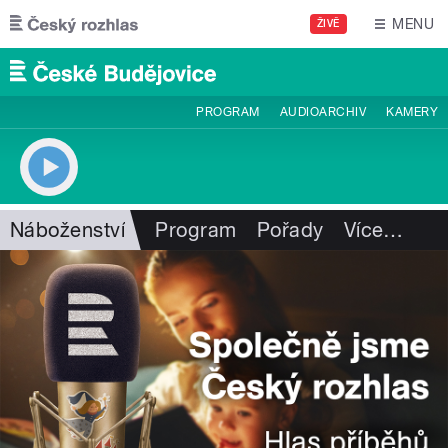
Přejít k hlavnímu obsahu
MENU
ŽIVĚ
PROGRAM
AUDIOARCHIV
KAMERY
Náboženství
Program
Pořady
Více
…