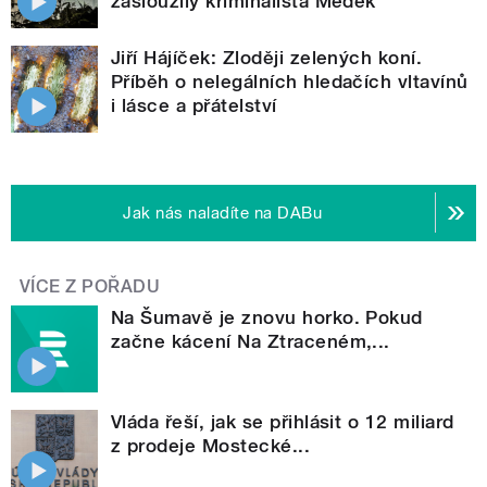
zasloužilý kriminalista Medek
Jiří Hájíček: Zloději zelených koní.
Příběh o nelegálních hledačích vltavínů
i lásce a přátelství
Jak nás naladíte na DABu
VÍCE Z POŘADU
Na Šumavě je znovu horko. Pokud
začne kácení Na Ztraceném,...
Vláda řeší, jak se přihlásit o 12 miliard
z prodeje Mostecké...