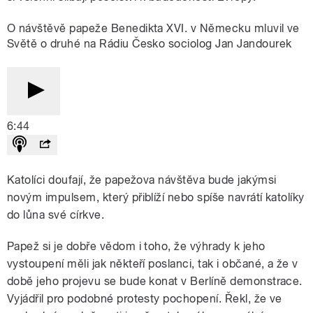
O návštěvě papeže Benedikta XVI. v Německu mluvil ve
Světě o druhé na Rádiu Česko sociolog Jan Jandourek
6:44
Katolíci doufají, že papežova návštěva bude jakýmsi
novým impulsem, který přiblíží nebo spíše navrátí katolíky
do lůna své církve.
Papež si je dobře vědom i toho, že výhrady k jeho
vystoupení měli jak někteří poslanci, tak i občané, a že v
době jeho projevu se bude konat v Berlíně demonstrace.
Vyjádřil pro podobné protesty pochopení. Řekl, že ve