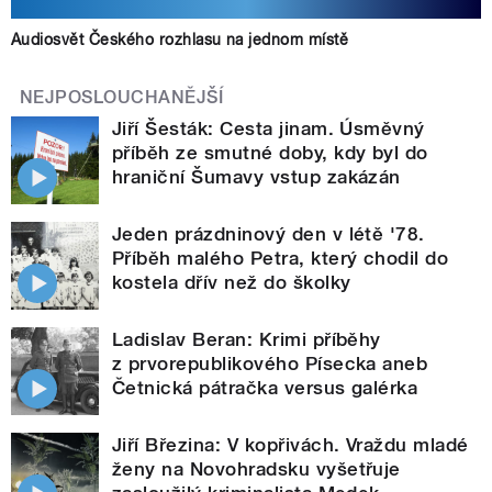
Audiosvět Českého rozhlasu na jednom místě
NEJPOSLOUCHANĚJŠÍ
Jiří Šesták: Cesta jinam. Úsměvný
příběh ze smutné doby, kdy byl do
hraniční Šumavy vstup zakázán
Jeden prázdninový den v létě '78.
Příběh malého Petra, který chodil do
kostela dřív než do školky
Ladislav Beran: Krimi příběhy
z prvorepublikového Písecka aneb
Četnická pátračka versus galérka
Jiří Březina: V kopřivách. Vraždu mladé
ženy na Novohradsku vyšetřuje