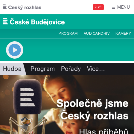
Přejít k hlavnímu obsahu
MENU
ŽIVĚ
PROGRAM
AUDIOARCHIV
KAMERY
Hudba
Program
Pořady
Více
…