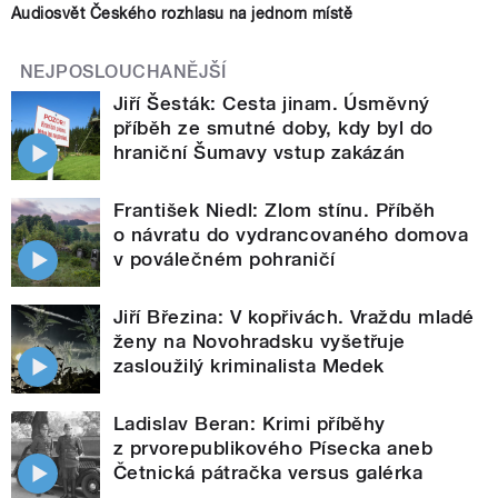
Audiosvět Českého rozhlasu na jednom místě
NEJPOSLOUCHANĚJŠÍ
Jiří Šesták: Cesta jinam. Úsměvný
příběh ze smutné doby, kdy byl do
hraniční Šumavy vstup zakázán
František Niedl: Zlom stínu. Příběh
o návratu do vydrancovaného domova
v poválečném pohraničí
Jiří Březina: V kopřivách. Vraždu mladé
ženy na Novohradsku vyšetřuje
zasloužilý kriminalista Medek
Ladislav Beran: Krimi příběhy
z prvorepublikového Písecka aneb
Četnická pátračka versus galérka