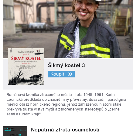
Šikmý kostel 3
Koupit
Románová kronika ztraceného města - léta 1945–1961. Karin
Lednická předkládá do značné míry převratný, dosavadní paradigma
měnící obraz hornického regionu, jehož zahlazenou historii stále
překrývá tlustá vrstva mýtů a zakořeněných stereotypů o „černé
zemi a rudém kraji“.
Nepatrná ztráta osamělosti