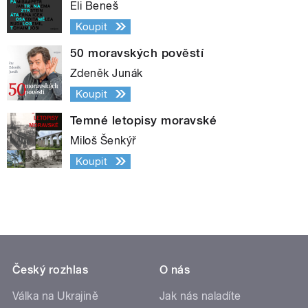
Eli Beneš
Koupit
50 moravských pověstí
Zdeněk Junák
Koupit
Temné letopisy moravské
Miloš Šenkýř
Koupit
Český rozhlas
O nás
Válka na Ukrajině
Jak nás naladíte