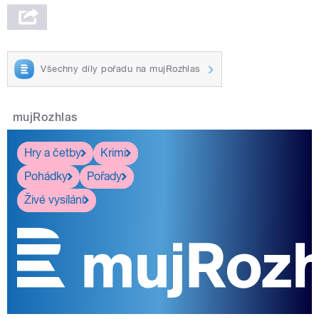
Všechny díly pořadu na mujRozhlas
mujRozhlas
Hry a četby
Krimi
Pohádky
Pořady
Živé vysílání