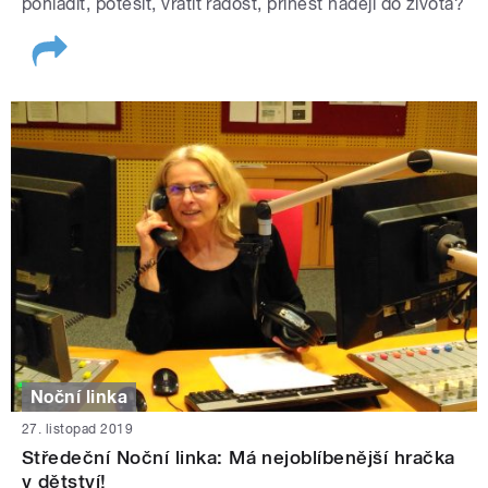
pohladit, potěšit, vrátit radost, přinést naději do života?
Noční linka
27. listopad 2019
Středeční Noční linka: Má nejoblíbenější hračka
v dětství!