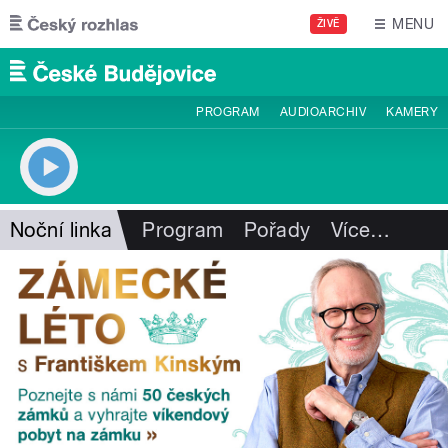
Přejít k hlavnímu obsahu
MENU
ŽIVĚ
PROGRAM
AUDIOARCHIV
KAMERY
Noční linka
Program
Pořady
Více
…