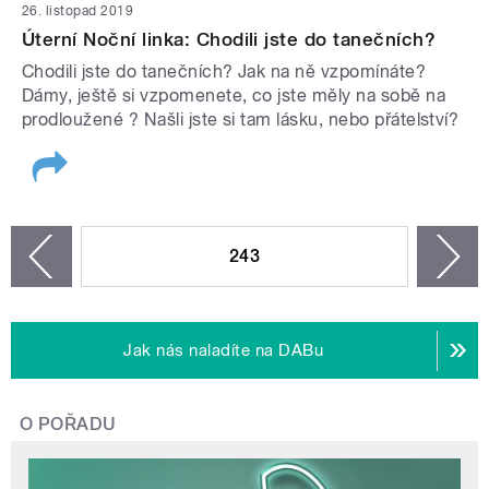
26. listopad 2019
Úterní Noční linka: Chodili jste do tanečních?
Chodili jste do tanečních? Jak na ně vzpomínáte?
Dámy, ještě si vzpomenete, co jste měly na sobě na
prodloužené ? Našli jste si tam lásku, nebo přátelství?
STRÁNKY
243
n
zí
Jak nás naladíte na DABu
O POŘADU