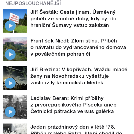
NEJPOSLOUCHANĚJŠÍ
Jiří Šesták: Cesta jinam. Úsměvný
příběh ze smutné doby, kdy byl do
hraniční Šumavy vstup zakázán
František Niedl: Zlom stínu. Příběh
o návratu do vydrancovaného domova
v poválečném pohraničí
Jiří Březina: V kopřivách. Vraždu mladé
ženy na Novohradsku vyšetřuje
zasloužilý kriminalista Medek
Ladislav Beran: Krimi příběhy
z prvorepublikového Písecka aneb
Četnická pátračka versus galérka
Jeden prázdninový den v létě '78.
Příběh malého Petra, který chodil do