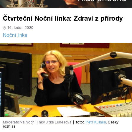
Čtvrteční Noční linka: Zdraví z přírody
16. leden 2020
Noční linka
Moderátorka Noční linky Jitka Lukešová
|
foto:
Petr Kubala
,
Český
rozhlas