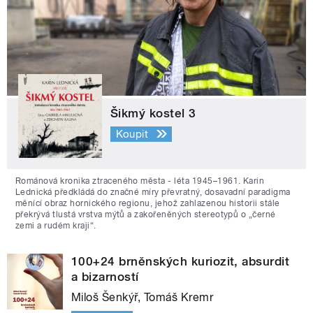
Šikmý kostel 3
Koupit
Románová kronika ztraceného města - léta 1945–1961. Karin
Lednická předkládá do značné míry převratný, dosavadní paradigma
měnící obraz hornického regionu, jehož zahlazenou historii stále
překrývá tlustá vrstva mýtů a zakořeněných stereotypů o „černé
zemi a rudém kraji“.
100+24 brněnských kuriozit, absurdit
a bizarností
Miloš Šenkýř, Tomáš Kremr