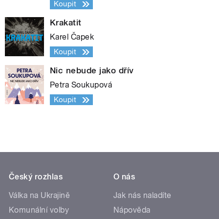
Koupit
Krakatit
Karel Čapek
Koupit
Nic nebude jako dřív
Petra Soukupová
Koupit
Český rozhlas
O nás
Válka na Ukrajině
Jak nás naladíte
Komunální volby
Nápověda