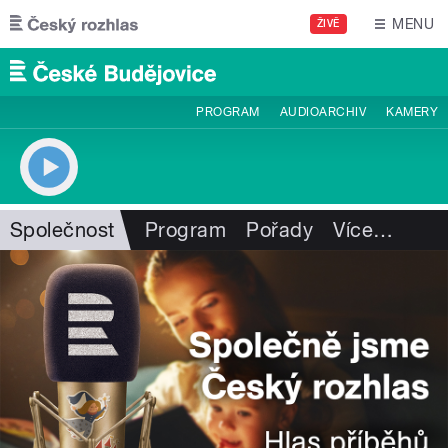
Přejít k hlavnímu obsahu
MENU
ŽIVĚ
PROGRAM
AUDIOARCHIV
KAMERY
Společnost
Program
Pořady
Více
…