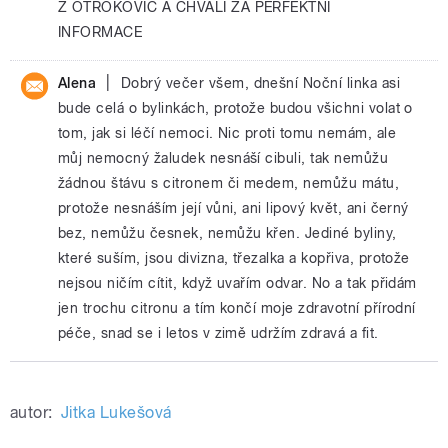
Z OTROKOVIC A CHVALI ZA PERFEKTNI
INFORMACE
|
Alena
Dobrý večer všem, dnešní Noční linka asi
bude celá o bylinkách, protože budou všichni volat o
tom, jak si léčí nemoci. Nic proti tomu nemám, ale
můj nemocný žaludek nesnáší cibuli, tak nemůžu
žádnou štávu s citronem či medem, nemůžu mátu,
protože nesnáším její vůni, ani lipový květ, ani černý
bez, nemůžu česnek, nemůžu křen. Jediné byliny,
které suším, jsou divizna, třezalka a kopřiva, protože
nejsou ničím cítit, když uvařím odvar. No a tak přidám
jen trochu citronu a tím končí moje zdravotní přírodní
péče, snad se i letos v zimě udržím zdravá a fit.
autor:
Jitka Lukešová