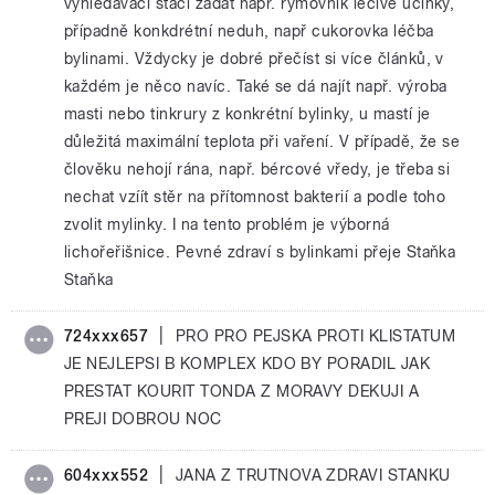
vyhledavači stačí zadat např. rýmovník léčivé účinky,
případně konkdrétní neduh, např cukorovka léčba
bylinami. Vždycky je dobré přečíst si více článků, v
každém je něco navíc. Také se dá najít např. výroba
masti nebo tinkrury z konkrétní bylinky, u mastí je
důležitá maximální teplota při vaření. V případě, že se
člověku nehojí rána, např. bércové vředy, je třeba si
nechat vzíít stěr na přítomnost bakterií a podle toho
zvolit mylinky. I na tento problém je výborná
lichořeřišnice. Pevné zdraví s bylinkami přeje Staňka
Staňka
|
724xxx657
PRO PRO PEJSKA PROTI KLISTATUM
JE NEJLEPSI B KOMPLEX KDO BY PORADIL JAK
PRESTAT KOURIT TONDA Z MORAVY DEKUJI A
PREJI DOBROU NOC
|
604xxx552
JANA Z TRUTNOVA ZDRAVI STANKU