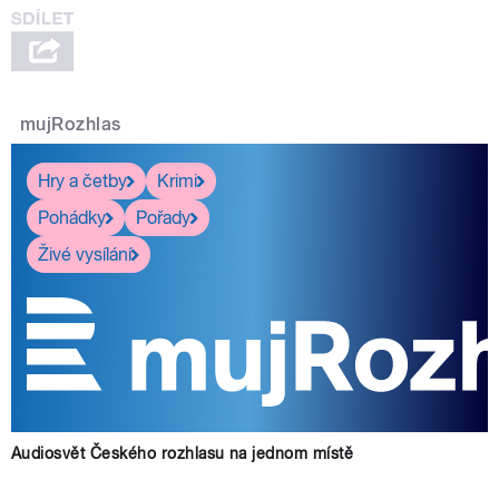
mujRozhlas
Hry a četby
Krimi
Pohádky
Pořady
Živé vysílání
Audiosvět Českého rozhlasu na jednom místě