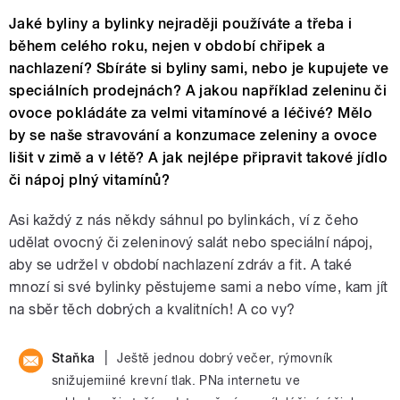
Jaké byliny a bylinky nejraději používáte a třeba i
během celého roku, nejen v období chřipek a
nachlazení? Sbíráte si byliny sami, nebo je kupujete ve
speciálních prodejnách? A jakou například zeleninu či
ovoce pokládáte za velmi vitamínové a léčivé? Mělo
by se naše stravování a konzumace zeleniny a ovoce
lišit v zimě a v létě? A jak nejlépe připravit takové jídlo
či nápoj plný vitamínů?
Asi každý z nás někdy sáhnul po bylinkách, ví z čeho
udělat ovocný či zeleninový salát nebo speciální nápoj,
aby se udržel v období nachlazení zdráv a fit. A také
mnozí si své bylinky pěstujeme sami a nebo víme, kam jít
na sběr těch dobrých a kvalitních! A co vy?
|
Staňka
Ještě jednou dobrý večer, rýmovník
snižujemiiné krevní tlak. PNa internetu ve