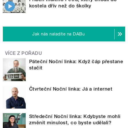
kostela dřív než do školky
Jak nás naladíte na DABu
VÍCE Z POŘADU
Páteční Noční linka: Když čáp přestane
stačit
Čtvrteční Noční linka: Já a internet
Středeční Noční linka: Kdybyste mohli
změnit minulost, co byste udělali?