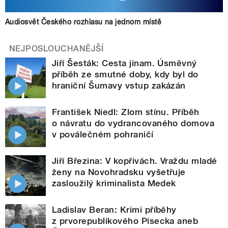
Audiosvět Českého rozhlasu na jednom místě
NEJPOSLOUCHANĚJŠÍ
Jiří Šesták: Cesta jinam. Úsměvný
příběh ze smutné doby, kdy byl do
hraniční Šumavy vstup zakázán
František Niedl: Zlom stínu. Příběh
o návratu do vydrancovaného domova
v poválečném pohraničí
Jiří Březina: V kopřivách. Vraždu mladé
ženy na Novohradsku vyšetřuje
zasloužilý kriminalista Medek
Ladislav Beran: Krimi příběhy
z prvorepublikového Písecka aneb