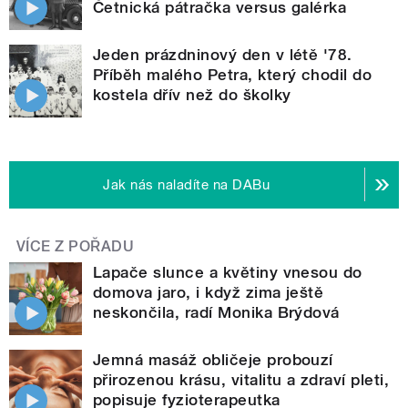
Četnická pátračka versus galérka
Jeden prázdninový den v létě '78.
Příběh malého Petra, který chodil do
kostela dřív než do školky
Jak nás naladíte na DABu
VÍCE Z POŘADU
Lapače slunce a květiny vnesou do
domova jaro, i když zima ještě
neskončila, radí Monika Brýdová
Jemná masáž obličeje probouzí
přirozenou krásu, vitalitu a zdraví pleti,
popisuje fyzioterapeutka