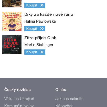
Koupit
Díky za každé nové ráno
Halina Pawlowská
Koupit
Zítra přijde Olah
Martin Sichinger
Koupit
Český rozhlas
O nás
Válka na Ukrajině
Jak nás naladíte
Komunální volby
Nápověda