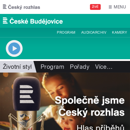
Přejít k hlavnímu obsahu
MENU
ŽIVĚ
PROGRAM
AUDIOARCHIV
KAMERY
Životní styl
Program
Pořady
Více
…