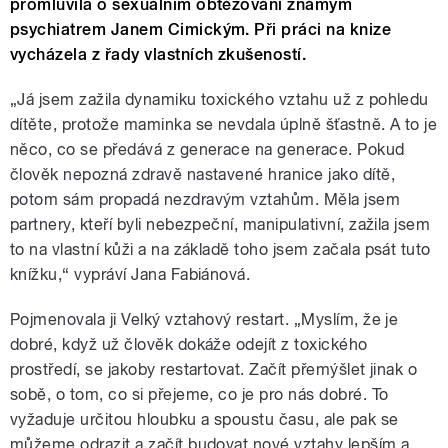
promluvila o sexuálním obtěžování známým
psychiatrem Janem Cimickým. Při práci na knize
vycházela z řady vlastních zkušeností.
„Já jsem zažila dynamiku toxického vztahu už z pohledu
dítěte, protože maminka se nevdala úplně šťastně. A to je
něco, co se předává z generace na generace. Pokud
člověk nepozná zdravě nastavené hranice jako dítě,
potom sám propadá nezdravým vztahům. Měla jsem
partnery, kteří byli nebezpeční, manipulativní, zažila jsem
to na vlastní kůži a na základě toho jsem začala psát tuto
knížku,“ vypráví Jana Fabiánová.
Pojmenovala ji Velký vztahový restart. „Myslím, že je
dobré, když už člověk dokáže odejít z toxického
prostředí, se jakoby restartovat. Začít přemýšlet jinak o
sobě, o tom, co si přejeme, co je pro nás dobré. To
vyžaduje určitou hloubku a spoustu času, ale pak se
můžeme odrazit a začít budovat nové vztahy lepším a