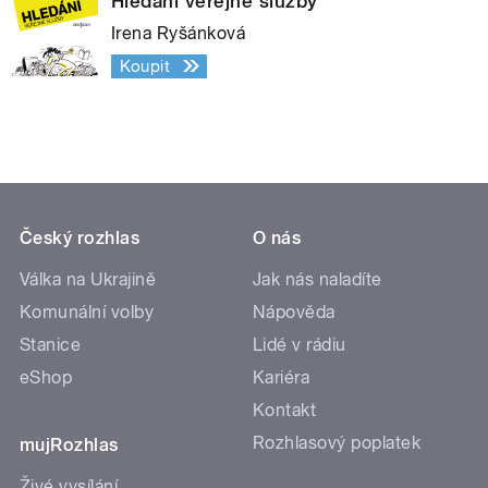
Hledání veřejné služby
Irena Ryšánková
Koupit
Český rozhlas
O nás
Válka na Ukrajině
Jak nás naladíte
Komunální volby
Nápověda
Stanice
Lidé v rádiu
eShop
Kariéra
Kontakt
Rozhlasový poplatek
mujRozhlas
Živé vysílání