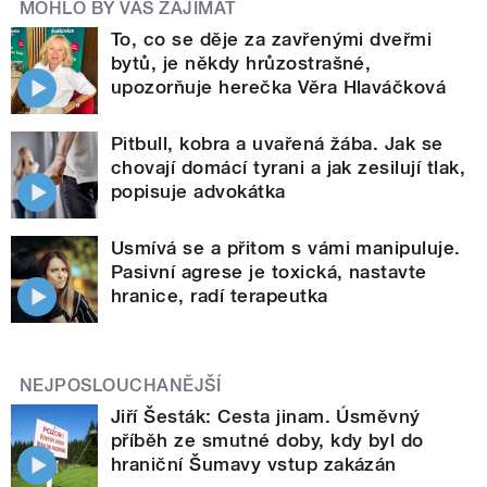
MOHLO BY VÁS ZAJÍMAT
To, co se děje za zavřenými dveřmi
bytů, je někdy hrůzostrašné,
upozorňuje herečka Věra Hlaváčková
Pitbull, kobra a uvařená žába. Jak se
chovají domácí tyrani a jak zesilují tlak,
popisuje advokátka
Usmívá se a přitom s vámi manipuluje.
Pasivní agrese je toxická, nastavte
hranice, radí terapeutka
NEJPOSLOUCHANĚJŠÍ
Jiří Šesták: Cesta jinam. Úsměvný
příběh ze smutné doby, kdy byl do
hraniční Šumavy vstup zakázán