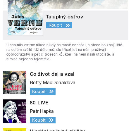
Tajuplný ostrov
Koupit
Lincolnův ostrov nikdo nikdy na mapě nenašel, a přece ho znají lidé
na celém světě. Už déle než sto třicet let na něm prožívají
dobrodružství s pěticí trosečníků, kteří na něm našli útočiště, a
hlavně nejedno tajemství.
Co život dal a vzal
Betty MacDonaldová
Koupit
80 LIVE
Petr Hapka
Koupit