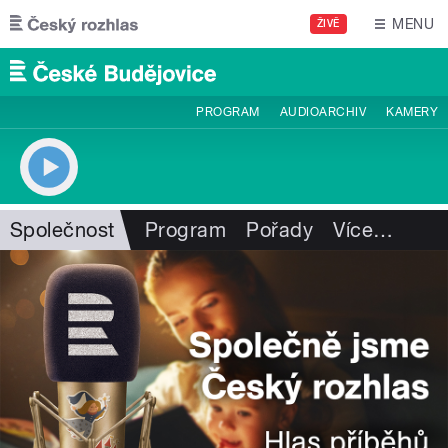
Přejít k hlavnímu obsahu
MENU
ŽIVĚ
PROGRAM
AUDIOARCHIV
KAMERY
Společnost
Program
Pořady
Více
…