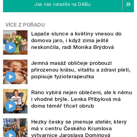
Jak nás naladíte na DABu
VÍCE Z POŘADU
Lapače slunce a květiny vnesou do
domova jaro, i když zima ještě
neskončila, radí Monika Brýdová
Jemná masáž obličeje probouzí
přirozenou krásu, vitalitu a zdraví pleti,
popisuje fyzioterapeutka
Ráno vybírá nejen oblečení, ale k němu
i vhodné brýle. Lenka Přibylová má
doma téměř třicet obrub
Hezky česky se jmenuje ateliér, který
má v centru Českého Krumlova
výtvarnice Jaroslava Dominová