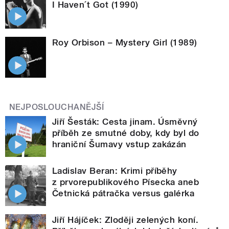
I Haven´t Got (1990)
Roy Orbison – Mystery Girl (1989)
NEJPOSLOUCHANĚJŠÍ
Jiří Šesták: Cesta jinam. Úsměvný
příběh ze smutné doby, kdy byl do
hraniční Šumavy vstup zakázán
Ladislav Beran: Krimi příběhy
z prvorepublikového Písecka aneb
Četnická pátračka versus galérka
Jiří Hájíček: Zloději zelených koní.