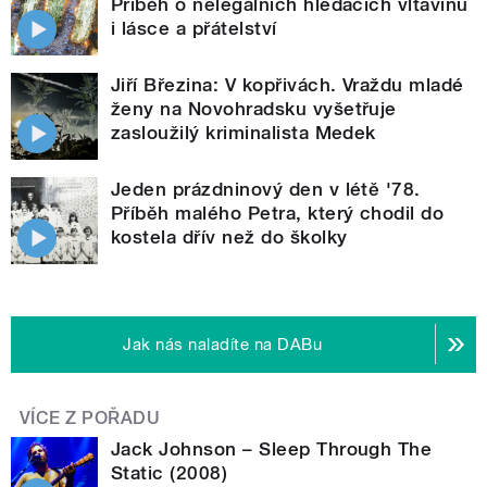
Příběh o nelegálních hledačích vltavínů
i lásce a přátelství
Jiří Březina: V kopřivách. Vraždu mladé
ženy na Novohradsku vyšetřuje
zasloužilý kriminalista Medek
Jeden prázdninový den v létě '78.
Příběh malého Petra, který chodil do
kostela dřív než do školky
Jak nás naladíte na DABu
VÍCE Z POŘADU
Jack Johnson – Sleep Through The
Static (2008)