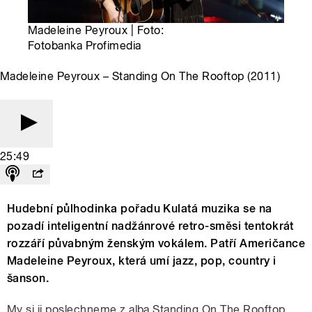
Madeleine Peyroux | Foto:
Fotobanka Profimedia
Madeleine Peyroux – Standing On The Rooftop (2011)
25:49
Hudební půlhodinka pořadu Kulatá muzika se na
pozadí inteligentní nadžánrové retro-směsi tentokrát
rozzáří půvabným ženským vokálem. Patří Američance
Madeleine Peyroux, která umí jazz, pop, country i
šanson.
My si ji poslechneme z alba Standing On The Rooftop,