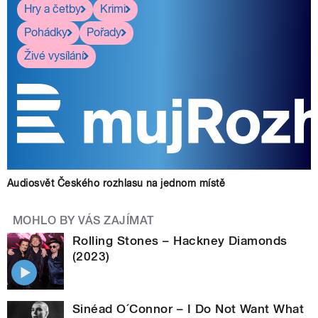
Hry a četby
Krimi
Pohádky
Pořady
Živé vysílání
Audiosvět Českého rozhlasu na jednom místě
MOHLO BY VÁS ZAJÍMAT
Rolling Stones – Hackney Diamonds
(2023)
Sinéad O´Connor – I Do Not Want What