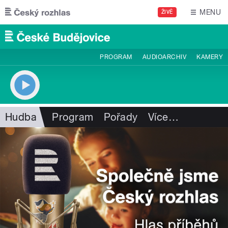
Přejít k hlavnímu obsahu
MENU
ŽIVĚ
PROGRAM
AUDIOARCHIV
KAMERY
Hudba
Program
Pořady
Více
…