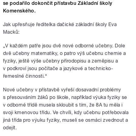
se podařilo dokončit přístavbu Základní školy
Komenského.
Jak upřesňuje ředitelka dačické základní školy Eva
Macků:
„V každém patře jsou dvě nové odborné učebny. Dole
dvě učebny matematiky, o patro výš učebnu chemie a
fyziky, ještě výše učebny přírodopisu a zeměpisu a
v podkroví jsou počítače a jazykové a technicko-
řemeslné činnosti.“
Nové učebny v přístavbě vyřeší dosavadní problémy
s přesouváním žáků po škole, například výuka fyziky se
v odborné třídě musela skloubit s tím, že 8A tu měla i
svoji kmenovou třídu. Ve chvíli, kdy učebnu potřebovala
jiná třída pro výuku fyziky, museli se osmáci zvednout a
odejít.