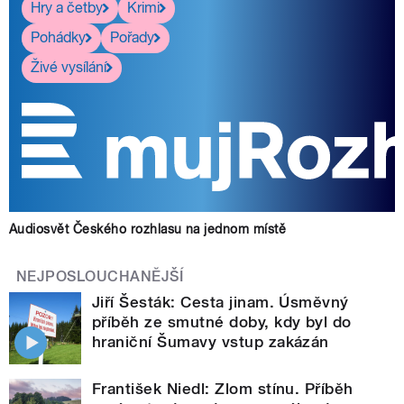
Hry a četby
Krimi
Pohádky
Pořady
Živé vysílání
Audiosvět Českého rozhlasu na jednom místě
NEJPOSLOUCHANĚJŠÍ
Jiří Šesták: Cesta jinam. Úsměvný
příběh ze smutné doby, kdy byl do
hraniční Šumavy vstup zakázán
František Niedl: Zlom stínu. Příběh