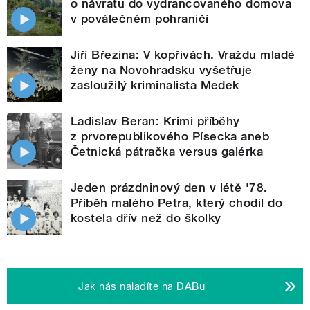
o návratu do vydrancovaného domova
v poválečném pohraničí
Jiří Březina: V kopřivách. Vraždu mladé
ženy na Novohradsku vyšetřuje
zasloužilý kriminalista Medek
Ladislav Beran: Krimi příběhy
z prvorepublikového Písecka aneb
Četnická pátračka versus galérka
Jeden prázdninový den v létě '78.
Příběh malého Petra, který chodil do
kostela dřív než do školky
Jak nás naladíte na DABu