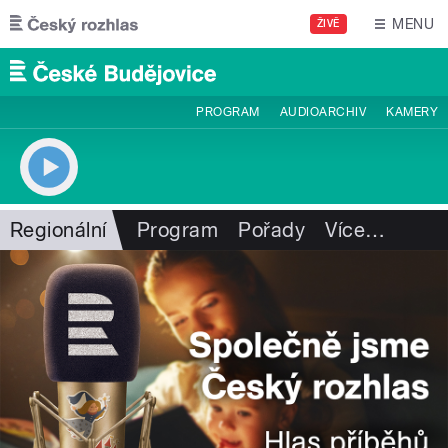
Přejít k hlavnímu obsahu
MENU
ŽIVĚ
PROGRAM
AUDIOARCHIV
KAMERY
Regionální
Program
Pořady
Více
…