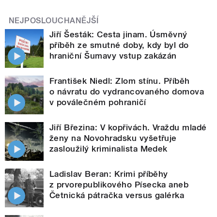
NEJPOSLOUCHANĚJŠÍ
Jiří Šesták: Cesta jinam. Úsměvný
příběh ze smutné doby, kdy byl do
hraniční Šumavy vstup zakázán
František Niedl: Zlom stínu. Příběh
o návratu do vydrancovaného domova
v poválečném pohraničí
Jiří Březina: V kopřivách. Vraždu mladé
ženy na Novohradsku vyšetřuje
zasloužilý kriminalista Medek
Ladislav Beran: Krimi příběhy
z prvorepublikového Písecka aneb
Četnická pátračka versus galérka