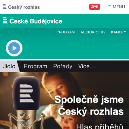
Přejít k hlavnímu obsahu
MENU
ŽIVĚ
PROGRAM
AUDIOARCHIV
KAMERY
Jídlo
Program
Pořady
Více
…