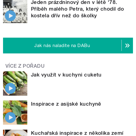
Jeden prázdninový den v létě '78.
Příběh malého Petra, který chodil do
kostela dřív než do školky
Jak nás naladíte na DABu
VÍCE Z POŘADU
Jak využít v kuchyni cuketu
Inspirace z asijské kuchyně
Kuchařská inspirace z několika zemí