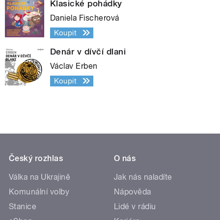
Klasické pohádky
Daniela Fischerová
Koupit
Denár v dívčí dlani
Václav Erben
Koupit
Český rozhlas
O nás
Válka na Ukrajině
Jak nás naladíte
Komunální volby
Nápověda
Stanice
Lidé v rádiu