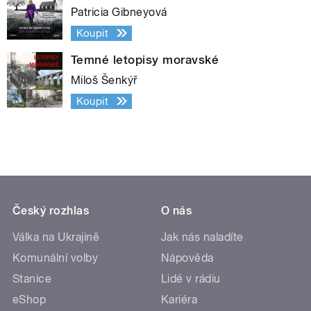
Patricia Gibneyová
Koupit
Temné letopisy moravské
Miloš Šenkýř
Koupit
Český rozhlas
O nás
Válka na Ukrajině
Jak nás naladíte
Komunální volby
Nápověda
Stanice
Lidé v rádiu
eShop
Kariéra