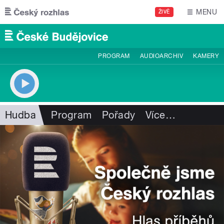
Přejít k hlavnímu obsahu
MENU
ŽIVĚ
PROGRAM
AUDIOARCHIV
KAMERY
Hudba
Program
Pořady
Více
…