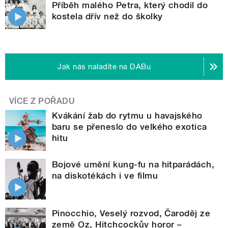
Příběh malého Petra, který chodil do
kostela dřív než do školky
Jak nás naladíte na DABu
VÍCE Z POŘADU
Kvákání žab do rytmu u havajského
baru se přeneslo do velkého exotica
hitu
Bojové umění kung-fu na hitparádách,
na diskotékách i ve filmu
Pinocchio, Veselý rozvod, Čaroděj ze
země Oz, Hitchcockův horor –