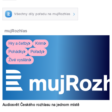
Všechny díly pořadu na mujRozhlas
mujRozhlas
Hry a četby
Krimi
Pohádky
Pořady
Živé vysílání
Audiosvět Českého rozhlasu na jednom místě