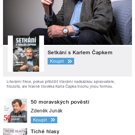
Setkání s Karlem Čapkem
Koupit
Literární fikce, pokus přiblížit literární nadsázkou spisovatele,
filozofa, ale hlavně člověka Karla Čapka trochu jinou formou.
50 moravských pověstí
Zdeněk Junák
Koupit
Tiché hlasy