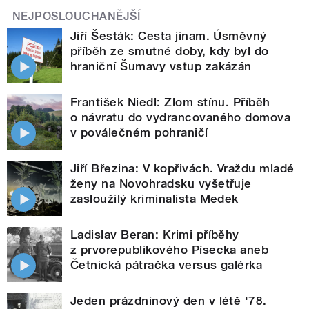
NEJPOSLOUCHANĚJŠÍ
Jiří Šesták: Cesta jinam. Úsměvný
příběh ze smutné doby, kdy byl do
hraniční Šumavy vstup zakázán
František Niedl: Zlom stínu. Příběh
o návratu do vydrancovaného domova
v poválečném pohraničí
Jiří Březina: V kopřivách. Vraždu mladé
ženy na Novohradsku vyšetřuje
zasloužilý kriminalista Medek
Ladislav Beran: Krimi příběhy
z prvorepublikového Písecka aneb
Četnická pátračka versus galérka
Jeden prázdninový den v létě '78.