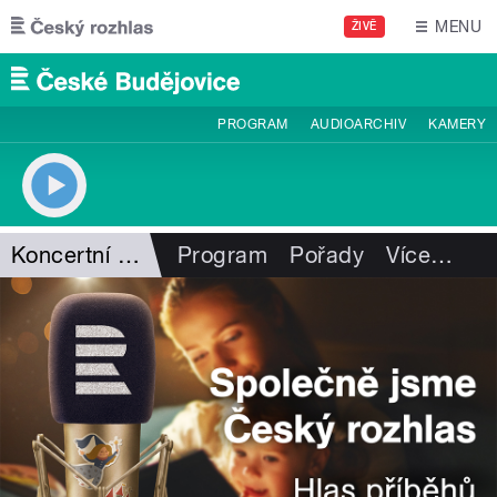
Přejít k hlavnímu obsahu
MENU
ŽIVĚ
PROGRAM
AUDIOARCHIV
KAMERY
Koncertní ozvěny od Tří lvů
Program
Pořady
Více
…