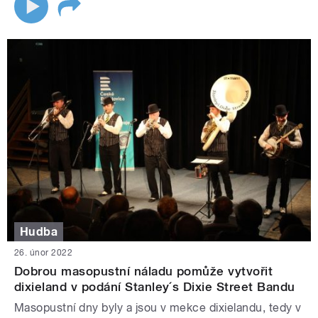
Hudba
26. únor 2022
Dobrou masopustní náladu pomůže vytvořit
dixieland v podání Stanley´s Dixie Street Bandu
Masopustní dny byly a jsou v mekce dixielandu, tedy v