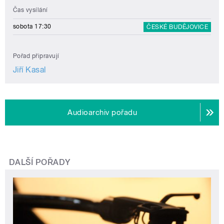
Čas vysílání
sobota 17:30
ČESKÉ BUDĚJOVICE
Pořad připravují
Jiří Kasal
Audioarchiv pořadu
DALŠÍ POŘADY