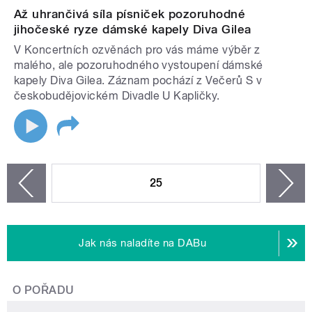
Až uhrančivá síla písniček pozoruhodné
jihočeské ryze dámské kapely Diva Gilea
V Koncertních ozvěnách pro vás máme výběr z
malého, ale pozoruhodného vystoupení dámské
kapely Diva Gilea. Záznam pochází z Večerů S v
českobudějovickém Divadle U Kapličky.
STRÁNKY
25
n
zí
Jak nás naladíte na DABu
O POŘADU