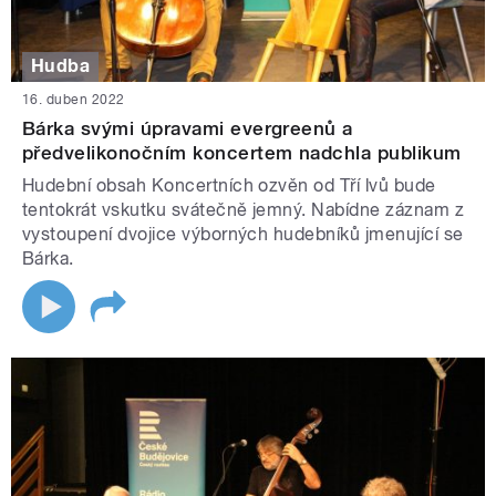
Hudba
16. duben 2022
Bárka svými úpravami evergreenů a
předvelikonočním koncertem nadchla publikum
Hudební obsah Koncertních ozvěn od Tří lvů bude
tentokrát vskutku svátečně jemný. Nabídne záznam z
vystoupení dvojice výborných hudebníků jmenující se
Bárka.