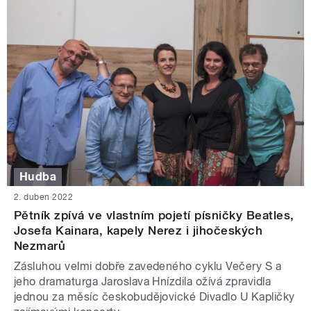
Hudba
2. duben 2022
Pětník zpívá ve vlastním pojetí písničky Beatles,
Josefa Kainara, kapely Nerez i jihočeských
Nezmarů
Zásluhou velmi dobře zavedeného cyklu Večery S a
jeho dramaturga Jaroslava Hnízdila ožívá zpravidla
jednou za měsíc českobudějovické Divadlo U Kapličky