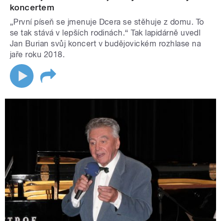
koncertem
„První píseň se jmenuje Dcera se stěhuje z domu. To
se tak stává v lepších rodinách.“ Tak lapidárně uvedl
Jan Burian svůj koncert v budějovickém rozhlase na
jaře roku 2018.