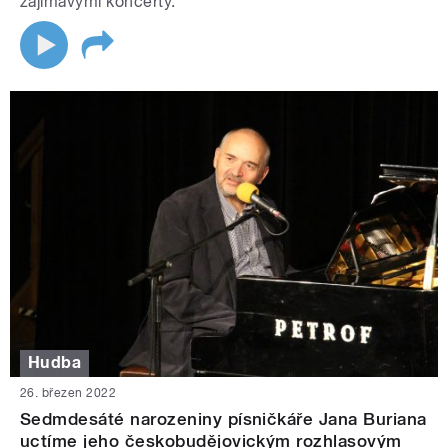
zajímavými koncerty.
Hudba
26. březen 2022
Sedmdesáté narozeniny písničkáře Jana Buriana
uctíme jeho českobudějovickým rozhlasovým