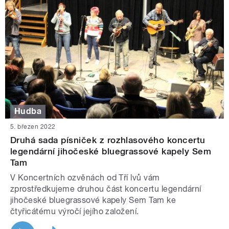
Hudba
5. březen 2022
Druhá sada písniček z rozhlasového koncertu
legendární jihočeské bluegrassové kapely Sem
Tam
V Koncertních ozvěnách od Tří lvů vám
zprostředkujeme druhou část koncertu legendární
jihočeské bluegrassové kapely Sem Tam ke
čtyřicátému výročí jejího založení.