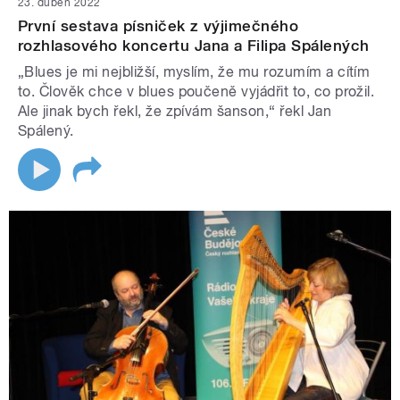
23. duben 2022
První sestava písniček z výjimečného
rozhlasového koncertu Jana a Filipa Spálených
„Blues je mi nejbližší, myslím, že mu rozumím a cítím
to. Člověk chce v blues poučeně vyjádřit to, co prožil.
Ale jinak bych řekl, že zpívám šanson,“ řekl Jan
Spálený.