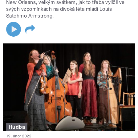
New Orleans, velkým svátkem, jak to třeba vylíčil ve
svých vzpomínkách na divoká léta mládí Louis
Satchmo Armstrong.
Hudba
19. únor 2022