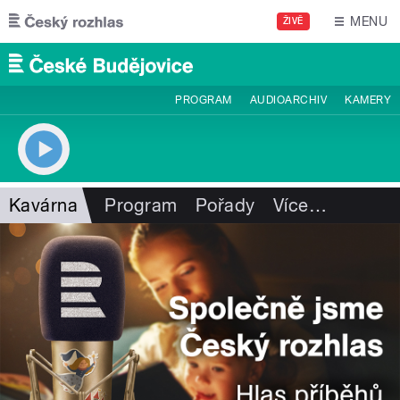
Přejít k hlavnímu obsahu
MENU
ŽIVĚ
PROGRAM
AUDIOARCHIV
KAMERY
Kavárna
Program
Pořady
Více
…