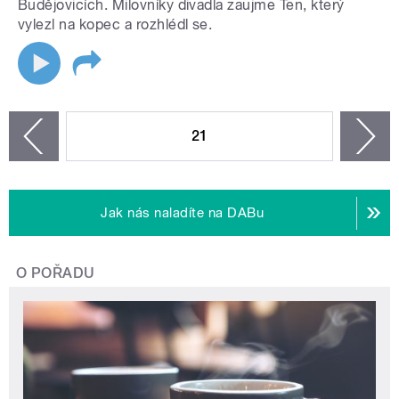
Budějovicích. Milovníky divadla zaujme Ten, který
vylezl na kopec a rozhlédl se.
STRÁNKY
21
n
zí
Jak nás naladíte na DABu
O POŘADU