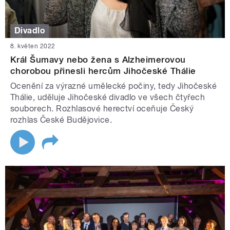
Divadlo
8. květen 2022
Král Šumavy nebo žena s Alzheimerovou
chorobou přinesli hercům Jihočeské Thálie
Ocenění za výrazné umělecké počiny, tedy Jihočeské
Thálie, uděluje Jihočeské divadlo ve všech čtyřech
souborech. Rozhlasové herectví oceňuje Český
rozhlas České Budějovice.