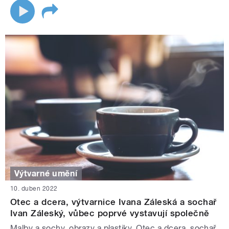
Výtvarné umění
10. duben 2022
Otec a dcera, výtvarnice Ivana Záleská a sochař
Ivan Záleský, vůbec poprvé vystavují společně
Malby a sochy, obrazy a plastiky. Otec a dcera, sochař