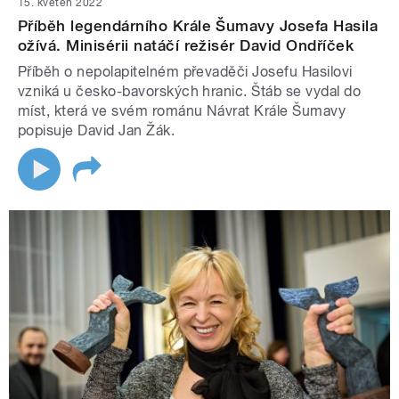
15. květen 2022
Příběh legendárního Krále Šumavy Josefa Hasila
ožívá. Minisérii natáčí režisér David Ondříček
Příběh o nepolapitelném převaděči Josefu Hasilovi
vzniká u česko-bavorských hranic. Štáb se vydal do
míst, která ve svém románu Návrat Krále Šumavy
popisuje David Jan Žák.