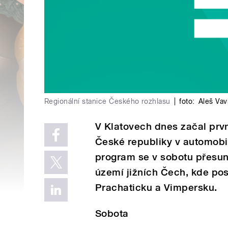
Regionální stanice Českého rozhlasu
|
foto:
Aleš Vav
V Klatovech dnes začal prv
České republiky v automobil
program se v sobotu přesune
území jižních Čech, kde po
Prachaticku a Vimpersku.
Sobota