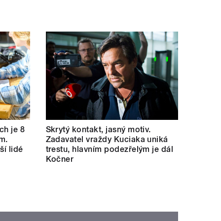
ch je 8
Skrytý kontakt, jasný motiv.
m.
Zadavatel vraždy Kuciaka uniká
ší lidé
trestu, hlavním podezřelým je dál
Kočner