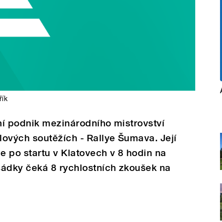
řík
ní podnik mezinárodního mistrovství
ových soutěžích - Rallye Šumava. Její
 po startu v Klatovech v 8 hodin na
sádky čeká 8 rychlostních zkoušek na