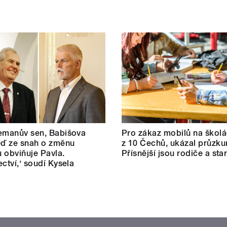
emanův sen, Babišova
Pro zákaz mobilů na školá
eď ze snah o změnu
z 10 Čechů, ukázal průzku
 obviňuje Pavla.
Přísnější jsou rodiče a star
ectví,‘ soudí Kysela