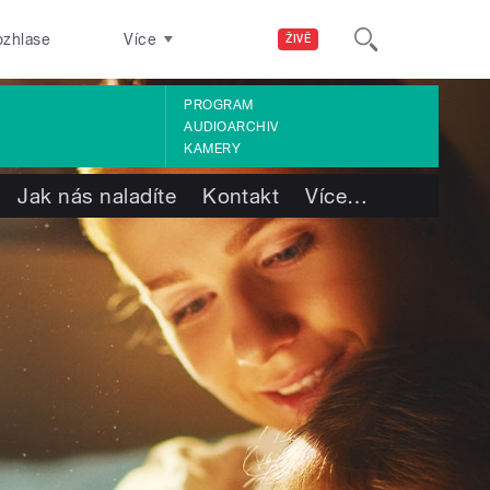
ozhlase
Více
ŽIVĚ
PROGRAM
AUDIOARCHIV
KAMERY
Jak nás naladíte
Kontakt
Více
…