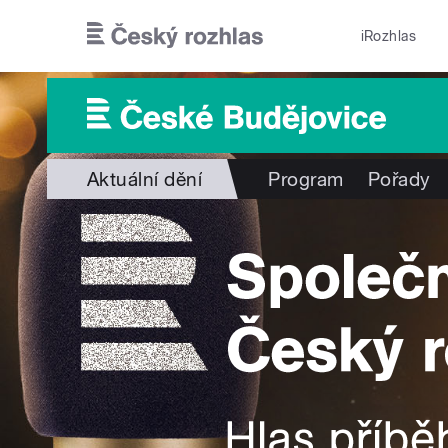
Přejít k hlavnímu obsahu
iRozhlas
Aktuální dění
Program
Pořady