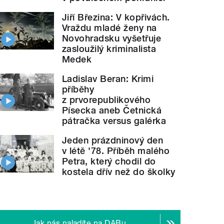
Jiří Březina: V kopřivách.
Vraždu mladé ženy na
Novohradsku vyšetřuje
zasloužilý kriminalista
Medek
Ladislav Beran: Krimi
příběhy
z prvorepublikového
Písecka aneb Četnická
pátračka versus galérka
Jeden prázdninový den
v létě '78. Příběh malého
Petra, který chodil do
kostela dřív než do školky
Jak nás naladíte na DABu