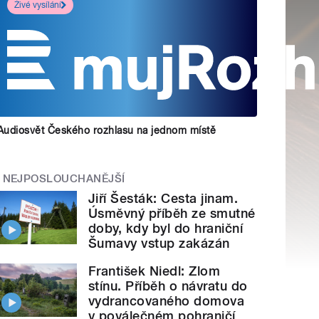
Živé vysílání
Audiosvět Českého rozhlasu na jednom místě
NEJPOSLOUCHANĚJŠÍ
Jiří Šesták: Cesta jinam.
Úsměvný příběh ze smutné
doby, kdy byl do hraniční
Šumavy vstup zakázán
František Niedl: Zlom
stínu. Příběh o návratu do
vydrancovaného domova
v poválečném pohraničí