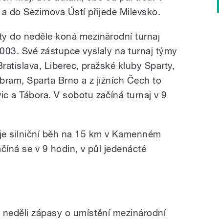
e a do Sezimova Ústí přijede Milevsko.
ty do neděle koná mezinárodní turnaj
003. Své zástupce vyslaly na turnaj týmy
Bratislava, Liberec, pražské kluby Sparty,
íbram, Sparta Brno a z jižních Čech to
c a Tábora. V sobotu začíná turnaj v 9
je silniční běh na 15 km v Kamenném
číná se v 9 hodin, v půl jedenácté
 neděli zápasy o umístění mezinárodní