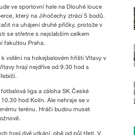
ude ve sportovní hale na Dlouhé louce
erce, který na Jihočechy ztrácí 5 bodů.
tačit na uhájení druhé příčky, protože v
ti se střetne s nejslabším celkem
í fakultou Praha.
 k vidění na hokejbalovém hřišti Vltavy v
tavy hrají nejdříve od 9.30 hod s
řebíčí.
 fotbalová liga a záloha SK České
10.30 hod Kolín. Ale nehraje se v
nému terénu. Hráči budou muset
Rožnově.
ch hrají dvě utkání, obě od půl třetí. V