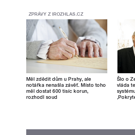
ZPRÁVY Z IROZHLAS.CZ
Měl zdědit dům u Prahy, ale
Šlo o Z
notářka nenašla závěť. Místo toho
vláda t
měl dostat 600 tisíc korun,
systému
rozhodl soud
‚Pokryt