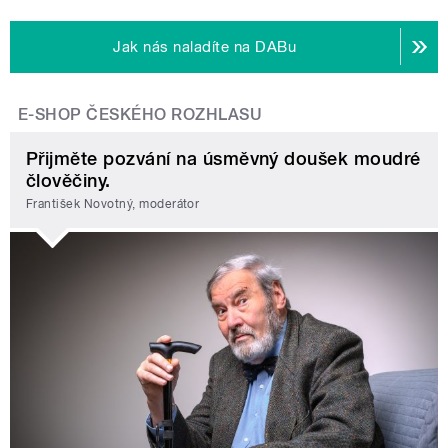
Jak nás naladíte na DABu
E-SHOP ČESKÉHO ROZHLASU
Přijměte pozvání na úsměvný doušek moudré
člověčiny.
František Novotný, moderátor