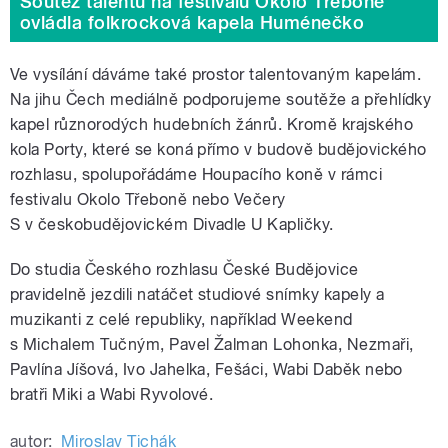
Soutěž talentů na festivalu Okolo Třeboně
ovládla folkrocková kapela Huménečko
Ve vysílání dáváme také prostor talentovaným kapelám.
Na jihu Čech mediálně podporujeme soutěže a přehlídky
kapel různorodých hudebních žánrů. Kromě krajského
kola Porty, které se koná přímo v budově budějovického
rozhlasu, spolupořádáme Houpacího koně v rámci
festivalu Okolo Třeboně nebo Večery
S v českobudějovickém Divadle U Kapličky.
Do studia Českého rozhlasu České Budějovice
pravidelně jezdili natáčet studiové snímky kapely a
muzikanti z celé republiky, například Weekend
s Michalem Tučným, Pavel Žalman Lohonka, Nezmaři,
Pavlína Jíšová, Ivo Jahelka, Fešáci, Wabi Daběk nebo
bratři Miki a Wabi Ryvolové.
autor:
Miroslav Tichák