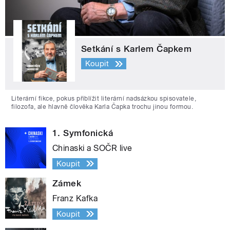
Setkání s Karlem Čapkem
Koupit
Literární fikce, pokus přiblížit literární nadsázkou spisovatele,
filozofa, ale hlavně člověka Karla Čapka trochu jinou formou.
1. Symfonická
Chinaski a SOČR live
Koupit
Zámek
Franz Kafka
Koupit