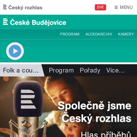
Přejít k hlavnímu obsahu
MENU
ŽIVĚ
PROGRAM
AUDIOARCHIV
KAMERY
Folk a country
Program
Pořady
Více
…