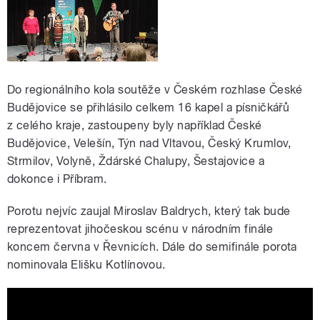
Do regionálního kola soutěže v Českém rozhlase České
Budějovice se přihlásilo celkem 16 kapel a písničkářů
z celého kraje, zastoupeny byly například České
Budějovice, Velešín, Týn nad Vltavou, Český Krumlov,
Strmilov, Volyně, Ždárské Chalupy, Šestajovice a
dokonce i Příbram.
Porotu nejvíc zaujal Miroslav Baldrych, který tak bude
reprezentovat jihočeskou scénu v národním finále
koncem června v Řevnicích. Dále do semifinále porota
nominovala Elišku Kotlínovou.
Fajn je být volná