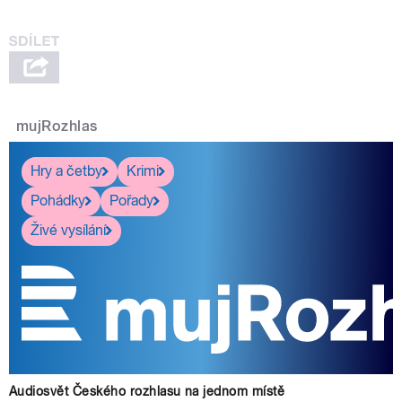
mujRozhlas
Hry a četby
Krimi
Pohádky
Pořady
Živé vysílání
Audiosvět Českého rozhlasu na jednom místě