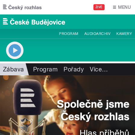
Přejít k hlavnímu obsahu
MENU
ŽIVĚ
PROGRAM
AUDIOARCHIV
KAMERY
Zábava
Program
Pořady
Více
…