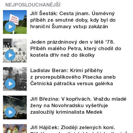
NEJPOSLOUCHANĚJŠÍ
Jiří Šesták: Cesta jinam. Úsměvný
příběh ze smutné doby, kdy byl do
hraniční Šumavy vstup zakázán
Jeden prázdninový den v létě '78.
Příběh malého Petra, který chodil do
kostela dřív než do školky
Ladislav Beran: Krimi příběhy
z prvorepublikového Písecka aneb
Četnická pátračka versus galérka
Jiří Březina: V kopřivách. Vraždu mladé
ženy na Novohradsku vyšetřuje
zasloužilý kriminalista Medek
Jiří Hájíček: Zloději zelených koní.