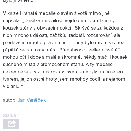
Bylo jí 54 let...
V knize Hranaté medaile o svém životě mimo jiné
napsala: „Desítky medailí se vejdou na docela malý
kousek stěny v obývacím pokoji. Skrývá se za každou z
nich mnoho událostí, zážitků, radosti, rozčarování, ale
především mnoho práce a úsilí. Dřiny bylo určitě víc než
přípitků se starosty měst. Představy o „velkém světě“
mohou být i docela malé a skromné, někdy stačí i kousek
suchého místa v promočeném stanu. A ty medaile
nejcennější - ty z mistrovství světa - nebyly hranaté jen
tvarem, jejich ostré hroty jsem mnohdy pocítila nejenom
v dlani...“
autor:
Jan Vaněček