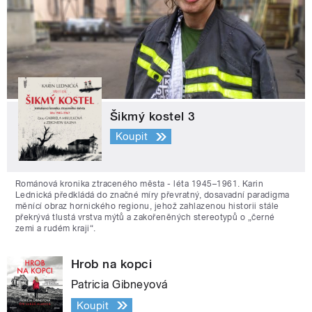
Šikmý kostel 3
Koupit
Románová kronika ztraceného města - léta 1945–1961. Karin
Lednická předkládá do značné míry převratný, dosavadní paradigma
měnící obraz hornického regionu, jehož zahlazenou historii stále
překrývá tlustá vrstva mýtů a zakořeněných stereotypů o „černé
zemi a rudém kraji“.
Hrob na kopci
Patricia Gibneyová
Koupit