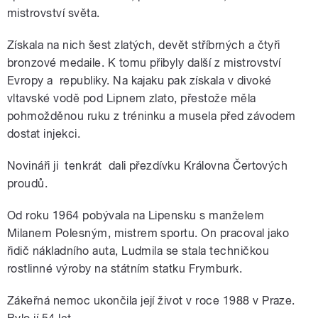
mistrovství světa.
Získala na nich šest zlatých, devět stříbrných a čtyři
bronzové medaile. K tomu přibyly další z mistrovství
Evropy a republiky. Na kajaku pak získala v divoké
vltavské vodě pod Lipnem zlato, přestože měla
pohmožděnou ruku z tréninku a musela před závodem
dostat injekci.
Novináři ji tenkrát dali přezdívku Královna Čertových
proudů.
Od roku 1964 pobývala na Lipensku s manželem
Milanem Polesným, mistrem sportu. On pracoval jako
řidič nákladního auta, Ludmila se stala techničkou
rostlinné výroby na státním statku Frymburk.
Zákeřná nemoc ukončila její život v roce 1988 v Praze.