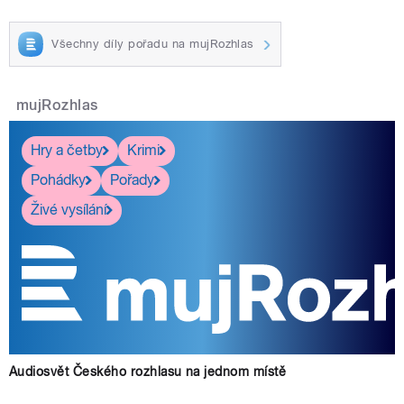
Všechny díly pořadu na mujRozhlas
mujRozhlas
Hry a četby
Krimi
Pohádky
Pořady
Živé vysílání
Audiosvět Českého rozhlasu na jednom místě