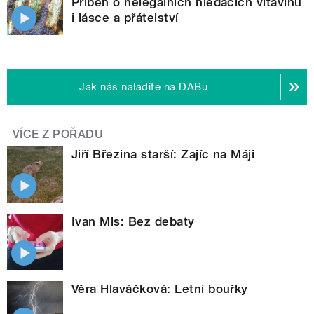
Příběh o nelegálních hledačích vltavínů
i lásce a přátelství
Jak nás naladíte na DABu
VÍCE Z POŘADU
Jiří Březina starší: Zajíc na Máji
Ivan Mls: Bez debaty
Věra Hlaváčková: Letní bouřky