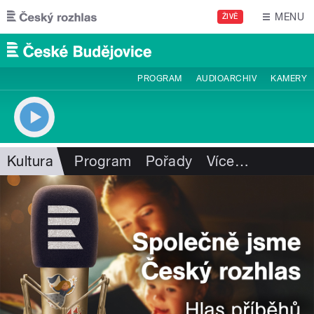
Přejít k hlavnímu obsahu
MENU
ŽIVĚ
PROGRAM
AUDIOARCHIV
KAMERY
Kultura
Program
Pořady
Více
…