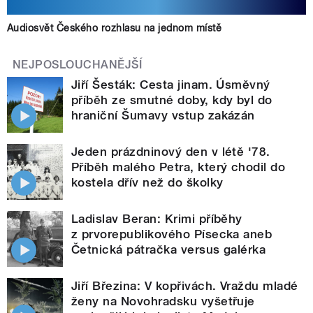
Audiosvět Českého rozhlasu na jednom místě
NEJPOSLOUCHANĚJŠÍ
Jiří Šesták: Cesta jinam. Úsměvný
příběh ze smutné doby, kdy byl do
hraniční Šumavy vstup zakázán
Jeden prázdninový den v létě '78.
Příběh malého Petra, který chodil do
kostela dřív než do školky
Ladislav Beran: Krimi příběhy
z prvorepublikového Písecka aneb
Četnická pátračka versus galérka
Jiří Březina: V kopřivách. Vraždu mladé
ženy na Novohradsku vyšetřuje