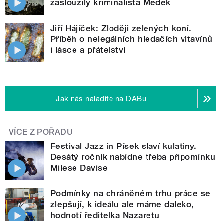
zasloužilý kriminalista Medek
Jiří Hájíček: Zloději zelených koní.
Příběh o nelegálních hledačích vltavínů
i lásce a přátelství
Jak nás naladíte na DABu
VÍCE Z POŘADU
Festival Jazz in Písek slaví kulatiny.
Desátý ročník nabídne třeba připomínku
Milese Davise
Podmínky na chráněném trhu práce se
zlepšují, k ideálu ale máme daleko,
hodnotí ředitelka Nazaretu