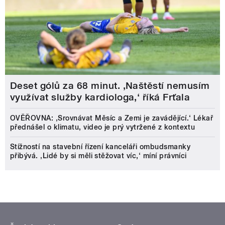
Deset gólů za 68 minut. ,Naštěstí nemusím
využívat služby kardiologa,‘ říká Frťala
OVĚŘOVNA: ‚Srovnávat Měsíc a Zemi je zavádějící.‘ Lékař
přednášel o klimatu, video je prý vytržené z kontextu
Stížností na stavební řízení kanceláři ombudsmanky
přibývá. ‚Lidé by si měli stěžovat víc,‘ míní právníci