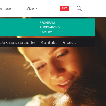
ozhlase
Více
ŽIVĚ
PROGRAM
AUDIOARCHIV
KAMERY
Jak nás naladíte
Kontakt
Více
…