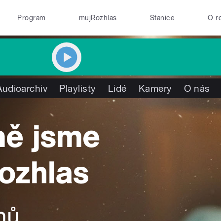
Program
mujRozhlas
Stanice
O r
Audioarchiv
Playlisty
Lidé
Kamery
O nás