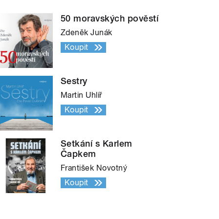
50 moravských pověstí
Zdeněk Junák
Koupit
Sestry
Martin Uhlíř
Koupit
Setkání s Karlem
Čapkem
František Novotný
Koupit