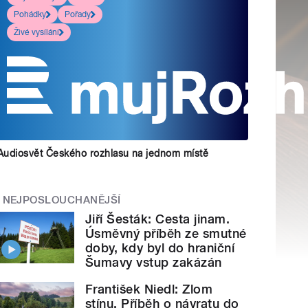
Pohádky
Pořady
Živé vysílání
Audiosvět Českého rozhlasu na jednom místě
NEJPOSLOUCHANĚJŠÍ
Jiří Šesták: Cesta jinam.
Úsměvný příběh ze smutné
doby, kdy byl do hraniční
Šumavy vstup zakázán
František Niedl: Zlom
stínu. Příběh o návratu do