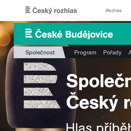
Přejít k hlavnímu obsahu
iRozhlas
Společnost
Program
Pořady