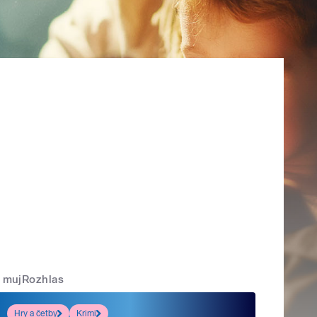
mujRozhlas
Hry a četby
Krimi