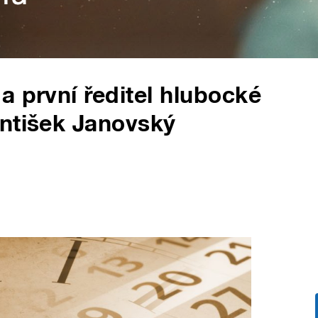
a první ředitel hlubocké
antišek Janovský