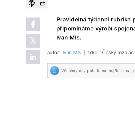
Pravidelná týdenní rubrika p
připomínáme výročí spojená
Ivan Mls.
autor:
Ivan Mls
|
zdroj:
Český rozhlas
Všechny díly pořadu na mujRozhlas