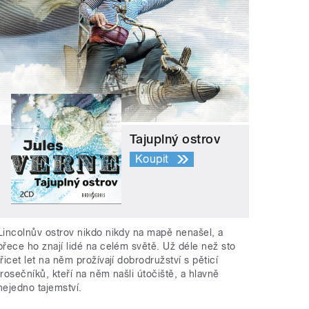
Tajuplný ostrov
Koupit
Lincolnův ostrov nikdo nikdy na mapě nenašel, a
přece ho znají lidé na celém světě. Už déle než sto
třicet let na něm prožívají dobrodružství s pěticí
trosečníků, kteří na něm našli útočiště, a hlavně
nejedno tajemství.