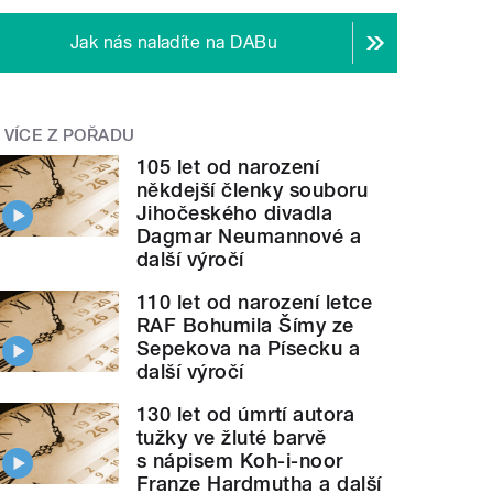
Jak nás naladíte na DABu
VÍCE Z POŘADU
105 let od narození
někdejší členky souboru
Jihočeského divadla
Dagmar Neumannové a
další výročí
110 let od narození letce
RAF Bohumila Šímy ze
Sepekova na Písecku a
další výročí
130 let od úmrtí autora
tužky ve žluté barvě
s nápisem Koh-i-noor
Franze Hardmutha a další