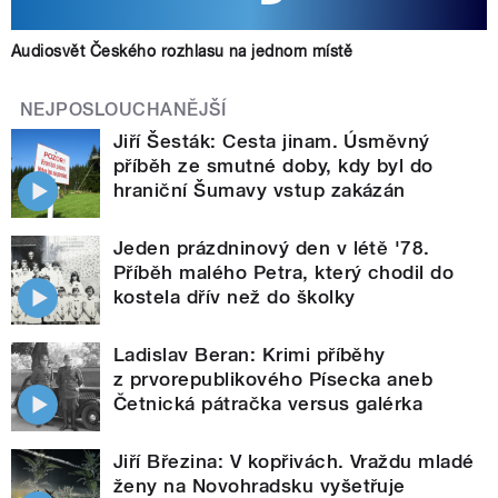
Audiosvět Českého rozhlasu na jednom místě
NEJPOSLOUCHANĚJŠÍ
Jiří Šesták: Cesta jinam. Úsměvný
příběh ze smutné doby, kdy byl do
hraniční Šumavy vstup zakázán
Jeden prázdninový den v létě '78.
Příběh malého Petra, který chodil do
kostela dřív než do školky
Ladislav Beran: Krimi příběhy
z prvorepublikového Písecka aneb
Četnická pátračka versus galérka
Jiří Březina: V kopřivách. Vraždu mladé
ženy na Novohradsku vyšetřuje