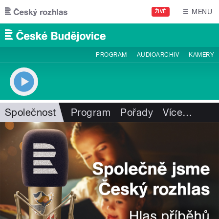
Přejít k hlavnímu obsahu
MENU
ŽIVĚ
PROGRAM
AUDIOARCHIV
KAMERY
Společnost
Program
Pořady
Více
…