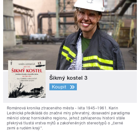
Šikmý kostel 3
Koupit
Románová kronika ztraceného města - léta 1945–1961. Karin
Lednická předkládá do značné míry převratný, dosavadní paradigma
měnící obraz hornického regionu, jehož zahlazenou historii stále
překrývá tlustá vrstva mýtů a zakořeněných stereotypů o „černé
zemi a rudém kraji“.