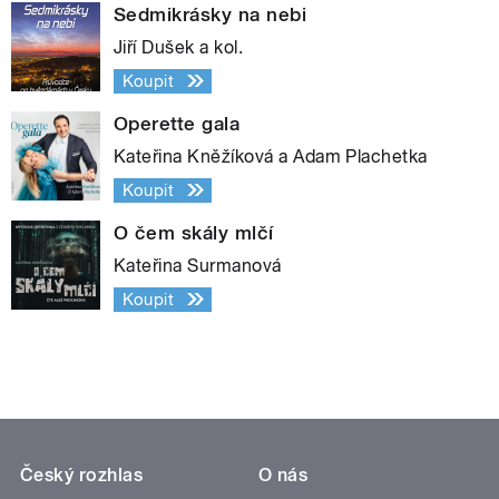
Sedmikrásky na nebi
Jiří Dušek a kol.
Koupit
Operette gala
Kateřina Kněžíková a Adam Plachetka
Koupit
O čem skály mlčí
Kateřina Surmanová
Koupit
Český rozhlas
O nás