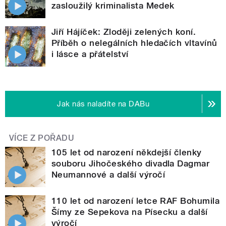
zasloužilý kriminalista Medek
Jiří Hájíček: Zloději zelených koní.
Příběh o nelegálních hledačích vltavínů
i lásce a přátelství
Jak nás naladíte na DABu
VÍCE Z POŘADU
105 let od narození někdejší členky
souboru Jihočeského divadla Dagmar
Neumannové a další výročí
110 let od narození letce RAF Bohumila
Šímy ze Sepekova na Písecku a další
výročí