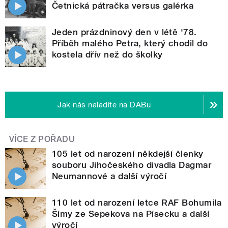
Četnická pátračka versus galérka
Jeden prázdninový den v létě '78.
Příběh malého Petra, který chodil do
kostela dřív než do školky
Jak nás naladíte na DABu
VÍCE Z POŘADU
105 let od narození někdejší členky
souboru Jihočeského divadla Dagmar
Neumannové a další výročí
110 let od narození letce RAF Bohumila
Šímy ze Sepekova na Písecku a další
výročí