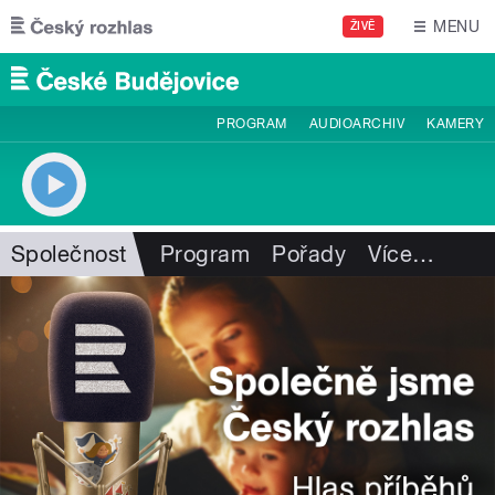
Přejít k hlavnímu obsahu
MENU
ŽIVĚ
PROGRAM
AUDIOARCHIV
KAMERY
Společnost
Program
Pořady
Více
…