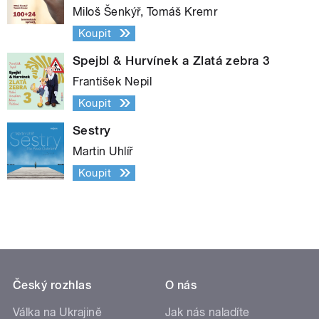
Miloš Šenkýř, Tomáš Kremr
Koupit
Spejbl & Hurvínek a Zlatá zebra 3
František Nepil
Koupit
Sestry
Martin Uhlíř
Koupit
Český rozhlas
O nás
Válka na Ukrajině
Jak nás naladíte