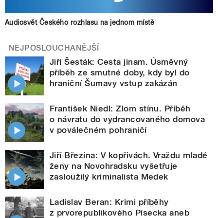
Audiosvět Českého rozhlasu na jednom místě
NEJPOSLOUCHANĚJŠÍ
Jiří Šesták: Cesta jinam. Úsměvný
příběh ze smutné doby, kdy byl do
hraniční Šumavy vstup zakázán
František Niedl: Zlom stínu. Příběh
o návratu do vydrancovaného domova
v poválečném pohraničí
Jiří Březina: V kopřivách. Vraždu mladé
ženy na Novohradsku vyšetřuje
zasloužilý kriminalista Medek
Ladislav Beran: Krimi příběhy
z prvorepublikového Písecka aneb