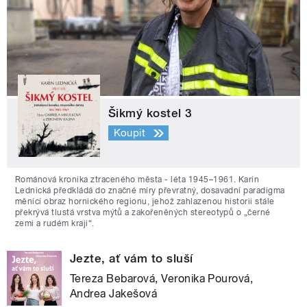
Šikmý kostel 3
Koupit
Románová kronika ztraceného města - léta 1945–1961. Karin
Lednická předkládá do značné míry převratný, dosavadní paradigma
měnící obraz hornického regionu, jehož zahlazenou historii stále
překrývá tlustá vrstva mýtů a zakořeněných stereotypů o „černé
zemi a rudém kraji“.
Jezte, ať vám to sluší
Tereza Bebarová, Veronika Pourová,
Andrea Jakešová