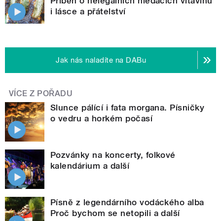
Příběh o nelegálních hledačích vltavínů
i lásce a přátelství
Jak nás naladíte na DABu
VÍCE Z POŘADU
Slunce pálící i fata morgana. Písničky
o vedru a horkém počasí
Pozvánky na koncerty, folkové
kalendárium a další
Písně z legendárního vodáckého alba
Proč bychom se netopili a další