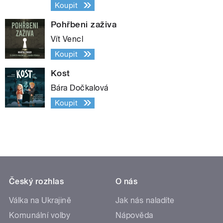
Koupit
Pohřbeni zaživa
Vít Vencl
Koupit
Kost
Bára Dočkalová
Koupit
Český rozhlas
O nás
Válka na Ukrajině
Jak nás naladíte
Komunální volby
Nápověda