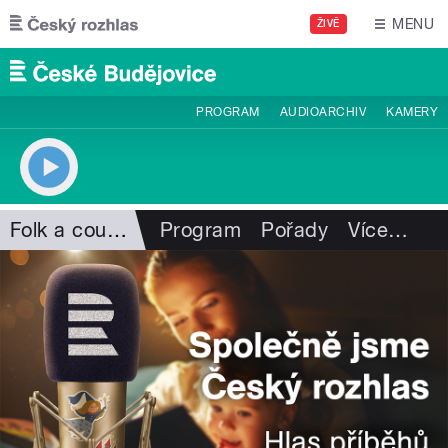
Přejít k hlavnímu obsahu
MENU
ŽIVĚ
PROGRAM
AUDIOARCHIV
KAMERY
Folk a country
Program
Pořady
Více
…