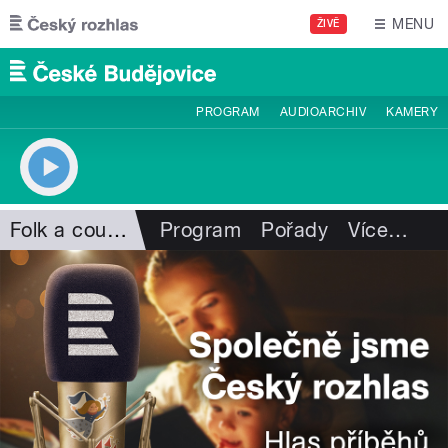
Přejít k hlavnímu obsahu
MENU
ŽIVĚ
PROGRAM
AUDIOARCHIV
KAMERY
Folk a country
Program
Pořady
Více
…