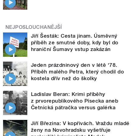
NEJPOSLOUCHANĚJŠÍ
Jiří Šesták: Cesta jinam. Úsměvný
příběh ze smutné doby, kdy byl do
hraniční Šumavy vstup zakázán
Jeden prázdninový den v létě '78.
Příběh malého Petra, který chodil do
kostela dřív než do školky
Ladislav Beran: Krimi příběhy
z prvorepublikového Písecka aneb
Četnická pátračka versus galérka
Jiří Březina: V kopřivách. Vraždu mladé
ženy na Novohradsku vyšetřuje