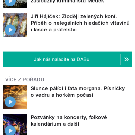
zasloužilý kriminalista Medek
Jiří Hájíček: Zloději zelených koní.
Příběh o nelegálních hledačích vltavínů
i lásce a přátelství
Jak nás naladíte na DABu
VÍCE Z POŘADU
Slunce pálící i fata morgana. Písničky
o vedru a horkém počasí
Pozvánky na koncerty, folkové
kalendárium a další