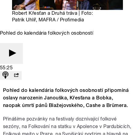
Robert Křesťan a Druhá tráva | Foto:
Patrik Uhlíř, MAFRA / Profimedia
Pohled do kalendária folkových osobností
55:25
Pohled do kalendária folkových osobností připomíná
oslavy narozenin Janouška, Křesťana a Bobka,
naopak úmrtí pánů Blažejovského, Cashe a Brümera.
Přinášíme pozvánky na festivaly doznívající folkové
sezóny, na Folkování na statku v Apolence v Pardubicích,
Folkové mejto v Praze, na Svojšický podzim a hlavně na