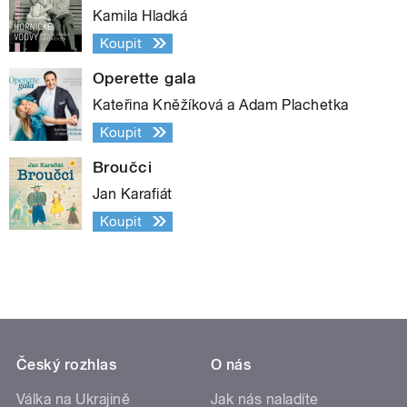
Kamila Hladká
Koupit
Operette gala
Kateřina Kněžíková a Adam Plachetka
Koupit
Broučci
Jan Karafiát
Koupit
Český rozhlas
O nás
Válka na Ukrajině
Jak nás naladíte