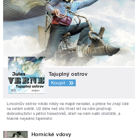
Tajuplný ostrov
Koupit
Lincolnův ostrov nikdo nikdy na mapě nenašel, a přece ho znají lidé
na celém světě. Už déle než sto třicet let na něm prožívají
dobrodružství s pěticí trosečníků, kteří na něm našli útočiště, a
hlavně nejedno tajemství.
Hornické vdovy