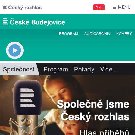
Přejít k hlavnímu obsahu
MENU
ŽIVĚ
PROGRAM
AUDIOARCHIV
KAMERY
Společnost
Program
Pořady
Více
…