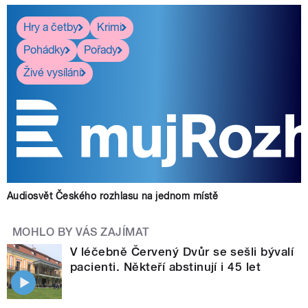
Hry a četby
Krimi
Pohádky
Pořady
Živé vysílání
Audiosvět Českého rozhlasu na jednom místě
MOHLO BY VÁS ZAJÍMAT
V léčebně Červený Dvůr se sešli bývalí
pacienti. Někteří abstinují i 45 let