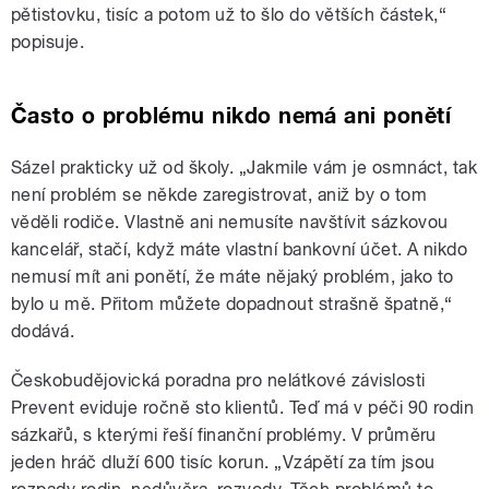
pětistovku, tisíc a potom už to šlo do větších částek,“
popisuje.
Často o problému nikdo nemá ani ponětí
Sázel prakticky už od školy. „Jakmile vám je osmnáct, tak
není problém se někde zaregistrovat, aniž by o tom
věděli rodiče. Vlastně ani nemusíte navštívit sázkovou
kancelář, stačí, když máte vlastní bankovní účet. A nikdo
nemusí mít ani ponětí, že máte nějaký problém, jako to
bylo u mě. Přitom můžete dopadnout strašně špatně,“
dodává.
Českobudějovická poradna pro nelátkové závislosti
Prevent eviduje ročně sto klientů. Teď má v péči 90 rodin
sázkařů, s kterými řeší finanční problémy. V průměru
jeden hráč dluží 600 tisíc korun. „Vzápětí za tím jsou