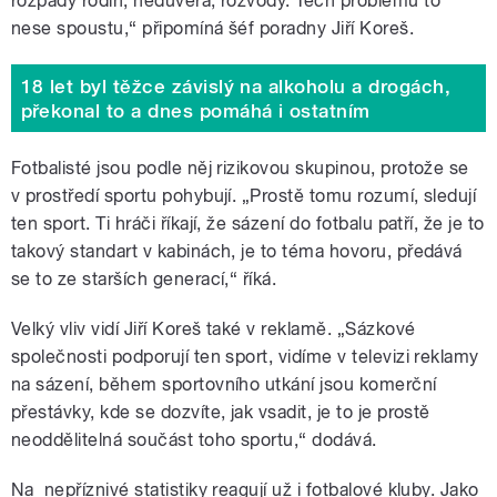
rozpady rodin, nedůvěra, rozvody. Těch problémů to
nese spoustu,“ připomíná šéf poradny Jiří Koreš.
18 let byl těžce závislý na alkoholu a drogách,
překonal to a dnes pomáhá i ostatním
Fotbalisté jsou podle něj rizikovou skupinou, protože se
v prostředí sportu pohybují. „Prostě tomu rozumí, sledují
ten sport. Ti hráči říkají, že sázení do fotbalu patří, že je to
takový standart v kabinách, je to téma hovoru, předává
se to ze starších generací,“ říká.
Velký vliv vidí Jiří Koreš také v reklamě. „Sázkové
společnosti podporují ten sport, vidíme v televizi reklamy
na sázení, během sportovního utkání jsou komerční
přestávky, kde se dozvíte, jak vsadit, je to je prostě
neoddělitelná součást toho sportu,“ dodává.
Na nepříznivé statistiky reagují už i fotbalové kluby. Jako