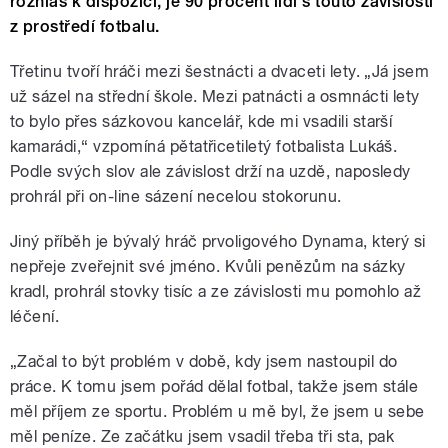
rozhlas k dispozici, je 90 procent lidí s touto závislostí
z prostředí fotbalu.
Třetinu tvoří hráči mezi šestnácti a dvaceti lety. „Já jsem
už sázel na střední škole. Mezi patnácti a osmnácti lety
to bylo přes sázkovou kancelář, kde mi vsadili starší
kamarádi,“ vzpomíná pětatřicetiletý fotbalista Lukáš.
Podle svých slov ale závislost drží na uzdě, naposledy
prohrál při on-line sázení necelou stokorunu.
Jiný příběh je bývalý hráč prvoligového Dynama, který si
nepřeje zveřejnit své jméno. Kvůli penězům na sázky
kradl, prohrál stovky tisíc a ze závislosti mu pomohlo až
léčení.
„Začal to být problém v době, kdy jsem nastoupil do
práce. K tomu jsem pořád dělal fotbal, takže jsem stále
měl příjem ze sportu. Problém u mě byl, že jsem u sebe
měl peníze. Ze začátku jsem vsadil třeba tři sta, pak