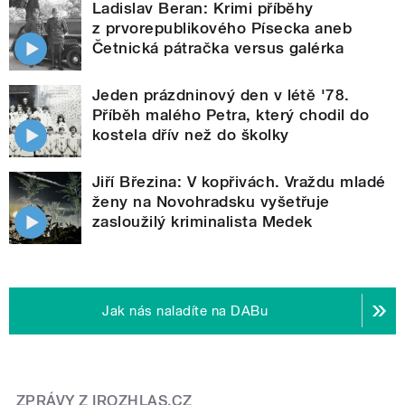
Ladislav Beran: Krimi příběhy
z prvorepublikového Písecka aneb
Četnická pátračka versus galérka
Jeden prázdninový den v létě '78.
Příběh malého Petra, který chodil do
kostela dřív než do školky
Jiří Březina: V kopřivách. Vraždu mladé
ženy na Novohradsku vyšetřuje
zasloužilý kriminalista Medek
Jak nás naladíte na DABu
ZPRÁVY Z IROZHLAS.CZ