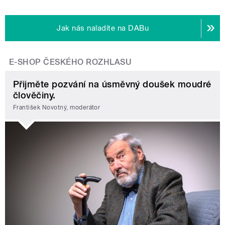
Jak nás naladíte na DABu
E-SHOP ČESKÉHO ROZHLASU
Přijměte pozvání na úsměvný doušek moudré
člověčiny.
František Novotný, moderátor