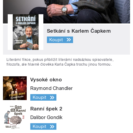
Setkání s Karlem Čapkem
Koupit
Literární fikce, pokus přiblížit literární nadsázkou spisovatele,
filozofa, ale hlavně člověka Karla Čapka trochu jinou formou.
Vysoké okno
Raymond Chandler
Koupit
Ranní špek 2
Dalibor Gondík
Koupit