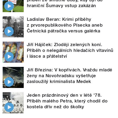
hraniční Šumavy vstup zakázán
Ladislav Beran: Krimi příběhy
z prvorepublikového Písecka aneb
Četnická pátračka versus galérka
Jiří Hájíček: Zloději zelených koní.
Příběh o nelegálních hledačích vltavínů
i lásce a přátelství
Jiří Březina: V kopřivách. Vraždu mladé
ženy na Novohradsku vyšetřuje
zasloužilý kriminalista Medek
Jeden prázdninový den v létě '78.
Příběh malého Petra, který chodil do
kostela dřív než do školky