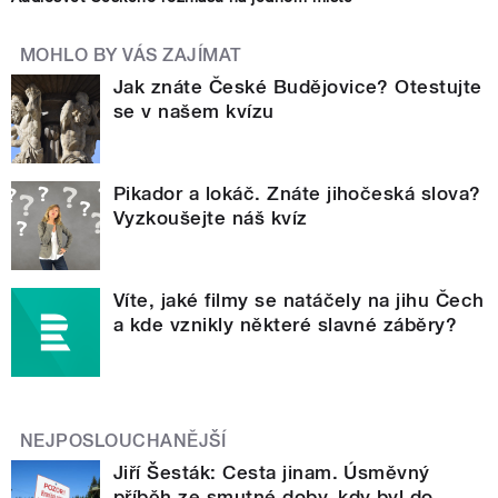
MOHLO BY VÁS ZAJÍMAT
Jak znáte České Budějovice? Otestujte
se v našem kvízu
Pikador a lokáč. Znáte jihočeská slova?
Vyzkoušejte náš kvíz
Víte, jaké filmy se natáčely na jihu Čech
a kde vznikly některé slavné záběry?
NEJPOSLOUCHANĚJŠÍ
Jiří Šesták: Cesta jinam. Úsměvný
příběh ze smutné doby, kdy byl do