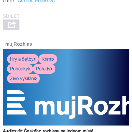
autor:
Andrea Poláková
mujRozhlas
Hry a četby
Krimi
Pohádky
Pořady
Živé vysílání
Audiosvět Českého rozhlasu na jednom místě