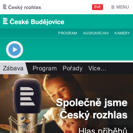
Přejít k hlavnímu obsahu
MENU
ŽIVĚ
PROGRAM
AUDIOARCHIV
KAMERY
Zábava
Program
Pořady
Více
…