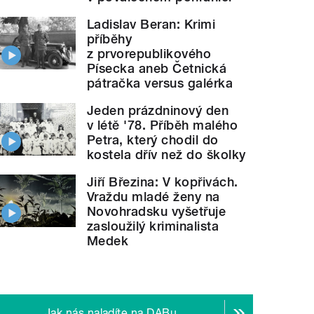
Ladislav Beran: Krimi
příběhy
z prvorepublikového
Písecka aneb Četnická
pátračka versus galérka
Jeden prázdninový den
v létě '78. Příběh malého
Petra, který chodil do
kostela dřív než do školky
Jiří Březina: V kopřivách.
Vraždu mladé ženy na
Novohradsku vyšetřuje
zasloužilý kriminalista
Medek
Jak nás naladíte na DABu