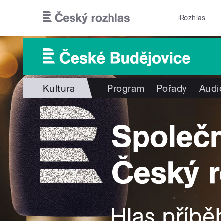
Přejít k hlavnímu obsahu
iRozhlas
Kultura
Program
Pořady
Audi