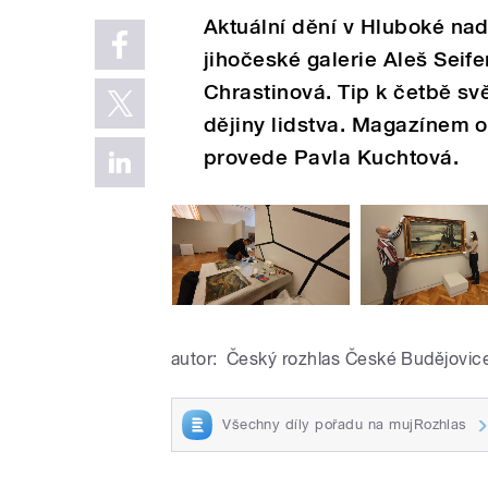
Aktuální dění v Hluboké nad
jihočeské galerie Aleš Seif
Chrastinová. Tip k četbě sv
dějiny lidstva. Magazínem o
provede Pavla Kuchtová.
autor:
Český rozhlas České Budějovic
Všechny díly pořadu na mujRozhlas