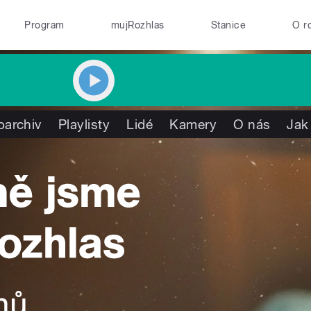
Program
mujRozhlas
Stanice
O r
oarchiv
Playlisty
Lidé
Kamery
O nás
Jak