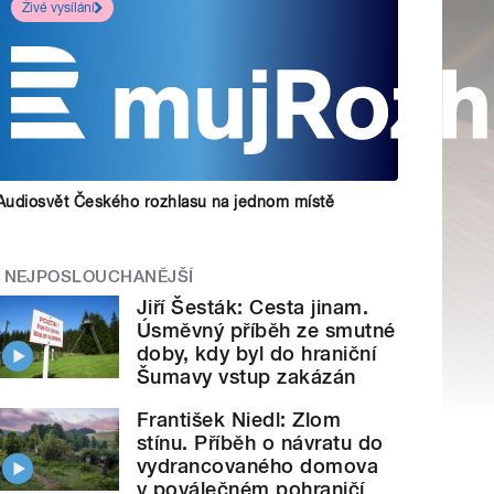
Živé vysílání
Audiosvět Českého rozhlasu na jednom místě
NEJPOSLOUCHANĚJŠÍ
Jiří Šesták: Cesta jinam.
Úsměvný příběh ze smutné
doby, kdy byl do hraniční
Šumavy vstup zakázán
František Niedl: Zlom
stínu. Příběh o návratu do
vydrancovaného domova
v poválečném pohraničí