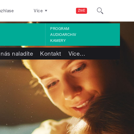
ozhlase
Více
ŽIVĚ
PROGRAM
AUDIOARCHIV
KAMERY
 nás naladíte
Kontakt
Více
…