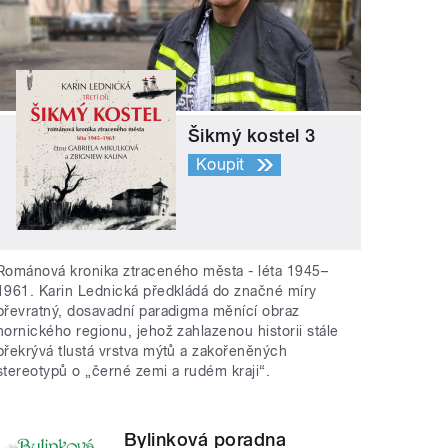
Šikmý kostel 3
Koupit
Románová kronika ztraceného města - léta 1945–
1961. Karin Lednická předkládá do značné míry
převratný, dosavadní paradigma měnící obraz
hornického regionu, jehož zahlazenou historii stále
překrývá tlustá vrstva mýtů a zakořeněných
stereotypů o „černé zemi a rudém kraji“.
Bylinková poradna