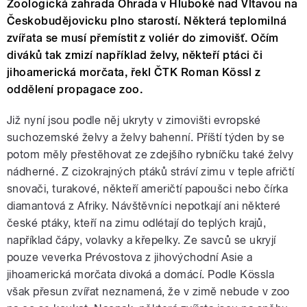
Zoologická zahrada Ohrada v Hluboké nad Vltavou na
Českobudějovicku plno starostí. Některá teplomilná
zvířata se musí přemístit z voliér do zimovišť. Očím
diváků tak zmizí například želvy, někteří ptáci či
jihoamerická morčata, řekl ČTK Roman Kössl z
oddělení propagace zoo.
Již nyní jsou podle něj ukryty v zimovišti evropské
suchozemské želvy a želvy bahenní. Příští týden by se
potom měly přestěhovat ze zdejšího rybníčku také želvy
nádherné. Z cizokrajných ptáků stráví zimu v teple afričtí
snovači, turakové, někteří američtí papoušci nebo čírka
diamantová z Afriky. Návštěvníci nepotkají ani některé
české ptáky, kteří na zimu odlétají do teplých krajů,
například čápy, volavky a křepelky. Ze savců se ukryjí
pouze veverka Prévostova z jihovýchodní Asie a
jihoamerická morčata divoká a domácí. Podle Kössla
však přesun zvířat neznamená, že v zimě nebude v zoo