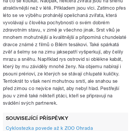
na co se koukat. Naopak, některá zvířata jsou na sněhu
atraktivnější než v létě. Příkladem jsou vlci. Zatímco přes
léto se ve výběhu prohánějí opelichaná zvířata, která
vyvolávají u člověka pochybnosti o svém dobrém
zdravotním stavu, v zimě je všechno jinak. Srst vlků je
mnohem mohutnější a kvalitnější a připomíná chundelaté
dravce známé z filmů o Bílém tesákovi. Také spárkatá
zvěř a šelmy se na zimu jaksepatří vyšperkují, aby čelily
mrazu a sněhu. Například rys ostrovid si oblékne kabát,
který by mu záviděly mnohé ženy. Na objemu nabírají i
psouni prérioví, ze kterých se stávají chlupaté kuličky.
Tentokrát to však není mohutnou srstí, ale snahou se
před zimou co nejvíce najíst, aby nebyl hlad. Pestřejší
jsou v zimě také někteří ptáci, kteří se připravují na
svádění svých partnerek.
SOUVISEJÍCÍ PŘÍSPĚVKY
Cyklostezka povede až k ZOO Ohrada