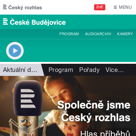
Přejít k hlavnímu obsahu
MENU
ŽIVĚ
PROGRAM
AUDIOARCHIV
KAMERY
Aktuální dění
Program
Pořady
Více
…