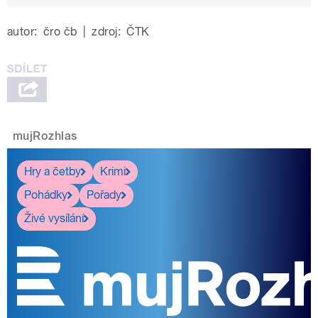
autor:
čro čb
|
zdroj:
ČTK
mujRozhlas
Hry a četby
Krimi
Pohádky
Pořady
Živé vysílání