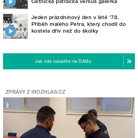
Četnická pátračka versus galérka
Jeden prázdninový den v létě '78.
Příběh malého Petra, který chodil do
kostela dřív než do školky
Jak nás naladíte na DABu
ZPRÁVY Z IROZHLAS.CZ