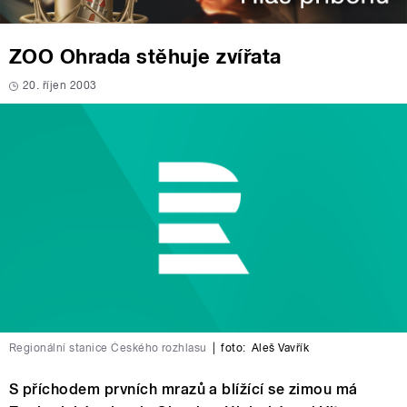
ZOO Ohrada stěhuje zvířata
20. říjen 2003
Regionální stanice Českého rozhlasu
|
foto:
Aleš Vavřík
S příchodem prvních mrazů a blížící se zimou má