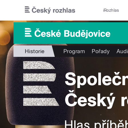
Přejít k hlavnímu obsahu
iRozhlas
Historie
Program
Pořady
Audi