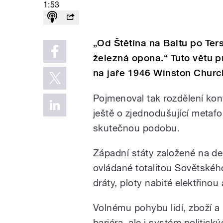
1:53
„Od Štětína na Baltu po Ter
železná opona.“ Tuto větu 
na jaře 1946 Winston Church
Pojmenoval tak rozdělení kont
ještě o zjednodušující metaf
skutečnou podobu.
Západní státy založené na d
ovládané totalitou Sovětskéh
dráty, ploty nabité elektřinou
Volnému pohybu lidí, zboží a 
bariéra, ale i systém politi