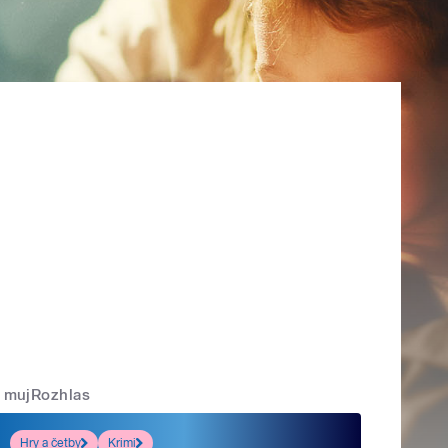
mujRozhlas
Hry a četby
Krimi