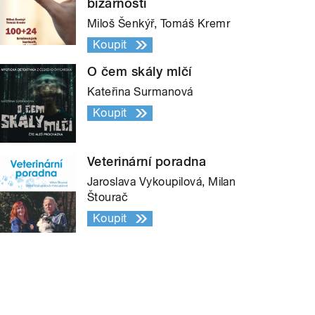
bizarností
Miloš Šenkýř, Tomáš Kremr
Koupit
O čem skály mlčí
Kateřina Surmanová
Koupit
Veterinární poradna
Jaroslava Vykoupilová, Milan
Štourač
Koupit