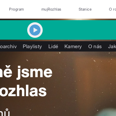
Program
mujRozhlas
Stanice
O r
oarchiv
Playlisty
Lidé
Kamery
O nás
Jak