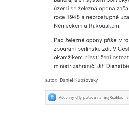
území se železná opona zača
roce 1948 a neprostupně uza
Německem a Rakouskem.
Pád železné opony přišel v r
zbourání berlínské zdi. V Č
okamžikem přestřižení ostnat
ministr zahraničí Jiří Dienstbie
autor:
Daniel Kupšovský
Všechny díly pořadu na mujRozhlas