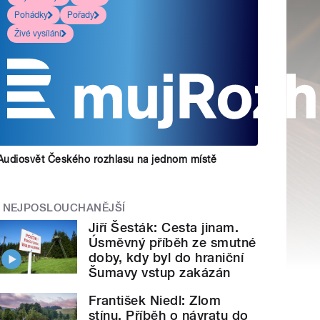
Pohádky
Pořady
Živé vysílání
Audiosvět Českého rozhlasu na jednom místě
NEJPOSLOUCHANĚJŠÍ
Jiří Šesták: Cesta jinam.
Úsměvný příběh ze smutné
doby, kdy byl do hraniční
Šumavy vstup zakázán
František Niedl: Zlom
stínu. Příběh o návratu do