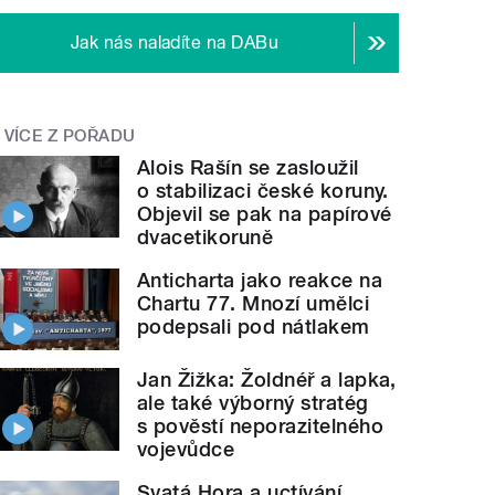
Jak nás naladíte na DABu
VÍCE Z POŘADU
Alois Rašín se zasloužil
o stabilizaci české koruny.
Objevil se pak na papírové
dvacetikoruně
Anticharta jako reakce na
Chartu 77. Mnozí umělci
podepsali pod nátlakem
Jan Žižka: Žoldnéř a lapka,
ale také výborný stratég
s pověstí neporazitelného
vojevůdce
Svatá Hora a uctívání