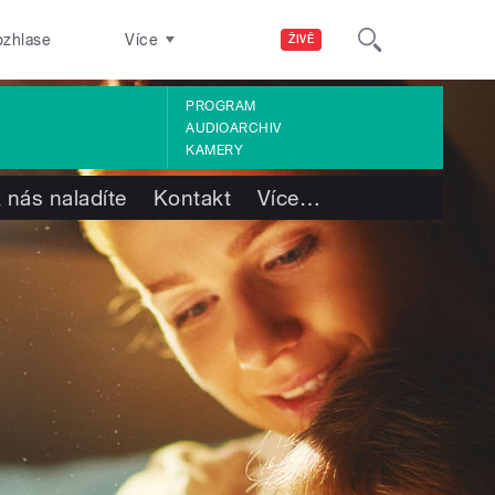
ozhlase
Více
ŽIVĚ
PROGRAM
AUDIOARCHIV
KAMERY
 nás naladíte
Kontakt
Více
…