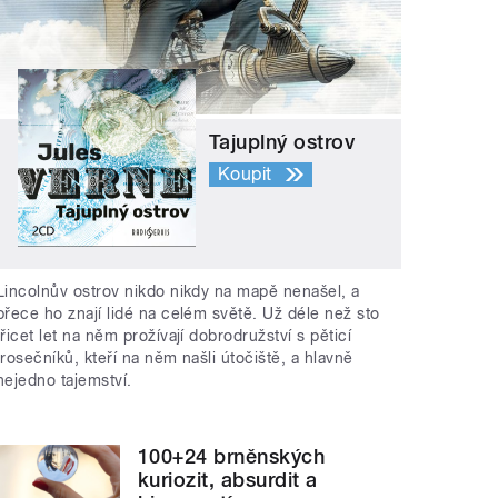
Tajuplný ostrov
Koupit
Lincolnův ostrov nikdo nikdy na mapě nenašel, a
přece ho znají lidé na celém světě. Už déle než sto
třicet let na něm prožívají dobrodružství s pěticí
trosečníků, kteří na něm našli útočiště, a hlavně
nejedno tajemství.
100+24 brněnských
kuriozit, absurdit a