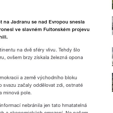
st na Jadranu se nad Evropou snesla
pronesl ve slavném Fultonském projevu
ill.
inentu na dvě sféry vlivu. Tehdy šlo
oru, ovšem brzy získala železná opona
emokracii a země východního bloku
o svazu začaly oddělovat zdi, ostnaté
 a minová pole.
informací nebránila jen tato hmatatelná
ckých a ekonomických omezení. Na našem