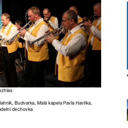
ozhlas
ahník, Budvarka, Malá kapela Pavla Havlíka,
adelní dechovka