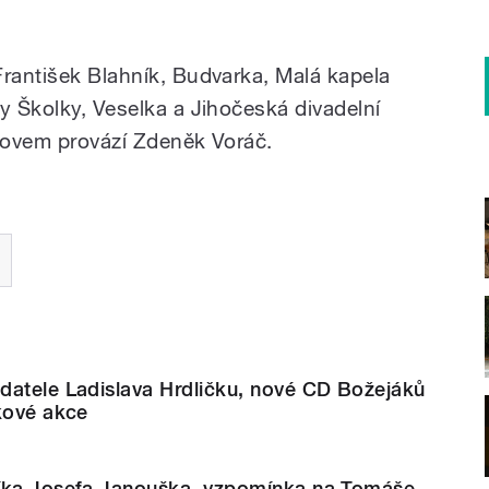
František Blahník, Budvarka, Malá kapela
y Školky, Veselka a Jihočeská divadelní
slovem provází Zdeněk Voráč.
datele Ladislava Hrdličku, nové CD Božejáků
kové akce
íka Josefa Janouška, vzpomínka na Tomáše