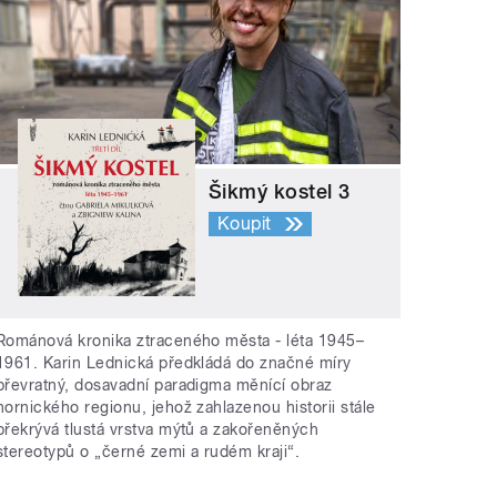
Šikmý kostel 3
Koupit
Románová kronika ztraceného města - léta 1945–
1961. Karin Lednická předkládá do značné míry
převratný, dosavadní paradigma měnící obraz
hornického regionu, jehož zahlazenou historii stále
překrývá tlustá vrstva mýtů a zakořeněných
stereotypů o „černé zemi a rudém kraji“.