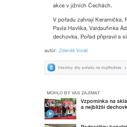
akce v jižních Čechách.
V pořadu zahrají Keramička, 
Pavla Havlíka, Valdaufinka Ád
dechovka. Pořad připravil a 
autor:
Zdeněk Voráč
Všechny díly pořadu na mujRozhlas
MOHLO BY VÁS ZAJÍMAT
Vzpomínka na skla
a nejbližší dechov
Padesátiny kapeln