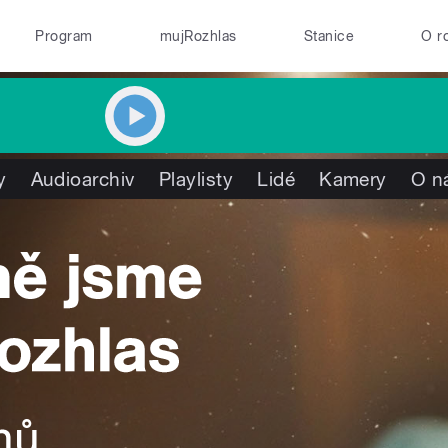
Program
mujRozhlas
Stanice
O r
y
Audioarchiv
Playlisty
Lidé
Kamery
O n