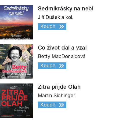
Sedmikrásky na nebi
Jiří Dušek a kol.
Koupit
Co život dal a vzal
Betty MacDonaldová
Koupit
Zítra přijde Olah
Martin Sichinger
Koupit