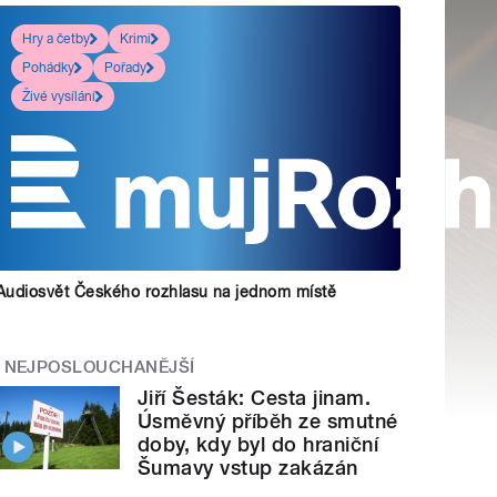
Hry a četby
Krimi
Pohádky
Pořady
Živé vysílání
Audiosvět Českého rozhlasu na jednom místě
NEJPOSLOUCHANĚJŠÍ
Jiří Šesták: Cesta jinam.
Úsměvný příběh ze smutné
doby, kdy byl do hraniční
Šumavy vstup zakázán