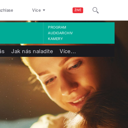
ozhlase
Více
ŽIVĚ
PROGRAM
AUDIOARCHIV
KAMERY
ás
Jak nás naladíte
Více
…