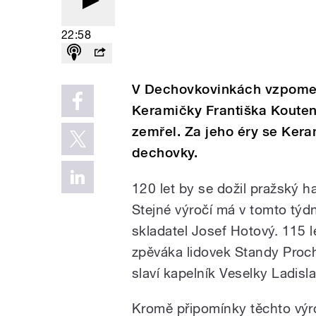
22:58
V Dechovkovinkách vzpome
Keramičky Františka Koutens
zemřel. Za jeho éry se Kera
dechovky.
120 let by se dožil pražský h
Stejné výročí má v tomto týd
skladatel Josef Hotový. 115 l
zpěváka lidovek Standy Proch
slaví kapelník Veselky Ladisl
Kromě připomínky těchto výr