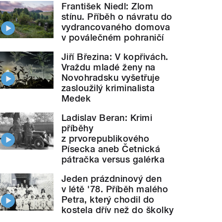
František Niedl: Zlom
stínu. Příběh o návratu do
vydrancovaného domova
v poválečném pohraničí
Jiří Březina: V kopřivách.
Vraždu mladé ženy na
Novohradsku vyšetřuje
zasloužilý kriminalista
Medek
Ladislav Beran: Krimi
příběhy
z prvorepublikového
Písecka aneb Četnická
pátračka versus galérka
Jeden prázdninový den
v létě '78. Příběh malého
Petra, který chodil do
kostela dřív než do školky