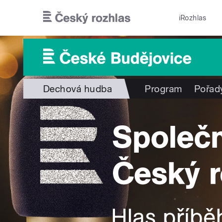
Přejít k hlavnímu obsahu
iRozhlas
Dechová hudba
Program
Pořad