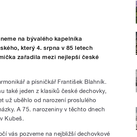
neme na bývalého kapelníka
kého, který 4. srpna v 85 letech
mička zařadila mezi nejlepší české
armonikář a písničkář František Blahník.
nu také jeden z klasiků české dechovky,
et už uběhlo od narození proslulého
ázky. A 75. narozeniny v těchto dnech
av Kubeš.
očí vás pozveme na nejbližší dechovkové