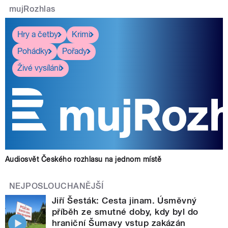
mujRozhlas
Hry a četby
Krimi
Pohádky
Pořady
Živé vysílání
Audiosvět Českého rozhlasu na jednom místě
NEJPOSLOUCHANĚJŠÍ
Jiří Šesták: Cesta jinam. Úsměvný
příběh ze smutné doby, kdy byl do
hraniční Šumavy vstup zakázán