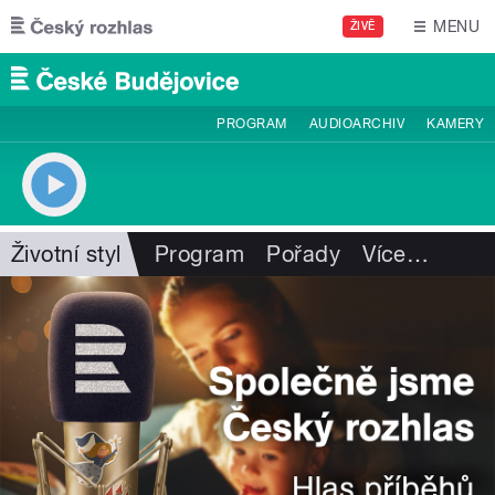
Přejít k hlavnímu obsahu
MENU
ŽIVĚ
PROGRAM
AUDIOARCHIV
KAMERY
Životní styl
Program
Pořady
Více
…