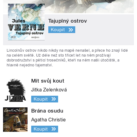
Tajuplný ostrov
Koupit
Lincolnův ostrov nikdo nikdy na mapě nenašel, a přece ho znají lidé
na celém světě. Už déle než sto třicet let na něm prožívají
dobrodružství s pěticí trosečníků, kteří na něm našli útočiště, a
hlavně nejedno tajemství.
Mít svůj kout
Jitka Zelenková
Koupit
Brána osudu
Agatha Christie
Koupit