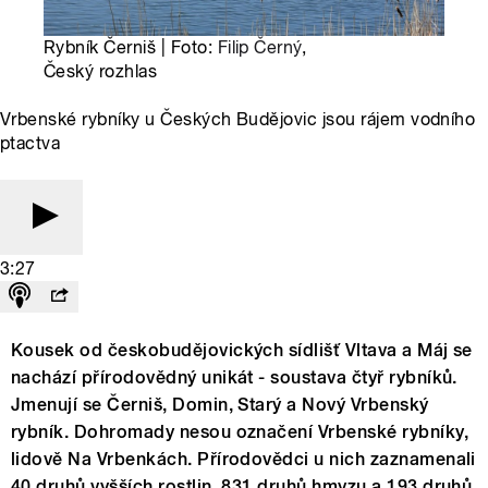
Rybník Černiš | Foto:
Filip Černý
,
Český rozhlas
Vrbenské rybníky u Českých Budějovic jsou rájem vodního
ptactva
3:27
Kousek od českobudějovických sídlišť Vltava a Máj se
nachází přírodovědný unikát - soustava čtyř rybníků.
Jmenují se Černiš, Domin, Starý a Nový Vrbenský
rybník. Dohromady nesou označení Vrbenské rybníky,
lidově Na Vrbenkách. Přírodovědci u nich zaznamenali
40 druhů vyšších rostlin, 831 druhů hmyzu a 193 druhů