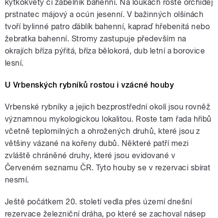
kytkokvětý či zábělník bahenní. Na loukách roste orchidej
prstnatec májový a ocún jesenní. V bažinných olšinách
tvoří bylinné patro ďáblík bahenní, kapraď hřebenitá nebo
žebratka bahenní. Stromy zastupuje především na
okrajích bříza pýřitá, bříza bělokorá, dub letní a borovice
lesní.
U Vrbenských rybníků rostou i vzácné houby
Vrbenské rybníky a jejich bezprostřední okolí jsou rovněž
významnou mykologickou lokalitou. Roste tam řada hřibů
včetně teplomilných a ohrožených druhů, které jsou z
většiny vázané na kořeny dubů. Některé patří mezi
zvláště chráněné druhy, které jsou evidované v
Červeném seznamu ČR. Tyto houby se v rezervaci sbírat
nesmí.
Ještě počátkem 20. století vedla přes území dnešní
rezervace železniční dráha, po které se zachoval násep