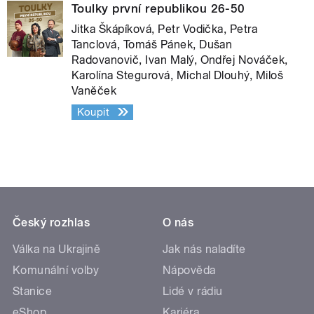
Toulky první republikou 26-50
Jitka Škápíková, Petr Vodička, Petra
Tanclová, Tomáš Pánek, Dušan
Radovanovič, Ivan Malý, Ondřej Nováček,
Karolína Stegurová, Michal Dlouhý, Miloš
Vaněček
Koupit
Český rozhlas
O nás
Válka na Ukrajině
Jak nás naladíte
Komunální volby
Nápověda
Stanice
Lidé v rádiu
eShop
Kariéra