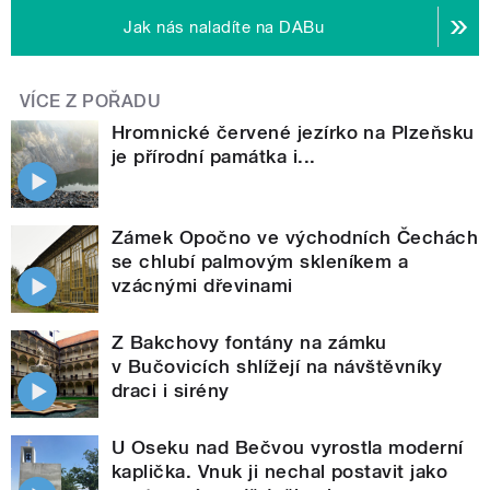
Jak nás naladíte na DABu
VÍCE Z POŘADU
Hromnické červené jezírko na Plzeňsku
je přírodní památka i...
Zámek Opočno ve východních Čechách
se chlubí palmovým skleníkem a
vzácnými dřevinami
Z Bakchovy fontány na zámku
v Bučovicích shlížejí na návštěvníky
draci i sirény
U Oseku nad Bečvou vyrostla moderní
kaplička. Vnuk ji nechal postavit jako