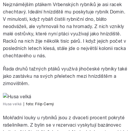
Nejznámějším ptákem Vrbenských rybníků je asi racek
chechtavý. Ideální hnízdiště mu poskytuje rybník Domin.
V minulosti, když rybáři čistili rybniční dno, bláto
neodváželi, ale vyhrnovali ho na hromady. Z nich vznikly
malé ostrůvky, které nyní ptáci využívají jako hnízdiště.
Racků na nich žije několik tisíc párů. I když jejich počet v
posledních letech klesá, stále jde o největší kolonii racka
chechtavého u nás.
Řada druhů tažných ptáků využívá jihočeské rybníky také
jako zastávku na svých přeletech mezi hnízdištěm a
zimovištěm.
Husa velká
|
foto:
Filip Černý
Mokřadní louky u rybníků jsou z dvaceti procent pokryté
rašeliníkem. Z bylin se v rezervaci vyskytují bazánovec