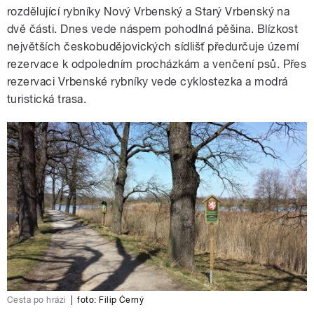
rozdělující rybníky Nový Vrbenský a Starý Vrbenský na
dvě části. Dnes vede náspem pohodlná pěšina. Blízkost
největších českobudějovických sídlišť předurčuje území
rezervace k odpoledním procházkám a venčení psů. Přes
rezervaci Vrbenské rybníky vede cyklostezka a modrá
turistická trasa.
Cesta po hrázi
|
foto:
Filip Černý