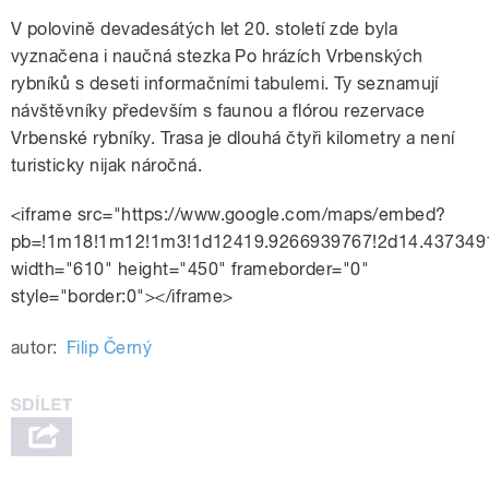
V polovině devadesátých let 20. století zde byla
vyznačena i naučná stezka Po hrázích Vrbenských
rybníků s deseti informačními tabulemi. Ty seznamují
návštěvníky především s faunou a flórou rezervace
Vrbenské rybníky. Trasa je dlouhá čtyři kilometry a není
turisticky nijak náročná.
<iframe src="https://www.google.com/maps/embed?
pb=!1m18!1m12!1m3!1d12419.9266939767!2d14.4373491
width="610" height="450" frameborder="0"
style="border:0"></iframe>
autor:
Filip Černý