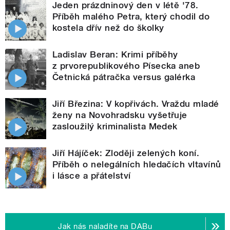
Jeden prázdninový den v létě '78.
Příběh malého Petra, který chodil do
kostela dřív než do školky
Ladislav Beran: Krimi příběhy
z prvorepublikového Písecka aneb
Četnická pátračka versus galérka
Jiří Březina: V kopřivách. Vraždu mladé
ženy na Novohradsku vyšetřuje
zasloužilý kriminalista Medek
Jiří Hájíček: Zloději zelených koní.
Příběh o nelegálních hledačích vltavínů
i lásce a přátelství
Jak nás naladíte na DABu