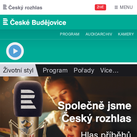
Přejít k hlavnímu obsahu
MENU
ŽIVĚ
PROGRAM
AUDIOARCHIV
KAMERY
Životní styl
Program
Pořady
Více
…