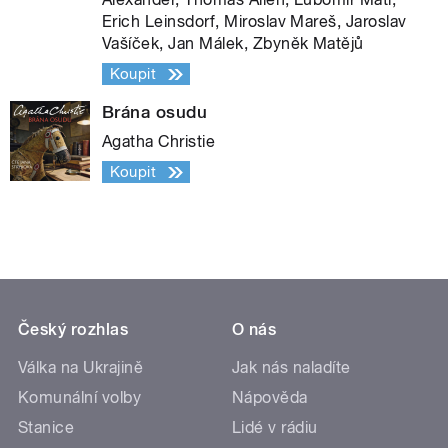
Erich Leinsdorf, Miroslav Mareš, Jaroslav
Vašíček, Jan Málek, Zbyněk Matějů
Koupit
Brána osudu
Agatha Christie
Koupit
Český rozhlas
O nás
Válka na Ukrajině
Jak nás naladíte
Komunální volby
Nápověda
Stanice
Lidé v rádiu