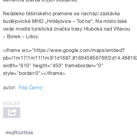
Nedaleko těšínského pramene se nachází zastávka
budějovické MHD „Hrdějovice – Točna“. Na místo také
vede modrá turistická značka trasy Hluboká nad Vltavou
– Borek – Lišov.
<iframe src="https://www.google.com/maps/embed?
pb=!1m17!1m11!1m3!1d1687.816945856769!2d14.48816
width="610" height="450" frameborder="0"
style="border:0"></iframe>
autor:
Filip Černý
mujRozhlas