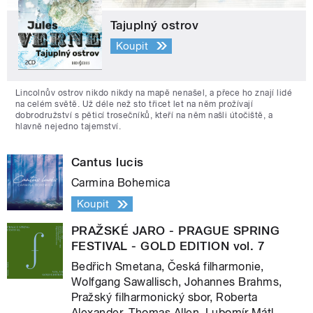
Tajuplný ostrov
Koupit
Lincolnův ostrov nikdo nikdy na mapě nenašel, a přece ho znají lidé
na celém světě. Už déle než sto třicet let na něm prožívají
dobrodružství s pěticí trosečníků, kteří na něm našli útočiště, a
hlavně nejedno tajemství.
Cantus lucis
Carmina Bohemica
Koupit
PRAŽSKÉ JARO - PRAGUE SPRING
FESTIVAL - GOLD EDITION vol. 7
Bedřich Smetana, Česká filharmonie,
Wolfgang Sawallisch, Johannes Brahms,
Pražský filharmonický sbor, Roberta
Alexander, Thomas Allen, Lubomír Mátl,