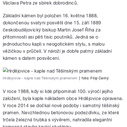
Václava Petra ze sbírek dobrodinců.
Základní kámen byl položen 16. května 1888,
dokončenou svatyni posvětil dne 15. září 1889
českobudějovický biskup Martin Josef Říha za
přítomnosti asi pěti tisíc poutníků. Jedná se o
jednoduchou kapli v neogotickém stylu, s malou
věžičkou v průčelí. V nároží je dobře patrný základní
kámen s datem posvěcení.
Hrdějovice - kaple nad Těšínským pramenem
|
foto:
Filip Černý
V roce 1988, kdy si lidé připomínali 100. výročí jejího
založení, byla kaple nákladem obce Hrdějovice opravena.
V roce 2014 se dočkal nové podoby i samotný těšínský
pramen. Nevzhlednou betonovou podezdívku, ze které
trčela železná trubka s vývěrem, nahradila elegantní
kamenná stavba kryjící studánku.