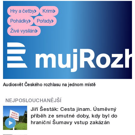
Hry a četby
Krimi
Pohádky
Pořady
Živé vysílání
Audiosvět Českého rozhlasu na jednom místě
NEJPOSLOUCHANĚJŠÍ
Jiří Šesták: Cesta jinam. Úsměvný
příběh ze smutné doby, kdy byl do
hraniční Šumavy vstup zakázán