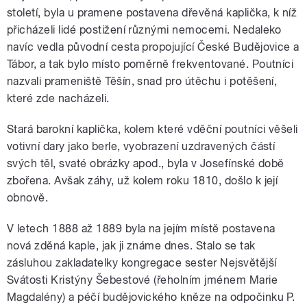
století, byla u pramene postavena dřevěná kaplička, k níž
přicházeli lidé postižení různými nemocemi. Nedaleko
navíc vedla původní cesta propojující České Budějovice a
Tábor, a tak bylo místo poměrně frekventované. Poutníci
nazvali prameniště Těšín, snad pro útěchu i potěšení,
které zde nacházeli.
Stará barokní kaplička, kolem které vděční poutníci věšeli
votivní dary jako berle, vyobrazení uzdravených částí
svých těl, svaté obrázky apod., byla v Josefínské době
zbořena. Avšak záhy, už kolem roku 1810, došlo k její
obnově.
V letech 1888 až 1889 byla na jejím místě postavena
nová zděná kaple, jak ji známe dnes. Stalo se tak
zásluhou zakladatelky kongregace sester Nejsvětější
Svátosti Kristýny Šebestové (řeholním jménem Marie
Magdalény) a péčí budějovického kněze na odpočinku P.