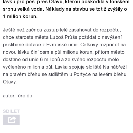
lávku pro pěší přes Otavu, kterou poškodila v loňském
srpnu velká voda. Náklady na stavbu se totiž zvýšily o
1 milion korun.
Ještě než začnou zastupitelé zasahovat do rozpočtu,
chce starosta města Luboš Průša požádat o navýšení
přislíbené dotace z Evropské unie. Celkový rozpočet na
novou lávku činí osm a půl milionu korun, přitom město
dostane od unie 6 milionů a ze svého rozpočtu mělo
vyčleněno milion a půl. Lávka spojuje sídliště Na nábřeží
na pravém břehu se sídlištěm u Portyče na levém břehu
Otavy.
autor:
čro čb