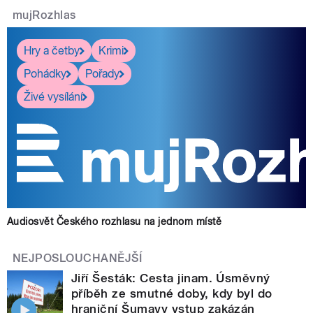
mujRozhlas
Hry a četby
Krimi
Pohádky
Pořady
Živé vysílání
Audiosvět Českého rozhlasu na jednom místě
NEJPOSLOUCHANĚJŠÍ
Jiří Šesták: Cesta jinam. Úsměvný
příběh ze smutné doby, kdy byl do
hraniční Šumavy vstup zakázán