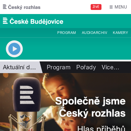
Přejít k hlavnímu obsahu
MENU
ŽIVĚ
PROGRAM
AUDIOARCHIV
KAMERY
Aktuální dění
Program
Pořady
Více
…