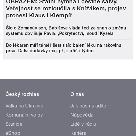
OBRAZEM: Státní hymna i čestné salvy.
Veřejnost se rozloučila s Knížákem, projev
pronesl Klaus i Klempíř
Šlo o Zemanův sen, Babišova vláda teď ze snah o změnu
systému obviňuje Pavla. ‚Pokrytectví,‘ soudí Kysela
Do lékáren míří téměř šest tisíc balení léku na rakovinu
prsu. Další dodávky mají přijít příští týden
Český rozhlas
O nás
Válka na Ukrajině
Jak nás naladíte
Komunální volby
Nápověda
Stanice
Lidé v rádiu
eShop
Kariéra