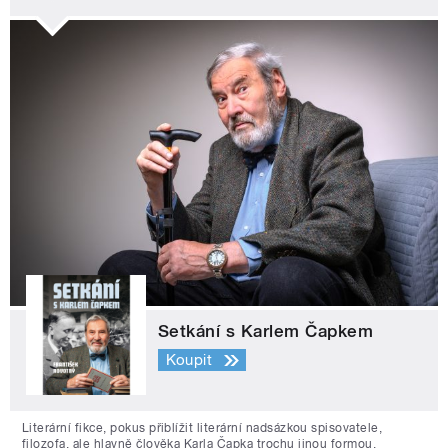
Setkání s Karlem Čapkem
Koupit
Literární fikce, pokus přiblížit literární nadsázkou spisovatele,
filozofa, ale hlavně člověka Karla Čapka trochu jinou formou.