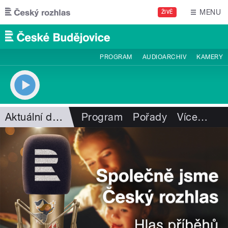
Přejít k hlavnímu obsahu
MENU
ŽIVĚ
PROGRAM
AUDIOARCHIV
KAMERY
Aktuální dění
Program
Pořady
Více
…