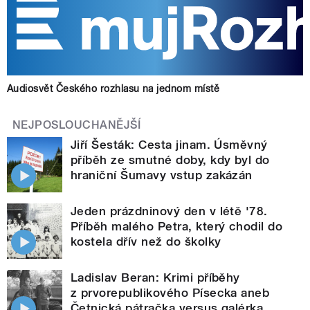
Audiosvět Českého rozhlasu na jednom místě
NEJPOSLOUCHANĚJŠÍ
Jiří Šesták: Cesta jinam. Úsměvný
příběh ze smutné doby, kdy byl do
hraniční Šumavy vstup zakázán
Jeden prázdninový den v létě '78.
Příběh malého Petra, který chodil do
kostela dřív než do školky
Ladislav Beran: Krimi příběhy
z prvorepublikového Písecka aneb
Četnická pátračka versus galérka