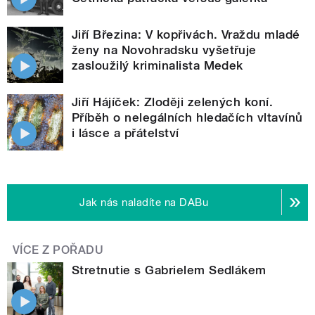
Jiří Březina: V kopřivách. Vraždu mladé
ženy na Novohradsku vyšetřuje
zasloužilý kriminalista Medek
Jiří Hájíček: Zloději zelených koní.
Příběh o nelegálních hledačích vltavínů
i lásce a přátelství
Jak nás naladíte na DABu
VÍCE Z POŘADU
Stretnutie s Gabrielem Sedlákem