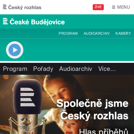
Přejít k hlavnímu obsahu
MENU
ŽIVĚ
PROGRAM
AUDIOARCHIV
KAMERY
Program
Pořady
Audioarchiv
Více
…