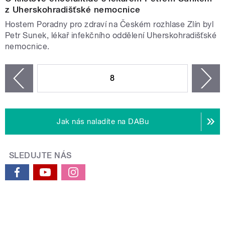
z Uherskohradišťské nemocnice
Hostem Poradny pro zdraví na Českém rozhlase Zlín byl
Petr Sunek, lékař infekčního oddělení Uherskohradišťské
nemocnice.
STRÁNKY
8
n
zí
Jak nás naladíte na DABu
SLEDUJTE NÁS