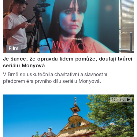
Film
Je šance, že opravdu lidem pomůže, doufají tvůrci
seriálu Monyová
V Brně se uskutečnila charitativní a slavnostní
předpremiéra prvního dílu seriálu Monyová.
15 minut