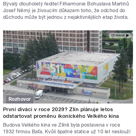
Bývalý dlouholetý ředitel Filharmonie Bohuslava Martinů
Josef Němý je živoucím důkazem toho, že odchod do
důchodu může být jednou z nejaktivnějších etap života.
15 minut
Rozhovor
První diváci v roce 2029? Zlín plánuje letos
odstartovat proměnu ikonického Velkého kina
Budova Velkého kina ve Zlíně byla postavena v roce
1932 firmou Baťa. Kvůli špatné statice už 10 let neslouží