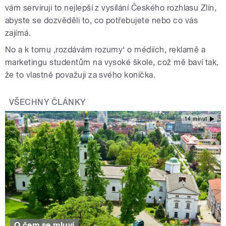
vám servíruji to nejlepší z vysílání Českého rozhlasu Zlín,
abyste se dozvěděli to, co potřebujete nebo co vás
zajímá.
No a k tomu ‚rozdávám rozumy‘ o médiích, reklamě a
marketingu studentům na vysoké škole, což mě baví tak,
že to vlastně považuji za svého koníčka.
VŠECHNY ČLÁNKY
14 minut
O čem se mluví