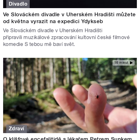
Divadlo
Ve Slováckém divadle v Uherském Hradišti můžete
od května vyrazit na expedici Ydykseb
Ve Slováckém divadle v Uherském Hradišti
připravili muzikálové zpracování kultovní české filmové
komedie S tebou mě baví svět.
16 minut
Zdraví
O klíšťové encefalitidě s lékařem Petrem Sunkem