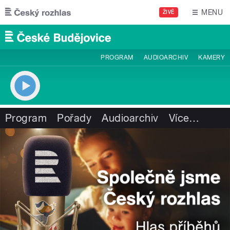
Přejít k hlavnímu obsahu
MENU
ŽIVĚ
PROGRAM
AUDIOARCHIV
KAMERY
Program
Pořady
Audioarchiv
Více
…