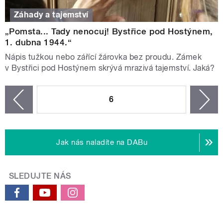
Záhady a tajemství
„Pomsta... Tady nenocuj! Bystřice pod Hostýnem,
1. dubna 1944.“
Nápis tužkou nebo zářící žárovka bez proudu. Zámek
v Bystřici pod Hostýnem skrývá mrazivá tajemství. Jaká?
STRÁNKY
6
n
zí
Jak nás naladíte na DABu
SLEDUJTE NÁS