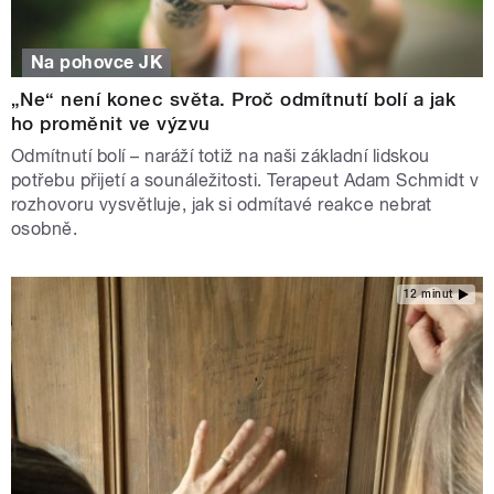
Na pohovce JK
„Ne“ není konec světa. Proč odmítnutí bolí a jak
ho proměnit ve výzvu
Odmítnutí bolí – naráží totiž na naši základní lidskou
potřebu přijetí a sounáležitosti. Terapeut Adam Schmidt v
rozhovoru vysvětluje, jak si odmítavé reakce nebrat
osobně.
12 minut