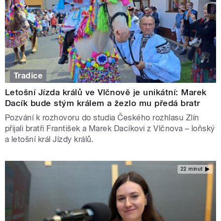
Tradice
Letošní Jízda králů ve Vlčnově je unikátní: Marek
Dacík bude stým králem a žezlo mu předá bratr
Pozvání k rozhovoru do studia Českého rozhlasu Zlín
přijali bratři František a Marek Dacíkovi z Vlčnova – loňský
a letošní král Jízdy králů.
22 minut