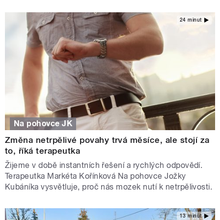
24 minut
Na pohovce JK
Změna netrpělivé povahy trvá měsíce, ale stojí za
to, říká terapeutka
Žijeme v době instantních řešení a rychlých odpovědí.
Terapeutka Markéta Kořínková Na pohovce Jožky
Kubáníka vysvětluje, proč nás mozek nutí k netrpělivosti.
13 minut