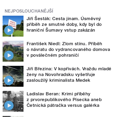
NEJPOSLOUCHANĚJŠÍ
Jiří Šesták: Cesta jinam. Úsměvný
příběh ze smutné doby, kdy byl do
hraniční Šumavy vstup zakázán
František Niedl: Zlom stínu. Příběh
o návratu do vydrancovaného domova
v poválečném pohraničí
Jiří Březina: V kopřivách. Vraždu mladé
ženy na Novohradsku vyšetřuje
zasloužilý kriminalista Medek
Ladislav Beran: Krimi příběhy
z prvorepublikového Písecka aneb
Četnická pátračka versus galérka