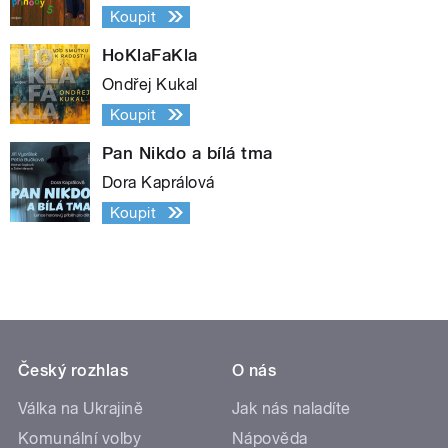
Koupit
HoKlaFaKla
Ondřej Kukal
Koupit
Pan Nikdo a bílá tma
Dora Kaprálová
Koupit
Český rozhlas
O nás
Válka na Ukrajině
Jak nás naladíte
Komunální volby
Nápověda