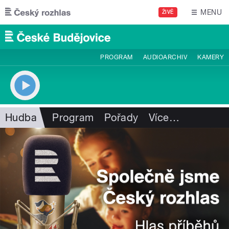
Přejít k hlavnímu obsahu
MENU
ŽIVĚ
PROGRAM
AUDIOARCHIV
KAMERY
Hudba
Program
Pořady
Více
…