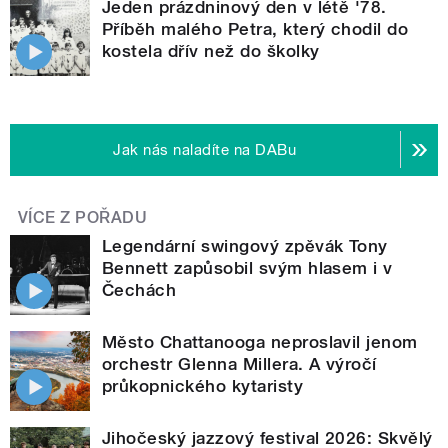
Jeden prázdninový den v létě '78.
Příběh malého Petra, který chodil do
kostela dřív než do školky
Jak nás naladíte na DABu
VÍCE Z POŘADU
Legendární swingový zpěvák Tony
Bennett zapůsobil svým hlasem i v
Čechách
Město Chattanooga neproslavil jenom
orchestr Glenna Millera. A výročí
průkopnického kytaristy
Jihočeský jazzový festival 2026: Skvělý