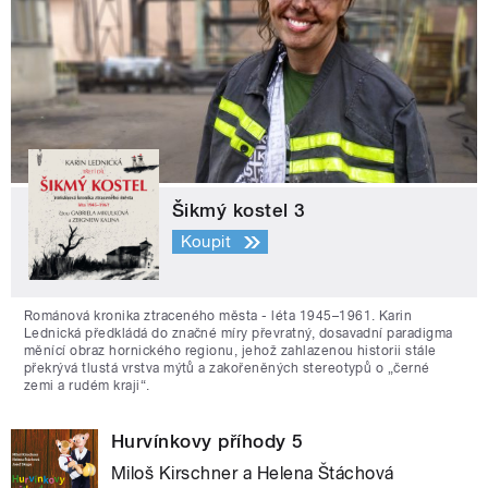
Šikmý kostel 3
Koupit
Románová kronika ztraceného města - léta 1945–1961. Karin
Lednická předkládá do značné míry převratný, dosavadní paradigma
měnící obraz hornického regionu, jehož zahlazenou historii stále
překrývá tlustá vrstva mýtů a zakořeněných stereotypů o „černé
zemi a rudém kraji“.
Hurvínkovy příhody 5
Miloš Kirschner a Helena Štáchová