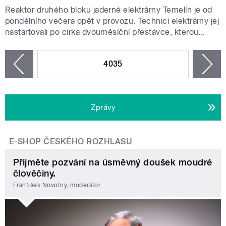
Reaktor druhého bloku jaderné elektrárny Temelín je od
pondělního večera opět v provozu. Technici elektrárny jej
nastartovali po cirka dvouměsíční přestávce, kterou...
STRÁNKY
4035
n
zí
Zprávy
E-SHOP ČESKÉHO ROZHLASU
Přijměte pozvání na úsměvný doušek moudré
člověčiny.
František Novotný, moderátor