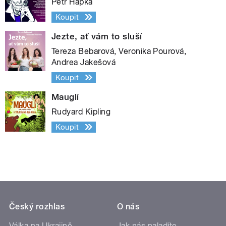
Petr Hapka
Koupit
Jezte, ať vám to sluší
Tereza Bebarová, Veronika Pourová,
Andrea Jakešová
Koupit
Mauglí
Rudyard Kipling
Koupit
Český rozhlas
O nás
Válka na Ukrajině
Jak nás naladíte