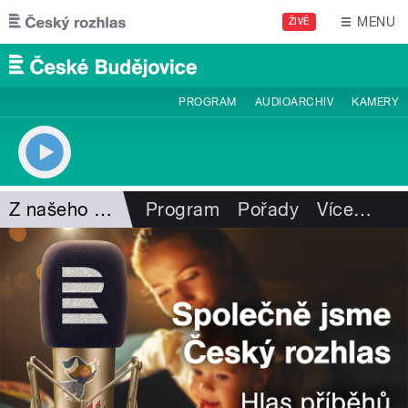
Přejít k hlavnímu obsahu
MENU
ŽIVĚ
PROGRAM
AUDIOARCHIV
KAMERY
Z našeho vysílání
Program
Pořady
Více
…