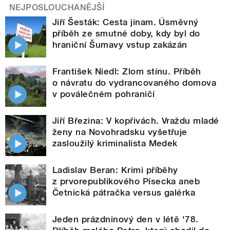
NEJPOSLOUCHANĚJŠÍ
Jiří Šesták: Cesta jinam. Úsměvný
příběh ze smutné doby, kdy byl do
hraniční Šumavy vstup zakázán
František Niedl: Zlom stínu. Příběh
o návratu do vydrancovaného domova
v poválečném pohraničí
Jiří Březina: V kopřivách. Vraždu mladé
ženy na Novohradsku vyšetřuje
zasloužilý kriminalista Medek
Ladislav Beran: Krimi příběhy
z prvorepublikového Písecka aneb
Četnická pátračka versus galérka
Jeden prázdninový den v létě '78.