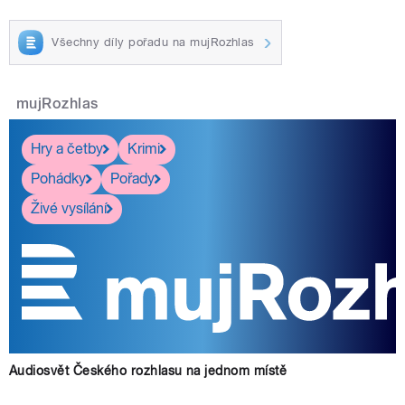
Všechny díly pořadu na mujRozhlas
mujRozhlas
Hry a četby
Krimi
Pohádky
Pořady
Živé vysílání
Audiosvět Českého rozhlasu na jednom místě