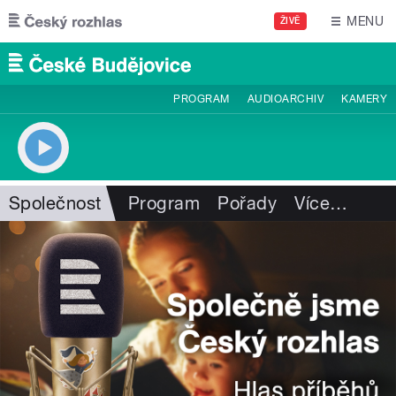
Přejít k hlavnímu obsahu
MENU
ŽIVĚ
PROGRAM
AUDIOARCHIV
KAMERY
Společnost
Program
Pořady
Více
…