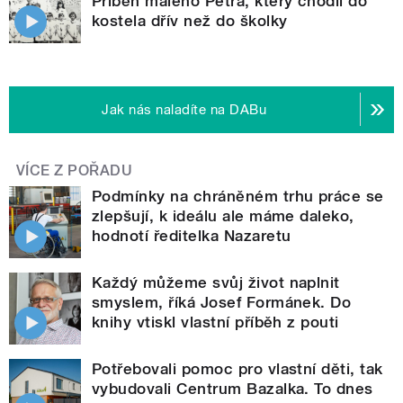
Příběh malého Petra, který chodil do
kostela dřív než do školky
Jak nás naladíte na DABu
VÍCE Z POŘADU
Podmínky na chráněném trhu práce se
zlepšují, k ideálu ale máme daleko,
hodnotí ředitelka Nazaretu
Každý můžeme svůj život naplnit
smyslem, říká Josef Formánek. Do
knihy vtiskl vlastní příběh z pouti
Potřebovali pomoc pro vlastní děti, tak
vybudovali Centrum Bazalka. To dnes