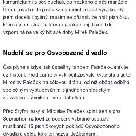
kamarádkami a poslouchali, co hezkého o nás manželé
Černí povídají. Ta písnička se umístila dost vysoko. Byl
jsem docela i pyšný, musím se přiznat, že hráli písničku,
kterou jsme složili a kterou poslouchají tisíce lidí,“
vzpomíná na velký hit své doby Mirek Paleček.
Nadchl se pro Osvobozené divadlo
Čas plyne a kdysi tak úspěšný tandem Paleček-Janík je
už historií. Před pár roky vykročil zpěvák, kytarista a autor
Miroslav Paleček na sólovou dráhu, od níž občas odbíhá
společným vystupováním s jindřichohradeckým
zpívajícím právníkem Ivem Jahelkou.
Před čtyřmi roky si Miroslav Paleček splnil sen a pro
Supraphon natočil za podpory vybrané sestavy
muzikantů 15 písničkových pokladů Osvobozeného
divadla a celou kolekci nazval Ježkárnami.