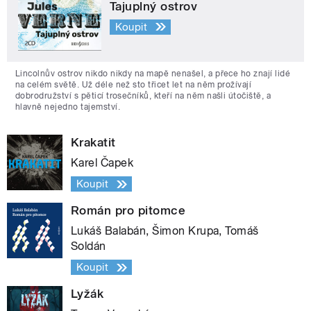
Tajuplný ostrov
Koupit
Lincolnův ostrov nikdo nikdy na mapě nenašel, a přece ho znají lidé
na celém světě. Už déle než sto třicet let na něm prožívají
dobrodružství s pěticí trosečníků, kteří na něm našli útočiště, a
hlavně nejedno tajemství.
Krakatit
Karel Čapek
Koupit
Román pro pitomce
Lukáš Balabán, Šimon Krupa, Tomáš
Soldán
Koupit
Lyžák