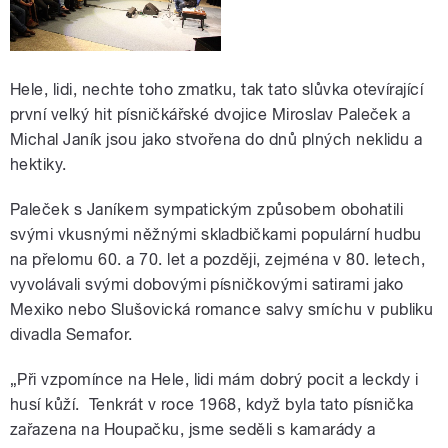
Hele, lidi, nechte toho zmatku, tak tato slůvka otevírající
první velký hit písničkářské dvojice Miroslav Paleček a
Michal Janík jsou jako stvořena do dnů plných neklidu a
hektiky.
Paleček s Janíkem sympatickým způsobem obohatili
svými vkusnými něžnými skladbičkami populární hudbu
na přelomu 60. a 70. let a později, zejména v 80. letech,
vyvolávali svými dobovými písničkovými satirami jako
Mexiko nebo Slušovická romance salvy smíchu v publiku
divadla Semafor.
„Při vzpomínce na Hele, lidi mám dobrý pocit a leckdy i
husí kůží. Tenkrát v roce 1968, když byla tato písnička
zařazena na Houpačku, jsme seděli s kamarády a