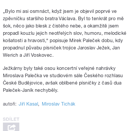
„Bylo mi asi osmnáct, když jsem je objevil poprvé ve
zpěvníčku staršího bratra Václava. Byl to tenkrát pro mě
šok, něco jako blesk z čistého nebe, a okamžitě jsem
propadl kouzlu jejich neotřelých slov, humoru, melodické
košatosti a hravosti,“ popisuje Mirek Paleček dobu, kdy
propadnul půvabu písniček trojice Jaroslav Ježek, Jan
Werich a Jiří Voskovec.
Ježkárny byly také osou koncertní veřejné nahrávky
Miroslava Palečka ve studiovém sále Českého rozhlasu
České Budějovice, avšak oblíbené písničky z časů dua
Paleček-Janík nechyběly.
autoři:
Jiří Kasal
,
Miroslav Tichák