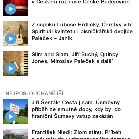
v Českém rozhlase České Budějovice
Z šuplíku Luboše Hrdličky, Čerstvý vítr
Spirituál kvintetu i písničkářská dvojice
Paleček – Janík
Slim and Slam, Jiří Suchý, Quincy
Jones, Miroslav Paleček a další
NEJPOSLOUCHANĚJŠÍ
Jiří Šesták: Cesta jinam. Úsměvný
příběh ze smutné doby, kdy byl do
hraniční Šumavy vstup zakázán
František Niedl: Zlom stínu. Příběh