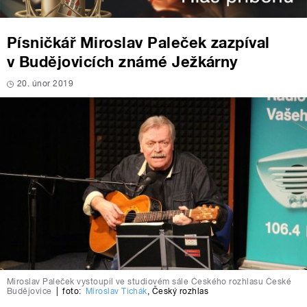
Písničkář Miroslav Paleček zazpíval
v Budějovicích známé Ježkárny
20. únor 2019
Miroslav Paleček vystoupil ve studiovém sále Českého rozhlasu České
Budějovice
|
foto:
Miroslav Tichák
,
Český rozhlas