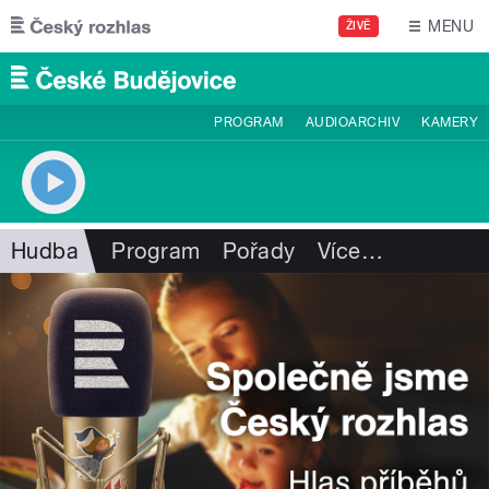
Přejít k hlavnímu obsahu
MENU
ŽIVĚ
PROGRAM
AUDIOARCHIV
KAMERY
Hudba
Program
Pořady
Více
…