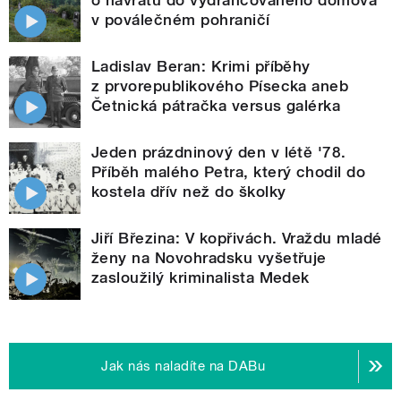
o návratu do vydrancovaného domova
v poválečném pohraničí
Ladislav Beran: Krimi příběhy
z prvorepublikového Písecka aneb
Četnická pátračka versus galérka
Jeden prázdninový den v létě '78.
Příběh malého Petra, který chodil do
kostela dřív než do školky
Jiří Březina: V kopřivách. Vraždu mladé
ženy na Novohradsku vyšetřuje
zasloužilý kriminalista Medek
Jak nás naladíte na DABu