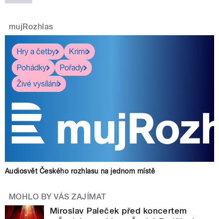
mujRozhlas
Hry a četby
Krimi
Pohádky
Pořady
Živé vysílání
Audiosvět Českého rozhlasu na jednom místě
MOHLO BY VÁS ZAJÍMAT
Miroslav Paleček před koncertem