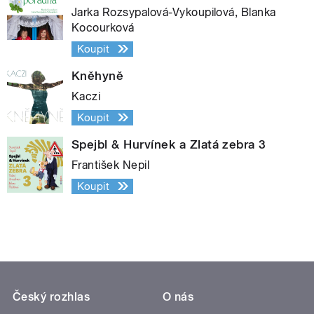
Jarka Rozsypalová-Vykoupilová, Blanka
Kocourková
Koupit
Kněhyně
Kaczi
Koupit
Spejbl & Hurvínek a Zlatá zebra 3
František Nepil
Koupit
Český rozhlas
O nás