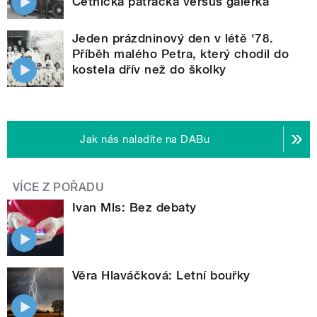
Četnická pátračka versus galérka
Jeden prázdninový den v létě '78.
Příběh malého Petra, který chodil do
kostela dřív než do školky
Jak nás naladíte na DABu
VÍCE Z POŘADU
Ivan Mls: Bez debaty
Věra Hlaváčková: Letní bouřky