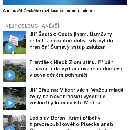
Audiosvět Českého rozhlasu na jednom místě
NEJPOSLOUCHANĚJŠÍ
Jiří Šesták: Cesta jinam. Úsměvný
příběh ze smutné doby, kdy byl do
hraniční Šumavy vstup zakázán
František Niedl: Zlom stínu. Příběh
o návratu do vydrancovaného domova
v poválečném pohraničí
Jiří Březina: V kopřivách. Vraždu mladé
ženy na Novohradsku vyšetřuje
zasloužilý kriminalista Medek
Ladislav Beran: Krimi příběhy
z prvorepublikového Písecka aneb