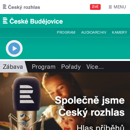
Přejít k hlavnímu obsahu
MENU
ŽIVĚ
PROGRAM
AUDIOARCHIV
KAMERY
Zábava
Program
Pořady
Více
…