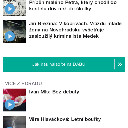
Příběh malého Petra, který chodil do
kostela dřív než do školky
Jiří Březina: V kopřivách. Vraždu mladé
ženy na Novohradsku vyšetřuje
zasloužilý kriminalista Medek
Jak nás naladíte na DABu
VÍCE Z POŘADU
Ivan Mls: Bez debaty
Věra Hlaváčková: Letní bouřky