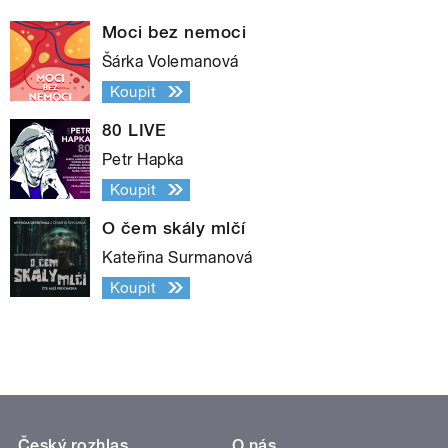
Moci bez nemoci
Šárka Volemanová
Koupit
80 LIVE
Petr Hapka
Koupit
O čem skály mlčí
Kateřina Surmanová
Koupit
Český rozhlas
O nás