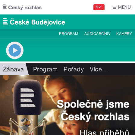
Přejít k hlavnímu obsahu
MENU
ŽIVĚ
PROGRAM
AUDIOARCHIV
KAMERY
Zábava
Program
Pořady
Více
…