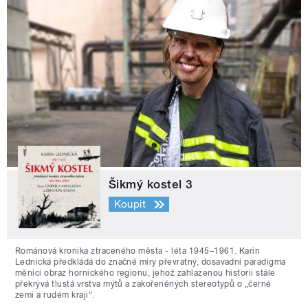
Šikmý kostel 3
Koupit
Románová kronika ztraceného města - léta 1945–1961. Karin
Lednická předkládá do značné míry převratný, dosavadní paradigma
měnící obraz hornického regionu, jehož zahlazenou historii stále
překrývá tlustá vrstva mýtů a zakořeněných stereotypů o „černé
zemi a rudém kraji“.