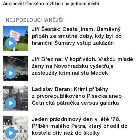
Audiosvět Českého rozhlasu na jednom místě
NEJPOSLOUCHANĚJŠÍ
Jiří Šesták: Cesta jinam. Úsměvný
příběh ze smutné doby, kdy byl do
hraniční Šumavy vstup zakázán
Jiří Březina: V kopřivách. Vraždu mladé
ženy na Novohradsku vyšetřuje
zasloužilý kriminalista Medek
Ladislav Beran: Krimi příběhy
z prvorepublikového Písecka aneb
Četnická pátračka versus galérka
Jeden prázdninový den v létě '78.
Příběh malého Petra, který chodil do
kostela dřív než do školky