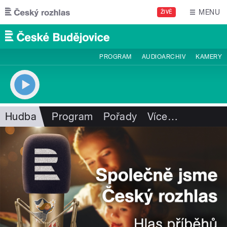
Přejít k hlavnímu obsahu
MENU
ŽIVĚ
PROGRAM
AUDIOARCHIV
KAMERY
Hudba
Program
Pořady
Více
…