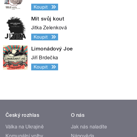
Koupit
Mít svůj kout
Jitka Zelenková
Koupit
Limonádový Joe
Jiří Brdečka
Koupit
Český rozhlas
O nás
Válka na Ukrajině
Jak nás naladíte
Komunální volby
Nápověda