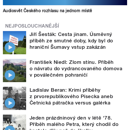
Audiosvět Českého rozhlasu na jednom místě
NEJPOSLOUCHANĚJŠÍ
Jiří Šesták: Cesta jinam. Úsměvný
příběh ze smutné doby, kdy byl do
hraniční Šumavy vstup zakázán
František Niedl: Zlom stínu. Příběh
o návratu do vydrancovaného domova
v poválečném pohraničí
Ladislav Beran: Krimi příběhy
z prvorepublikového Písecka aneb
Četnická pátračka versus galérka
Jeden prázdninový den v létě '78.
Příběh malého Petra, který chodil do