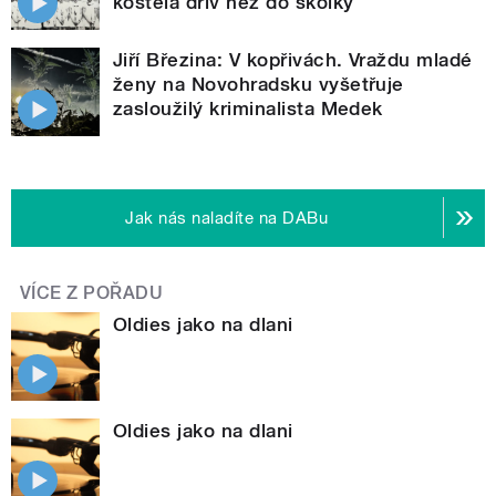
kostela dřív než do školky
Jiří Březina: V kopřivách. Vraždu mladé
ženy na Novohradsku vyšetřuje
zasloužilý kriminalista Medek
Jak nás naladíte na DABu
VÍCE Z POŘADU
Oldies jako na dlani
Oldies jako na dlani