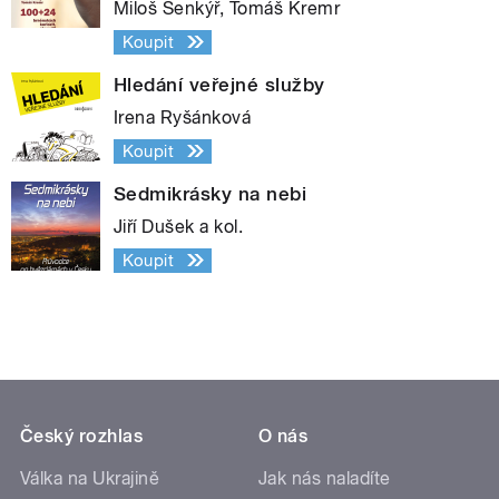
Miloš Šenkýř, Tomáš Kremr
Koupit
Hledání veřejné služby
Irena Ryšánková
Koupit
Sedmikrásky na nebi
Jiří Dušek a kol.
Koupit
Český rozhlas
O nás
Válka na Ukrajině
Jak nás naladíte