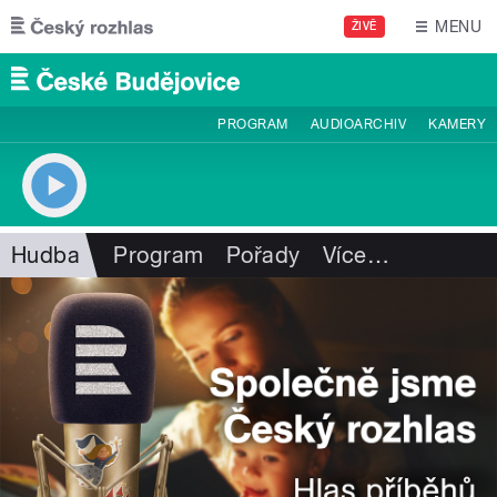
Přejít k hlavnímu obsahu
MENU
ŽIVĚ
PROGRAM
AUDIOARCHIV
KAMERY
Hudba
Program
Pořady
Více
…