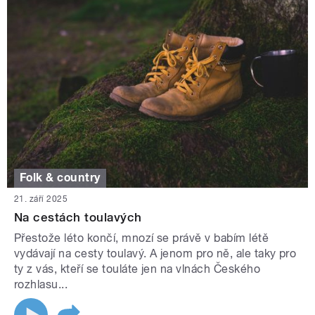
Folk & country
21. září 2025
Na cestách toulavých
Přestože léto končí, mnozí se právě v babím létě
vydávají na cesty toulavý. A jenom pro ně, ale taky pro
ty z vás, kteří se touláte jen na vlnách Českého
rozhlasu...