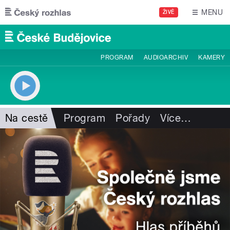
Přejít k hlavnímu obsahu
MENU
ŽIVĚ
PROGRAM
AUDIOARCHIV
KAMERY
Na cestě
Program
Pořady
Více
…