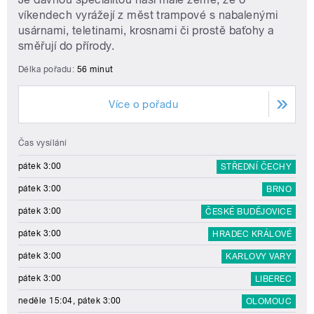
víkendech vyrážejí z měst trampové s nabalenými
usárnami, teletinami, krosnami či prostě baťohy a
směřují do přírody.
Délka pořadu:
56 minut
Více o pořadu
Čas vysílání
pátek 3:00
STŘEDNÍ ČECHY
pátek 3:00
BRNO
pátek 3:00
ČESKÉ BUDĚJOVICE
pátek 3:00
HRADEC KRÁLOVÉ
pátek 3:00
KARLOVY VARY
pátek 3:00
LIBEREC
neděle 15:04, pátek 3:00
OLOMOUC