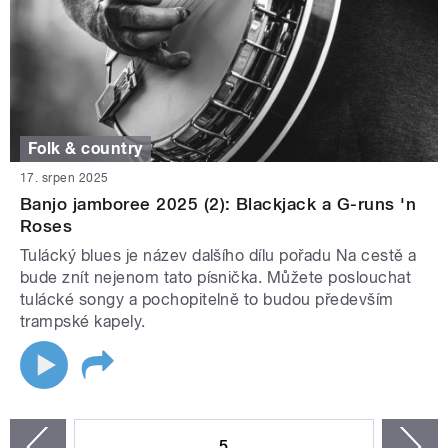
Folk & country
17. srpen 2025
Banjo jamboree 2025 (2): Blackjack a G-runs 'n
Roses
Tulácký blues je název dalšího dílu pořadu Na cestě a
bude znít nejenom tato písnička. Můžete poslouchat
tulácké songy a pochopitelně to budou především
trampské kapely.
STRÁNKY
5
n
zí