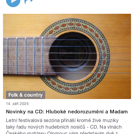
Folk & country
14. září 2025
Novinky na CD: Hluboké nedorozumění a Madam
Letní festivalová sezóna přináší kromě živé muziky
taky řadu nových hudebních nosičů - CD. Na vlnách
Českého rozhlasu Olomouc vám představím dvě z