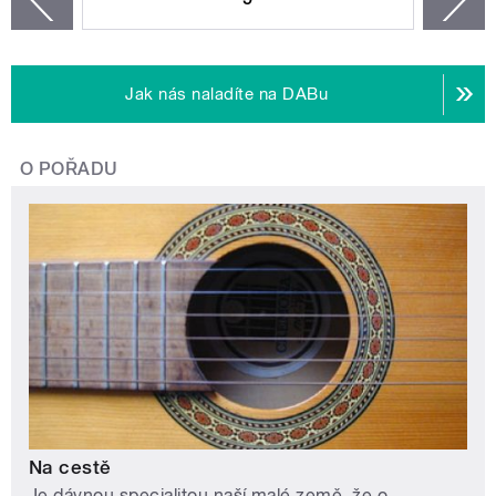
Jak nás naladíte na DABu
O POŘADU
Na cestě
Je dávnou specialitou naší malé země, že o