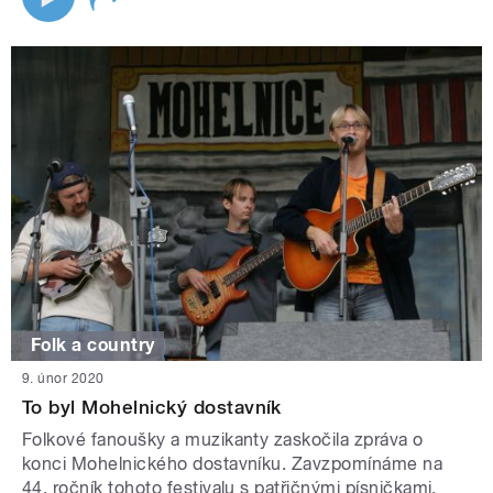
Folk a country
9. únor 2020
To byl Mohelnický dostavník
Folkové fanoušky a muzikanty zaskočila zpráva o
konci Mohelnického dostavníku. Zavzpomínáme na
44. ročník tohoto festivalu s patřičnými písničkami.