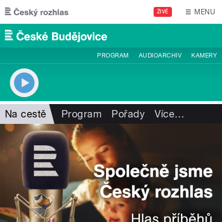
Přejít k hlavnímu obsahu
MENU
ŽIVĚ
PROGRAM
AUDIOARCHIV
KAMERY
Na cestě
Program
Pořady
Více
…