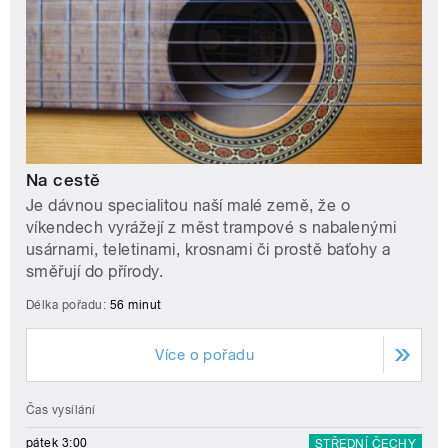
Na cestě
Je dávnou specialitou naší malé země, že o
víkendech vyrážejí z měst trampové s nabalenými
usárnami, teletinami, krosnami či prostě baťohy a
směřují do přírody.
Délka pořadu:
56 minut
Více o pořadu
Čas vysílání
pátek 3:00
STŘEDNÍ ČECHY