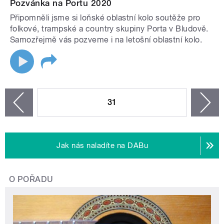
Pozvánka na Portu 2020
Připomněli jsme si loňské oblastní kolo soutěže pro
folkové, trampské a country skupiny Porta v Bludově.
Samozřejmě vás pozveme i na letošní oblastní kolo.
STRÁNKY
31
n
zí
Jak nás naladíte na DABu
O POŘADU