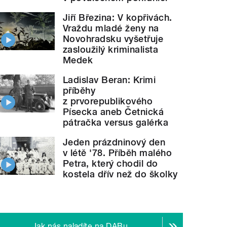
Jiří Březina: V kopřivách.
Vraždu mladé ženy na
Novohradsku vyšetřuje
zasloužilý kriminalista
Medek
Ladislav Beran: Krimi
příběhy
z prvorepublikového
Písecka aneb Četnická
pátračka versus galérka
Jeden prázdninový den
v létě '78. Příběh malého
Petra, který chodil do
kostela dřív než do školky
Jak nás naladíte na DABu