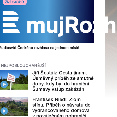
Živé vysílání
Audiosvět Českého rozhlasu na jednom místě
NEJPOSLOUCHANĚJŠÍ
Jiří Šesták: Cesta jinam.
Úsměvný příběh ze smutné
doby, kdy byl do hraniční
Šumavy vstup zakázán
František Niedl: Zlom
stínu. Příběh o návratu do
vydrancovaného domova
v poválečném pohraničí