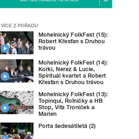
VÍCE Z POŘADU
Mohelnický FolkFest (15):
Robert Křesťan s Druhou
trávou
Mohelnický FolkFest (14):
Korki, Nerez & Lucie,
Spirituál kvartet a Robert
Křesťan s Druhou trávou
Mohelnický FolkFest (13):
Topinqui, Rolničky a HB
Stop, Víťa Troníček a
Marien
Porta šedesátiletá (2)