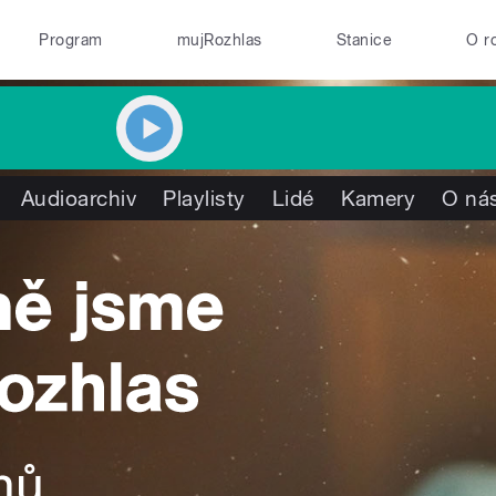
Program
mujRozhlas
Stanice
O r
Audioarchiv
Playlisty
Lidé
Kamery
O ná