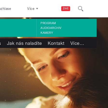
ozhlase
Více
ŽIVĚ
PROGRAM
AUDIOARCHIV
KAMERY
s
Jak nás naladíte
Kontakt
Více
…