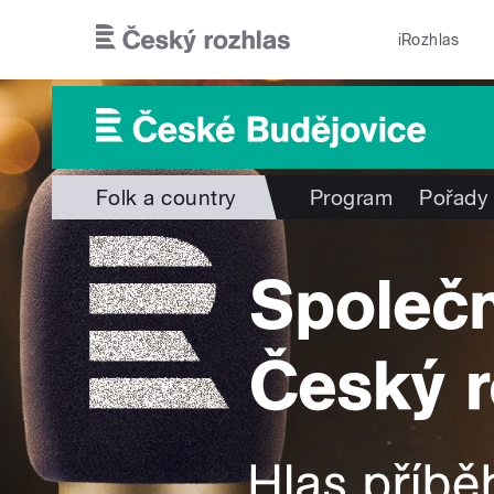
Přejít k hlavnímu obsahu
iRozhlas
Folk a country
Program
Pořady