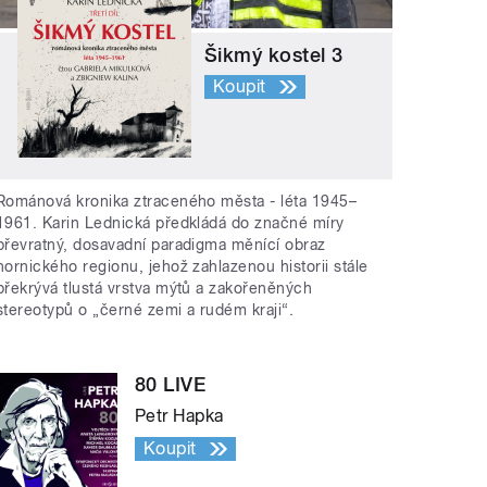
Šikmý kostel 3
Koupit
Románová kronika ztraceného města - léta 1945–
1961. Karin Lednická předkládá do značné míry
převratný, dosavadní paradigma měnící obraz
hornického regionu, jehož zahlazenou historii stále
překrývá tlustá vrstva mýtů a zakořeněných
stereotypů o „černé zemi a rudém kraji“.
80 LIVE
Petr Hapka
Koupit