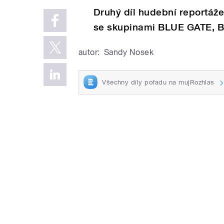
Druhý díl hudební reportáže
se skupinami BLUE GATE,
autor:
Sandy Nosek
Všechny díly pořadu na mujRozhlas