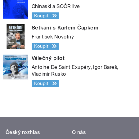
Chinaski a SOČR live
Koupit
Setkání s Karlem Čapkem
František Novotný
Koupit
Válečný pilot
Antoine De Saint Exupéry, Igor Bareš,
Vladimír Rusko
Koupit
Český rozhlas
O nás