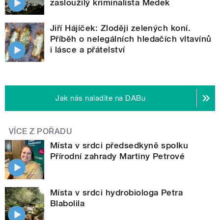
zasloužilý kriminalista Medek
Jiří Hájíček: Zloději zelených koní.
Příběh o nelegálních hledačích vltavínů
i lásce a přátelství
Jak nás naladíte na DABu
VÍCE Z POŘADU
Místa v srdci předsedkyně spolku
Přírodní zahrady Martiny Petrové
Místa v srdci hydrobiologa Petra
Blabolila