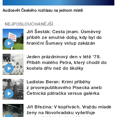
Audiosvět Českého rozhlasu na jednom místě
NEJPOSLOUCHANĚJŠÍ
Jiří Šesták: Cesta jinam. Úsměvný
příběh ze smutné doby, kdy byl do
hraniční Šumavy vstup zakázán
Jeden prázdninový den v létě '78.
Příběh malého Petra, který chodil do
kostela dřív než do školky
Ladislav Beran: Krimi příběhy
z prvorepublikového Písecka aneb
Četnická pátračka versus galérka
Jiří Březina: V kopřivách. Vraždu mladé
ženy na Novohradsku vyšetřuje