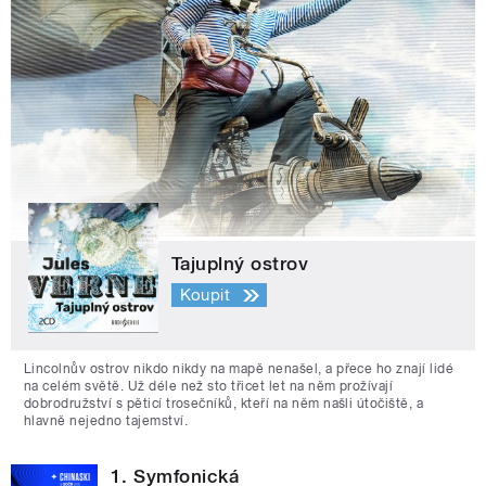
Tajuplný ostrov
Koupit
Lincolnův ostrov nikdo nikdy na mapě nenašel, a přece ho znají lidé
na celém světě. Už déle než sto třicet let na něm prožívají
dobrodružství s pěticí trosečníků, kteří na něm našli útočiště, a
hlavně nejedno tajemství.
1. Symfonická