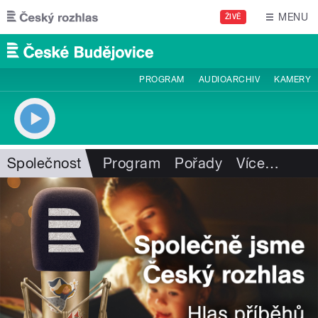
Přejít k hlavnímu obsahu
MENU
ŽIVĚ
PROGRAM
AUDIOARCHIV
KAMERY
Společnost
Program
Pořady
Více
…