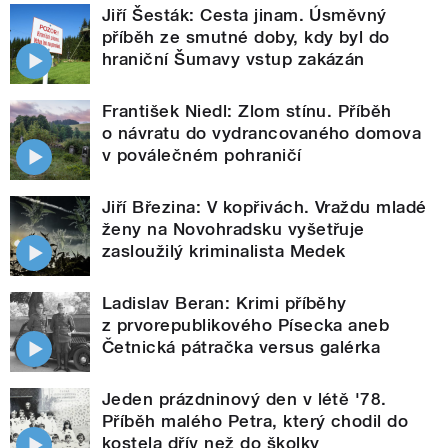
Jiří Šesták: Cesta jinam. Úsměvný
příběh ze smutné doby, kdy byl do
hraniční Šumavy vstup zakázán
František Niedl: Zlom stínu. Příběh
o návratu do vydrancovaného domova
v poválečném pohraničí
Jiří Březina: V kopřivách. Vraždu mladé
ženy na Novohradsku vyšetřuje
zasloužilý kriminalista Medek
Ladislav Beran: Krimi příběhy
z prvorepublikového Písecka aneb
Četnická pátračka versus galérka
Jeden prázdninový den v létě '78.
Příběh malého Petra, který chodil do
kostela dřív než do školky