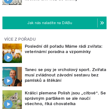
Jak nás naladíte na DABu
VÍCE Z POŘADU
Poslední díl pořadu Máme rádi zvířata:
veterinární poradna a vzpomínky
Tanec se psy je vrcholový sport. Zvířata
musí zvládnout závodní sestavu bez
pamlsků a štěkání
Králíci plemene Polish jsou „cíťové“. Se
správným parťákem se ale naučí
všechno, říká chovatelka