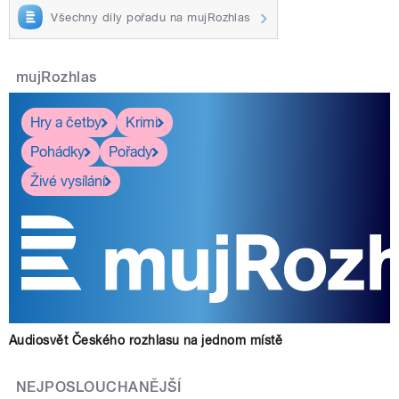
Všechny díly pořadu na mujRozhlas
mujRozhlas
Hry a četby
Krimi
Pohádky
Pořady
Živé vysílání
Audiosvět Českého rozhlasu na jednom místě
NEJPOSLOUCHANĚJŠÍ