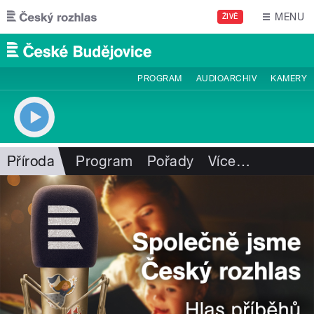
Přejít k hlavnímu obsahu
MENU
ŽIVĚ
PROGRAM
AUDIOARCHIV
KAMERY
Příroda
Program
Pořady
Více
…