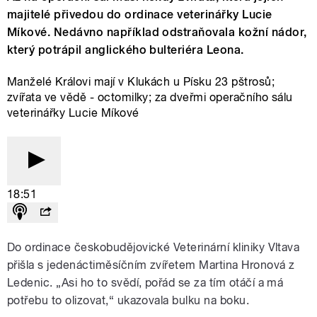
majitelé přivedou do ordinace veterinářky Lucie
Míkové. Nedávno například odstraňovala kožní nádor,
který potrápil anglického bulteriéra Leona.
Manželé Královi mají v Klukách u Písku 23 pštrosů;
zvířata ve vědě - octomilky; za dveřmi operačního sálu
veterinářky Lucie Míkové
18:51
Do ordinace českobudějovické Veterinární kliniky Vltava
přišla s jedenáctiměsíčním zvířetem Martina Hronová z
Ledenic. „Asi ho to svědí, pořád se za tím otáčí a má
potřebu to olizovat,“ ukazovala bulku na boku.