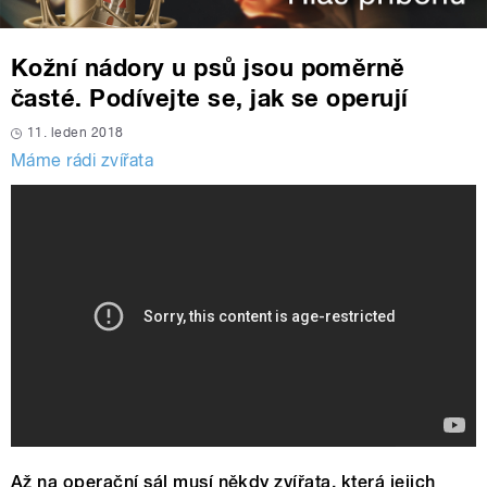
Kožní nádory u psů jsou poměrně
časté. Podívejte se, jak se operují
11. leden 2018
Máme rádi zvířata
Až na operační sál musí někdy zvířata, která jejich