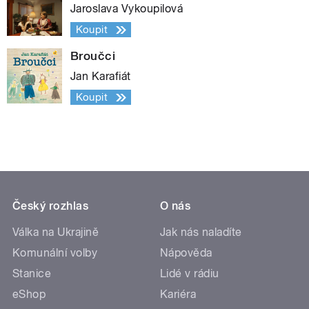
Jaroslava Vykoupilová
Koupit
Broučci
Jan Karafiát
Koupit
Český rozhlas
O nás
Válka na Ukrajině
Jak nás naladíte
Komunální volby
Nápověda
Stanice
Lidé v rádiu
eShop
Kariéra