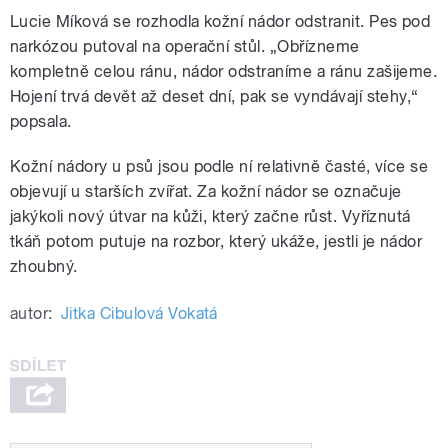
Lucie Míková se rozhodla kožní nádor odstranit. Pes pod
narkózou putoval na operační stůl. „Obřízneme
kompletně celou ránu, nádor odstraníme a ránu zašijeme.
Hojení trvá devět až deset dní, pak se vyndávají stehy,“
popsala.
Kožní nádory u psů jsou podle ní relativně časté, více se
objevují u starších zvířat. Za kožní nádor se označuje
jakýkoli nový útvar na kůži, který začne růst. Vyříznutá
tkáň potom putuje na rozbor, který ukáže, jestli je nádor
zhoubný.
autor:
Jitka Cibulová Vokatá