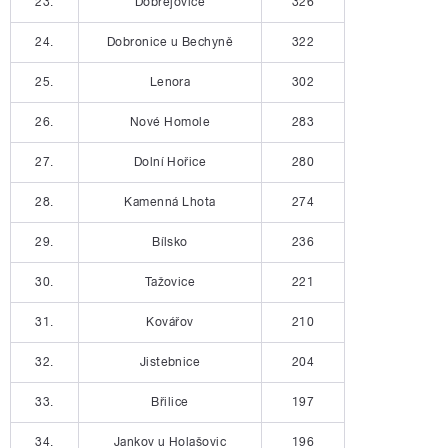
23.
Dobřejovice
326
24.
Dobronice u Bechyně
322
25.
Lenora
302
26.
Nové Homole
283
27.
Dolní Hořice
280
28.
Kamenná Lhota
274
29.
Bílsko
236
30.
Tažovice
221
31.
Kovářov
210
32.
Jistebnice
204
33.
Břilice
197
34.
Jankov u Holašovic
196