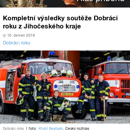
Kompletní výsledky soutěže Dobráci
roku z Jihočeského kraje
10. červen 2016
Dobráci roku
Dobráci roku
|
foto:
Khalil Baalbaki
,
Český rozhlas