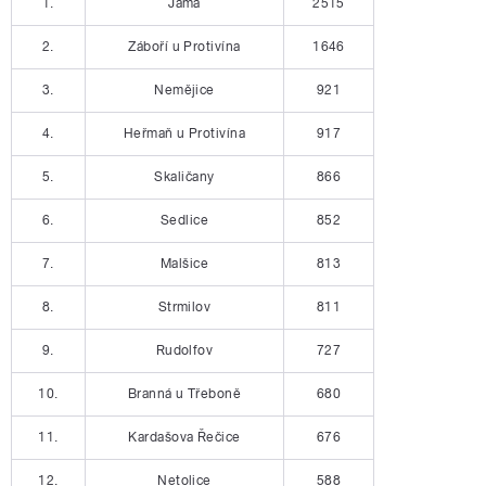
1.
Jáma
2515
2.
Záboří u Protivína
1646
3.
Nemějice
921
4.
Heřmaň u Protivína
917
5.
Skaličany
866
6.
Sedlice
852
7.
Malšice
813
8.
Strmilov
811
9.
Rudolfov
727
10.
Branná u Třeboně
680
11.
Kardašova Řečice
676
12.
Netolice
588