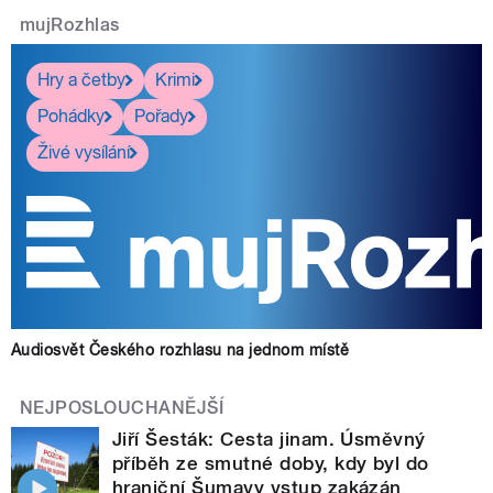
mujRozhlas
Hry a četby
Krimi
Pohádky
Pořady
Živé vysílání
Audiosvět Českého rozhlasu na jednom místě
NEJPOSLOUCHANĚJŠÍ
Jiří Šesták: Cesta jinam. Úsměvný
příběh ze smutné doby, kdy byl do
hraniční Šumavy vstup zakázán