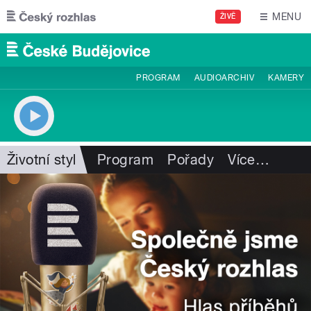
Přejít k hlavnímu obsahu
MENU
ŽIVĚ
PROGRAM
AUDIOARCHIV
KAMERY
Životní styl
Program
Pořady
Více
…