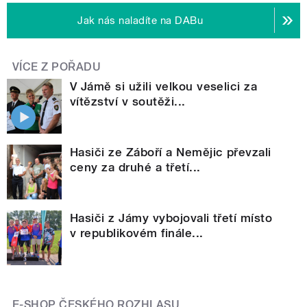
Jak nás naladíte na DABu
VÍCE Z POŘADU
V Jámě si užili velkou veselici za
vítězství v soutěži...
Hasiči ze Záboří a Nemějic převzali
ceny za druhé a třetí...
Hasiči z Jámy vybojovali třetí místo
v republikovém finále...
E-SHOP ČESKÉHO ROZHLASU