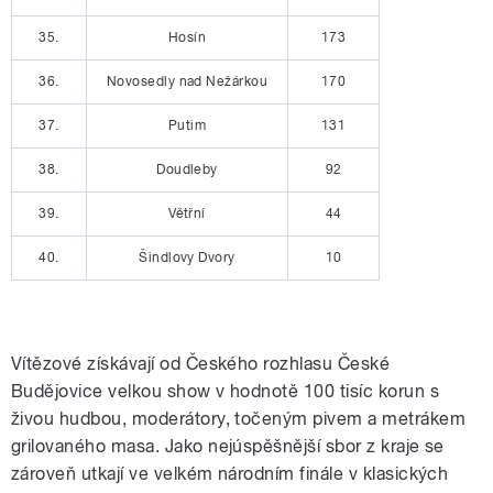
35.
Hosín
173
36.
Novosedly nad Nežárkou
170
37.
Putim
131
38.
Doudleby
92
39.
Větřní
44
40.
Šindlovy Dvory
10
Vítězové získávají od Českého rozhlasu České
Budějovice velkou show v hodnotě 100 tisíc korun s
živou hudbou, moderátory, točeným pivem a metrákem
grilovaného masa. Jako nejúspěšnější sbor z kraje se
zároveň utkají ve velkém národním finále v klasických