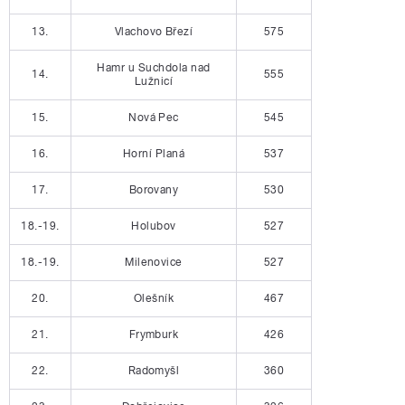
13.
Vlachovo Březí
575
Hamr u Suchdola nad
14.
555
Lužnicí
15.
Nová Pec
545
16.
Horní Planá
537
17.
Borovany
530
18.-19.
Holubov
527
18.-19.
Milenovice
527
20.
Olešník
467
21.
Frymburk
426
22.
Radomyšl
360