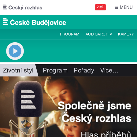
Přejít k hlavnímu obsahu
MENU
ŽIVĚ
PROGRAM
AUDIOARCHIV
KAMERY
Životní styl
Program
Pořady
Více
…