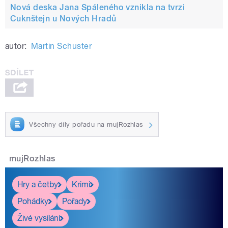
Nová deska Jana Spáleného vznikla na tvrzi
Cuknštejn u Nových Hradů
autor:
Martin Schuster
Všechny díly pořadu na mujRozhlas
mujRozhlas
Hry a četby
Krimi
Pohádky
Pořady
Živé vysílání