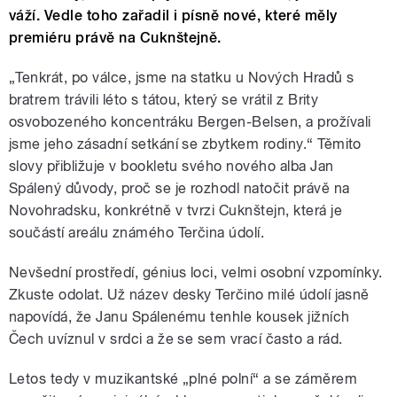
váží. Vedle toho zařadil i písně nové, které měly
premiéru právě na Cuknštejně.
„Tenkrát, po válce, jsme na statku u Nových Hradů s
bratrem trávili léto s tátou, který se vrátil z Brity
osvobozeného koncentráku Bergen-Belsen, a prožívali
jsme jeho zásadní setkání se zbytkem rodiny.“ Těmito
slovy přibližuje v bookletu svého nového alba Jan
Spálený důvody, proč se je rozhodl natočit právě na
Novohradsku, konkrétně v tvrzi Cuknštejn, která je
součástí areálu známého Terčina údolí.
Nevšední prostředí, génius loci, velmi osobní vzpomínky.
Zkuste odolat. Už název desky Terčino milé údolí jasně
napovídá, že Janu Spálenému tenhle kousek jižních
Čech uvíznul v srdci a že se sem vrací často a rád.
Letos tedy v muzikantské „plné polní“ a se záměrem