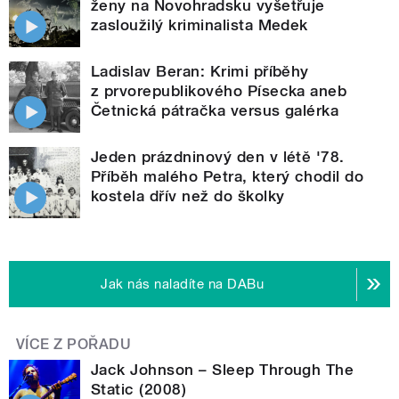
ženy na Novohradsku vyšetřuje
zasloužilý kriminalista Medek
Ladislav Beran: Krimi příběhy
z prvorepublikového Písecka aneb
Četnická pátračka versus galérka
Jeden prázdninový den v létě '78.
Příběh malého Petra, který chodil do
kostela dřív než do školky
Jak nás naladíte na DABu
VÍCE Z POŘADU
Jack Johnson – Sleep Through The
Static (2008)