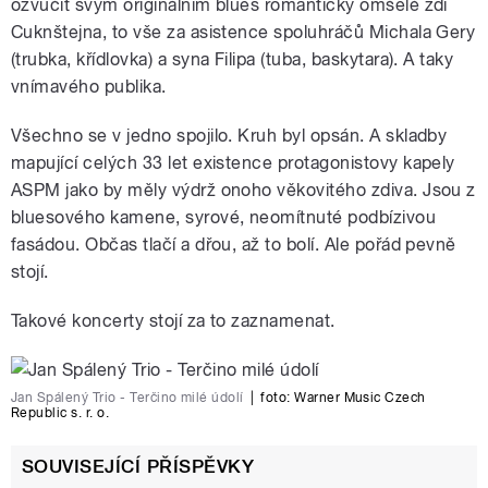
ozvučit svým originálním blues romanticky omšelé zdi
Cuknštejna, to vše za asistence spoluhráčů Michala Gery
(trubka, křídlovka) a syna Filipa (tuba, baskytara). A taky
vnímavého publika.
Všechno se v jedno spojilo. Kruh byl opsán. A skladby
mapující celých 33 let existence protagonistovy kapely
ASPM jako by měly výdrž onoho věkovitého zdiva. Jsou z
bluesového kamene, syrové, neomítnuté podbízivou
fasádou. Občas tlačí a dřou, až to bolí. Ale pořád pevně
stojí.
Takové koncerty stojí za to zaznamenat.
Jan Spálený Trio - Terčino milé údolí
|
foto:
Warner Music Czech
Republic s. r. o.
SOUVISEJÍCÍ PŘÍSPĚVKY